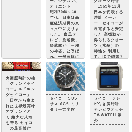
ー、シチズン、
クオーツ時計
オリエント
1969年12月
昭和30年～40
日本を代表する
年代、日本は高
時計 メーカ
度経済成長の真
ー・セイコーが
っ只中にありま
通電すると安定
した。 白黒テ
した 高振動が
レビ、洗濯機、
得られるクオー
冷蔵庫が「三種
ツ（水晶）の
の神器」と呼ば
特性を 利用し
れ、一般家庭に
て、ICで調速を
普及。 街には
行い、モーター
小さな憧れのマ
で針を動かす
イカーが走り、
機構を搭載した
★国産時計の雄
国民は豊かさの
クオーツ時計
「グランドセイ
実感と 自信を
“セイコークオ
コー」＆「キン
取り戻しつつあ
ーツアストロ
グセイコー」
りまし
ン”を 世界に先
セイコー SUS
セイコー テレ
日本から生ま
た。・・・・
駆けて発売しま
サス AGS ミリ
ビ付き腕時計
れた世界最高峰
した。
タリー文字盤
テレビウオッチ
のブランドとし
TV-WATCH 希
て 絶大な人気
少
を誇る セイコ
ーの最高傑作