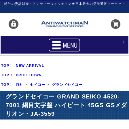
時計の委託販売・アンティーウォッチマン★日本最大の委託通販マーケット
HOME
■商品リスト
>
TOP
NEW ARRIVAL
買いたい
売りたい
>
TOP
PRICE DOWN
>
>
>
TOP
サポート
時計
セイコー
グランドセイコー
マイページ
グランドセイコー GRAND SEIKO 4520-
新着リスト
価格ダウン
7001 絹目文字盤 ハイビート 45GS GSメダ
価格の交渉
時計の修理
リオン・JA-3559
カレンダープライス
ファイナルボックス