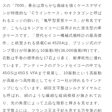
スの「7000」番台は滑らかな曲線を描くケースデザイ
ンが特徴的な「Cラインケース」やオクタゴンと呼ば
れるエッジの効いた「亀甲型変形ケース」が有名です
が、こちらはキングセイコーに採用された派生型の希
少ケースです。「歴代セイコー機械式腕時計の最高傑
作」と絶賛される搭載Cal.4520Aは、ブリッジ式のテ
ンプ受けが印象的な10振動/秒(36,000振動/時)です。
石数は手巻の標準的な17石より多く、耐摩耗性に優れ
ています。アンティークのグランドセイコーの中でも
45GSは45GS VFAまで発展し、10振動という高振動
が高級かつ高性能としてセイコー社が誇れるラインナ
ップになっています。絹目文字盤はシルクダイヤルと
も呼ばれ、絹のような繊細な縦縞模様が施されてお
り、光の角度によって上品な陰影と輝きを見せます。
文字盤上には、フランス王太子妃を意する万年筆の剣