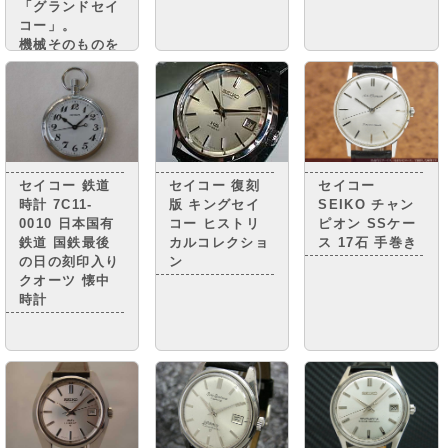
「グランドセイ
コー」。
機械そのものを
グランドセイコ
ーに準じながら
精度調整を簡略
化し グランド
セイコーに次ぐ
高級腕時計とさ
れる 「キング
セイコー 鉄道
セイコー 復刻
セイコー
セイコー」。
時計 7C11-
版 キングセイ
SEIKO チャン
0010 日本国有
コー ヒストリ
ピオン SSケー
鉄道 国鉄最後
カルコレクショ
ス 17石 手巻き
の日の刻印入り
ン
クオーツ 懐中
時計