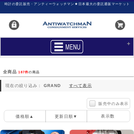
時計の委託販売・アンティーウォッチマン★日本最大の委託通販マーケット
HOME
■商品リスト
全商品
187件
の商品
買いたい
売りたい
現在の絞り込み：
GRAND
すべて表示
サポート
マイページ
新着リスト
価格ダウン
販売中のみ表示
価格の交渉
時計の修理
表示数
価格順▲
更新日順▼
カレンダープライス
ファイナルボックス
100件
40件
60件