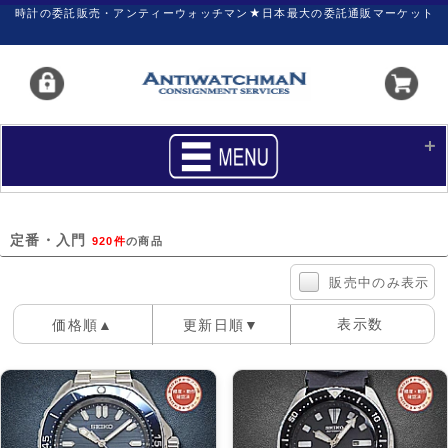
時計の委託販売・アンティーウォッチマン★日本最大の委託通販マーケット
HOME
■商品リスト
定番・入門
920件
の商品
買いたい
売りたい
販売中のみ表示
サポート
マイページ
表示数
価格順▲
更新日順▼
新着リスト
価格ダウン
100件
40件
60件
価格の交渉
時計の修理
カレンダープライス
ファイナルボックス