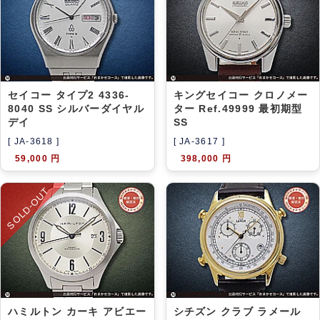
セイコー タイプ2 4336-
キングセイコー クロノメー
8040 SS シルバーダイヤル
ター Ref.49999 最初期型
デイ
SS
[ JA-3618 ]
[ JA-3617 ]
59,000 円
398,000 円
SOLD-OUT
ハミルトン カーキ アビエー
シチズン クラブ ラメール