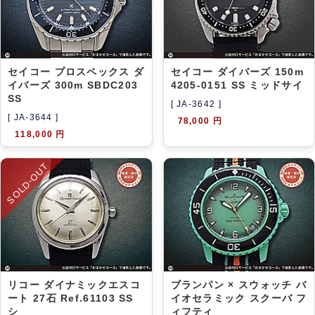
アーカイブ
ブログ・特集記事
セイコー プロスペックス ダ
セイコー ダイバーズ 150m
イバーズ 300m SBDC203
4205-0151 SS ミッドサイ
SS
[ JA-3642 ]
[ JA-3644 ]
78,000 円
118,000 円
SOLD-OUT
リコー ダイナミックエスコ
ブランパン × スウォッチ バ
ート 27石 Ref.61103 SS
イオセラミック スクーバ フ
シ
ィフティ