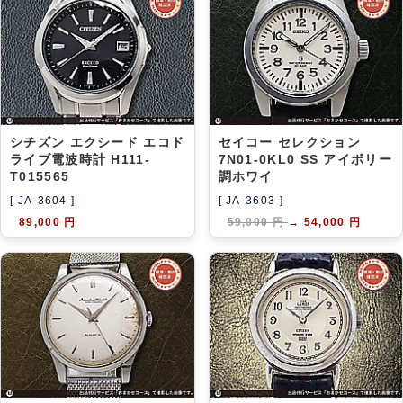
シチズン エクシード エコド
セイコー セレクション
ライブ電波時計 H111-
7N01-0KL0 SS アイボリー
T015565
調ホワイ
[ JA-3604 ]
[ JA-3603 ]
89,000 円
59,000 円
→
54,000 円