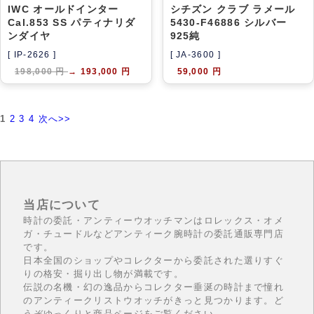
IWC オールドインター
シチズン クラブ ラメール
Cal.853 SS パティナリダ
5430-F46886 シルバー
ンダイヤ
925純
[ IP-2626 ]
[ JA-3600 ]
198,000 円
→
193,000 円
59,000 円
1
2
3
4
次へ>>
当店について
時計の委託・アンティーウオッチマンはロレックス・オメ
ガ・チュードルなどアンティーク腕時計の委託通販専門店
です。
日本全国のショップやコレクターから委託された選りすぐ
りの格安・掘り出し物が満載です。
伝説の名機・幻の逸品からコレクター垂涎の時計まで憧れ
のアンティークリストウオッチがきっと見つかります。ど
うぞゆっくりと商品ページをご覧ください。