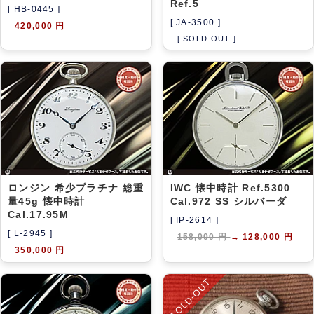
Ref.5
[ HB-0445 ]
[ JA-3500 ]
420,000 円
[ SOLD OUT ]
ロンジン 希少プラチナ 総重
IWC 懐中時計 Ref.5300
量45g 懐中時計
Cal.972 SS シルバーダ
Cal.17.95M
[ IP-2614 ]
[ L-2945 ]
158,000 円
→
128,000 円
350,000 円
SOLD-OUT