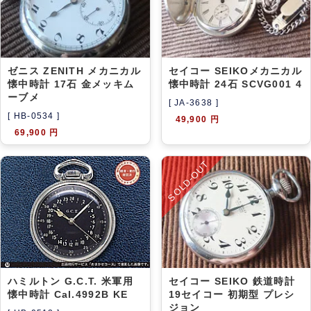
アーカイブ
ブログ・特集記事
ゼニス ZENITH メカニカル
セイコー SEIKOメカニカル
懐中時計 17石 金メッキム
懐中時計 24石 SCVG001 4
ーブメ
[ JA-3638 ]
[ HB-0534 ]
49,900 円
69,900 円
SOLD-OUT
ハミルトン G.C.T. 米軍用
セイコー SEIKO 鉄道時計
懐中時計 Cal.4992B KE
19セイコー 初期型 プレシ
ジョン