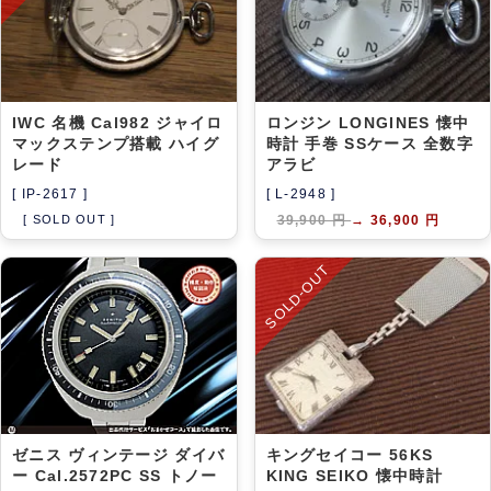
IWC 名機 Cal982 ジャイロ
ロンジン LONGINES 懐中
マックステンプ搭載 ハイグ
時計 手巻 SSケース 全数字
レード
アラビ
[ IP-2617 ]
[ L-2948 ]
[ SOLD OUT ]
39,900 円
→
36,900 円
SOLD-OUT
ゼニス ヴィンテージ ダイバ
キングセイコー 56KS
ー Cal.2572PC SS トノー
KING SEIKO 懐中時計