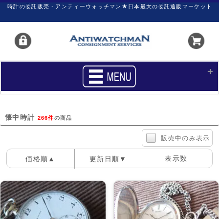
時計の委託販売・アンティーウォッチマン★日本最大の委託通販マーケット
HOME
■商品リスト
懐中時計
266件
の商品
買いたい
売りたい
販売中のみ表示
サポート
マイページ
表示数
価格順▲
更新日順▼
新着リスト
価格ダウン
100件
40件
60件
価格の交渉
時計の修理
カレンダープライス
ファイナルボックス