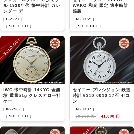
ル 1930年代 懐中時計 カレ
WAKO 和光 限定 懐中時計
ンダー デ
銀製
[ L-2927 ]
[ JA-3355 ]
[ SOLD OUT ]
[ SOLD OUT ]
SOLD-OUT
IWC 懐中時計 14KYG 金無
セイコー プレシジョン 鉄道
垢 重量51g クレスアロー社
時計 6310-0010 17石 セコ
ケー
ン
[ IP-2587 ]
[ JA-3337 ]
[ SOLD OUT ]
59,000 円
→
41,000 円