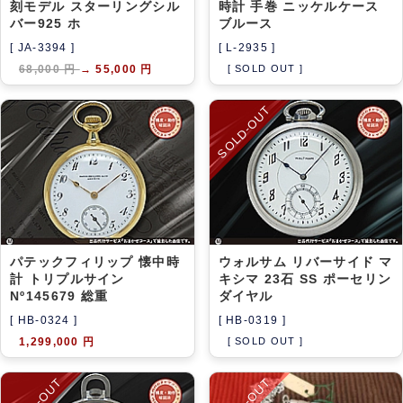
刻モデル スターリングシル
時計 手巻 ニッケルケース
バー925 ホ
ブルース
[ JA-3394 ]
[ L-2935 ]
68,000 円
→
55,000 円
[ SOLD OUT ]
SOLD-OUT
パテックフィリップ 懐中時
ウォルサム リバーサイド マ
計 トリプルサイン
キシマ 23石 SS ポーセリン
Nº145679 総重
ダイヤル
[ HB-0324 ]
[ HB-0319 ]
1,299,000 円
[ SOLD OUT ]