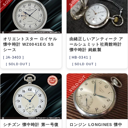
オリエントスター ロイヤル
由緒正しいアンティーク ア
懐中時計 WZ0041EG SS
ールシュミット社商館時計
シース
懐中時計 純銀製
[ JA-3403 ]
[ HB-0341 ]
[ SOLD OUT ]
[ SOLD OUT ]
SOLD-OUT
シチズン 懐中時計 第一号復
ロンジン LONGINES 懐中