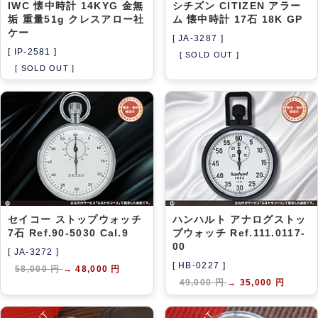
IWC 懐中時計 14KYG 金無
シチズン CITIZEN アラー
垢 重量51g クレスアロー社
ム 懐中時計 17石 18K GP
ケー
[ JA-3287 ]
[ IP-2581 ]
[ SOLD OUT ]
[ SOLD OUT ]
セイコー ストップウォッチ
ハンハルト アナログストッ
7石 Ref.90-5030 Cal.9
プウォッチ Ref.111.0117-
00
[ JA-3272 ]
[ HB-0227 ]
58,000 円
→
48,000 円
49,000 円
→
35,000 円