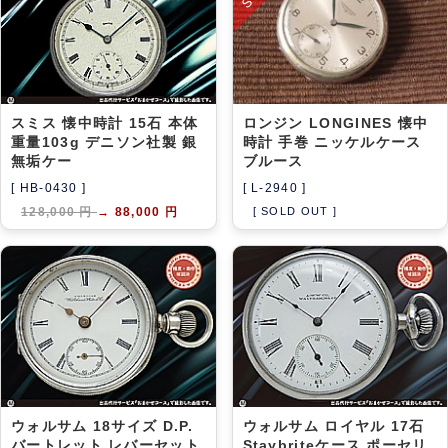
スミス 懐中時計 15石 本体
ロンジン LONGINES 懐中
重量103g デニソン社製 銀
時計 手巻 ニッケルケース
無垢ケー
ブルース
[ HB-0430 ]
[ L-2940 ]
128,000 円
→
88,000 円
[ SOLD OUT ]
ウォルサム 18サイズ D.P.
ウォルサム ロイヤル 17石
バートレット レバーセット
Staybriteケース ポーセリ