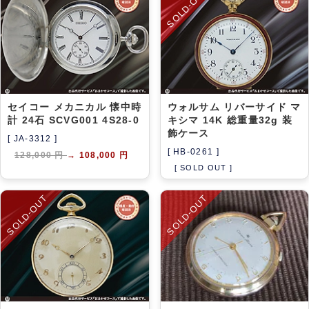
SOLD-OUT
セイコー メカニカル 懐中時
ウォルサム リバーサイド マ
計 24石 SCVG001 4S28-0
キシマ 14K 総重量32g 装
飾ケース
[ JA-3312 ]
[ HB-0261 ]
128,000 円
→
108,000 円
[ SOLD OUT ]
SOLD-OUT
SOLD-OUT