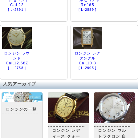
ールセコンド
ールセコンド
Cal.23
Ref.65
[ L-2891 ]
[ L-2889 ]
ロンジン ラウ
ロンジン レク
ンド
タングル
Cal.12.68Z
Cal.10.8
[ L-2758 ]
[ L-2905 ]
人気アーカイブ
ロンジンの一覧
ロンジン レデ
ロンジン ウル
ィース クォー
トラクロン 自