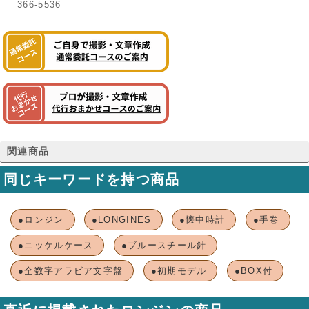
366-5536
関連商品
同じキーワードを持つ商品
●ロンジン
●LONGINES
●懐中時計
●手巻
●ニッケルケース
●ブルースチール針
●全数字アラビア文字盤
●初期モデル
●BOX付