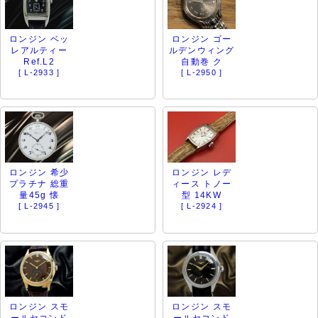
ロンジン ベッ
ロンジン ゴー
レアルティー
ルデンウィング
Ref.L2
自動巻 ク
[ L-2933 ]
[ L-2950 ]
ロンジン 希少
ロンジン レデ
プラチナ 総重
ィース トノー
量45g 懐
型 14KW
[ L-2945 ]
[ L-2924 ]
ロンジン スモ
ロンジン スモ