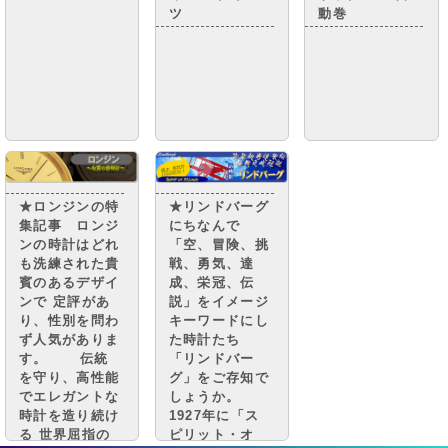
ツ
動巻
★ロンジンの特
★リンドバーグ
集記事 ロンジ
にちなんで
ンの時計はどれ
「空、冒険、挑
も洗練された貴
戦、勇気、達
賓のあるデザイ
成、栄冠、伝
ンで 定評があ
説」をイメージ
り、性別を問わ
キーワードにし
ず人気がありま
た時計たち
す。 伝統
「リンドバー
を守り、高性能
グ」をご存知で
でエレガントな
しょうか。
時計を造り続け
1927年に「ス
る 世界屈指の
ピリット・オ