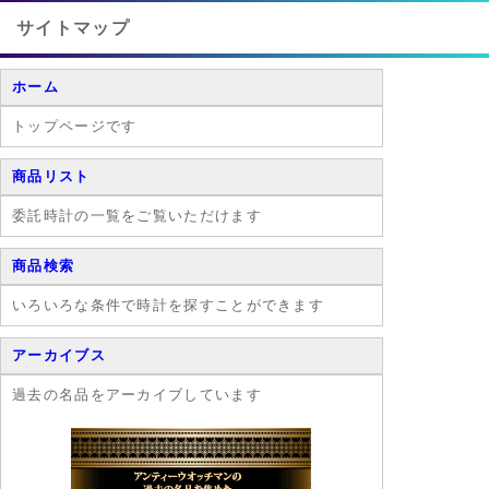
老舗メーカーで
ブ・セントルイ
す。
ス」号と 名付
サイトマップ
けたプロペラ機
で単独での大西
ホーム
洋無着陸飛行に
初めて成功した
トップページです
飛行家です。
商品リスト
委託時計の一覧をご覧いただけます
商品検索
いろいろな条件で時計を探すことができます
アーカイブス
過去の名品をアーカイブしています