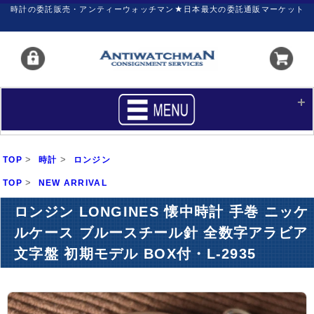
時計の委託販売・アンティーウォッチマン★日本最大の委託通販マーケット
HOME
■商品リスト
>
>
TOP
時計
ロンジン
買いたい
売りたい
>
TOP
NEW ARRIVAL
サポート
マイページ
ロンジン LONGINES 懐中時計 手巻 ニッケ
ルケース ブルースチール針 全数字アラビア
新着リスト
価格ダウン
文字盤 初期モデル BOX付・L-2935
価格の交渉
時計の修理
カレンダープライス
ファイナルボックス