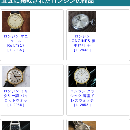
直近に掲載されたロンジンの商品
ロンジン マニ
ロンジン
ュエル
LONGINES 懐
Ref.7317
中時計 手
[ L-2955 ]
[ L-2948 ]
ロンジン ミリ
ロンジン クラ
タリー調 パイ
シック 薄型ド
ロットウオッ
レスウォッチ
[ L-2958 ]
[ L-2953 ]