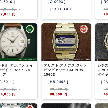
G-3010 ]
[ C-0093 ]
[ R
49,000 円
→
[ SOLD OUT ]
1
47,000 円
18
ードル デカバラ オイ
アリスト アナデジ ジャン
シチズ
デイト Ref.7974
ピングアワー Cal.PUW
GP/
 ア
1560D
ダイ
G-3011 ]
[ HB-0495 ]
[ J
80,000 円
→
98,000 円
→
5
74,000 円
88,000 円
49