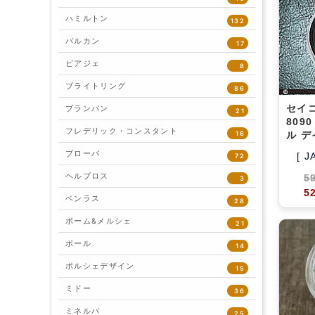
ハミルトン
132
バルカン
17
ピアジェ
8
ブライトリング
86
セイコ
ブランパン
21
809
フレデリック・コンスタント
16
ル デ
ブローバ
[ J
72
ヘルブロス
5
3
5
ベンラス
28
ボーム&メルシェ
21
ボール
14
ポルシェデザイン
15
ミドー
36
ミネルバ
25