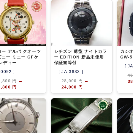
コー アルバ クオーツ
シチズン 薄型 ナイトカラ
カシオ 
ニー ミニー GFケ
ー EDITION 新品未使用
GW-
 レディー
保証書等付
[ J
-0092 ]
[ JA-3633 ]
4
9,800 円
→
28,000 円
→
38
4,800 円
24,000 円