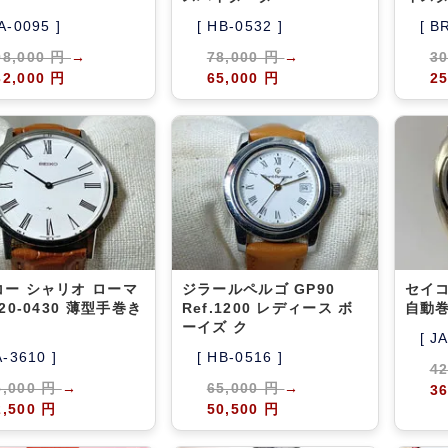
A-0095 ]
[ HB-0532 ]
[ B
98,000 円
→
78,000 円
→
3
32,000 円
65,000 円
25
コー シャリオ ローマ
ジラールペルゴ GP90
セイコ
220-0430 薄型手巻き
Ref.1200 レディース ボ
自動
ーイズ ク
[ J
A-3610 ]
[ HB-0516 ]
4
5,000 円
→
65,000 円
→
36
2,500 円
50,500 円