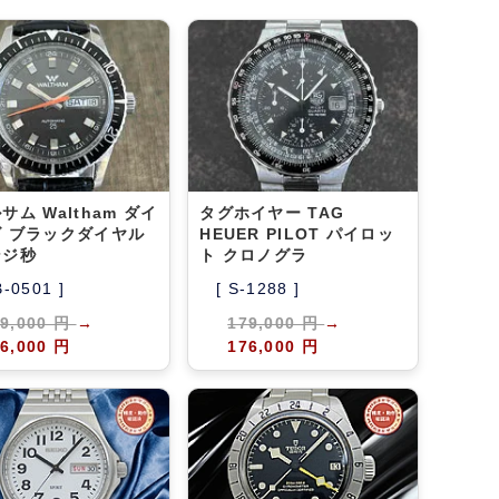
100件
40件
60件
サム Waltham ダイ
タグホイヤー TAG
 ブラックダイヤル
HEUER PILOT パイロッ
ンジ秒
ト クロノグラ
B-0501 ]
[ S-1288 ]
09,000 円
→
179,000 円
→
6,000 円
176,000 円