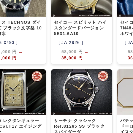
ス TECHNOS ダイ
セイコー スピリット ハイ
セイコ
 ブラック文字盤 10
スタンダードバージョン
7N48
防水
5E31-6A10
ホワ
B-0493 ]
[ JA-2926 ]
[ J
9,000 円
→
58,000 円
→
5
7,000 円
35,000 円
36
ガ レクタンギュラー
サーチナ クラシック
パテッ
 Cal.T17 エイジング
Ref.81265 SS ブラック
ドーロ
ヤ
スパイダーダ
イスタ