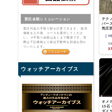
テクノ
委託金額シミュレーション
バーズ
気圧
委託代金の手取り額を計算できます。 販売
価格を入力後、コースを選択してくださ
[ H
い。 ※手取り金額はあくまで概算です。実
際は下記価格より振込手数料を別途お預か
3
りいたします。
3
ウォッチアーカイブス
オメ
15石
ダイ