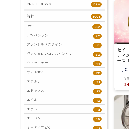
PRICE DOWN
1280
時計
8001
IWC
362
J.W.ベンソン
22
アランシルベスタイン
12
セイ
ヴァシュロンコンスタンタン
ディズ
32
ース
ウィットナー
14
[ C
ウォルサム
72
3
エテルナ
31
3
エドックス
17
エベル
12
エポス
3
エルジン
55
オーディマピゲ
11