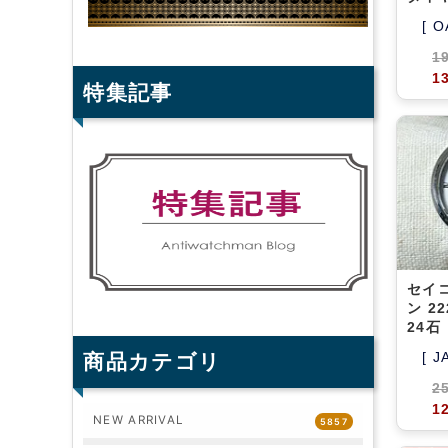
[ O
1
1
特集記事
セイ
ン 2
24石
[ J
商品カテゴリ
2
1
NEW ARRIVAL
5857