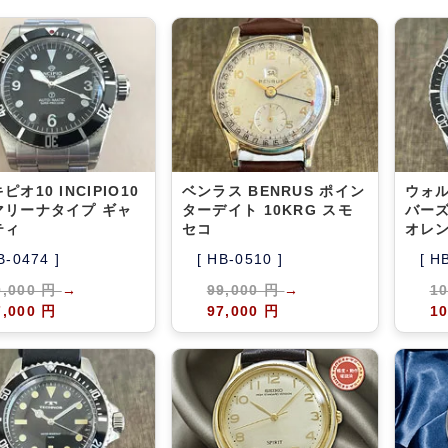
ピオ10 INCIPIO10
ベンラス BENRUS ポイン
ウォル
マリーナタイプ ギャ
ターデイト 10KRG スモ
バーズ
ティ
セコ
オレ
B-0474 ]
[ HB-0510 ]
[ H
9,000 円
→
99,000 円
→
1
7,000 円
97,000 円
10