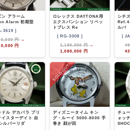
ズン アラーム
ロレックス DAYTONA用
シチズ
zen Alarm 初期型
エクスパンション リベッ
Ref.
トブレス Re
ルバ
A-3619 ]
[ RG-3008 ]
[ J
00,000 円
→
1,180,000 円
→
4
70,000 円
1,080,000 円
43
SOLD-OUT
ードル デカバラ プリ
ディズニータイム キン
チュー
オイスターデイト 自
グ・ルーイ 5000-8000 手
ォッチ
 シルバーリダ
巻き 顔が回
SHOC