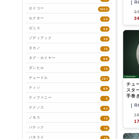
[ R
セイコー
1853
3
3
セクター
20
ゼニス
68
ゾディアック
38
タカノ
15
タグ・ホイヤー
88
ダンヒル
15
チュードル
281
チュ
ティソ
69
スター
手巻き
ティファニー
5
[ R
テクノス
43
1
ノモス
13
1
パテック
18
パネライ
16