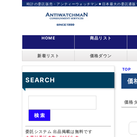
時計の委託販売・アンティーウォッチマン★日本最大の委託通販
HOME
商品リスト
新着リスト
価格ダウン
TOP
SEARCH
価
価格ダ
委託システム 出品掲載は無料です