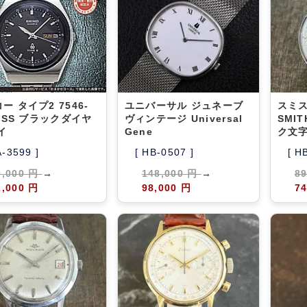
ー タイプ2 7546-
ユニバーサル ジュネーブ
スミス
0 SS ブラックダイヤ
ヴィンテージ Universal
SMIT
イ
Gene
ク文字
A-3599 ]
[ HB-0507 ]
[ H
9,000 円
→
148,000 円
→
8
2,000 円
98,000 円
74