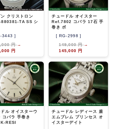
ン クリストロン
チュードル オイスター
4-880381-TA SS シ
Ref.7802 コバラ 17石 手
巻き ボ
A-3443 ]
[ RG-2998 ]
9,000 円
→
149,000 円
→
,000 円
145,000 円
ドル オイスターウ
チュードル レディース 盾
 コバラ 手巻き
エムブレム プリンセス オ
K-RESI
イスターデイト