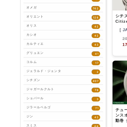
オメガ
762
シチ
オリエント
128
Citi
オリス
42
[ J
カシオ
42
2
カルティエ
1
43
グリュエン
41
コルム
17
ジェラルド・ジェンタ
2
シチズン
407
ジャガールクルト
78
ショパール
3
ジラールペルゴ
71
チュ
ンス
ジン
43
動巻
スミス
68