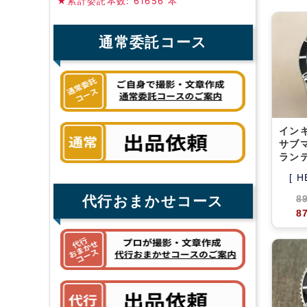
★累計委託本数: 61656 本
通常委託コース
インキ
サブ
ラン
[ H
代行おまかせコース
8
8