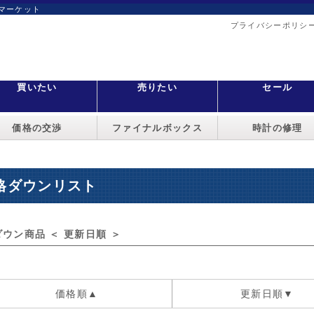
マーケット
プライバシーポリシ
買いたい
売りたい
セール
価格の交渉
ファイナルボックス
時計の修理
格ダウンリスト
ウン商品 ＜ 更新日順 ＞
価格順▲
更新日順▼