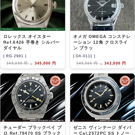
ロレックス オイスター
オメガ OMEGA コンステレ
Ref.6426 手巻き シルバー
ーション 12角 クロスライ
ダイヤル
ン ブラッ
[ RG-2981 ]
[ OA-0111 ]
349,000 円
→
345,000 円
349,000 円
→
342,000 円
チューダー ブラックベイ プ
ゼニス ヴィンテージ ダイバ
ロ Ref.79470 SS ブラック
ー Cal.2572PC SS トノー