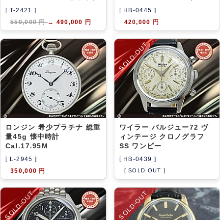
[ T-2421 ]
[ HB-0445 ]
550,000 円
→
490,000 円
420,000 円
SOLD-OUT
ロンジン 希少プラチナ 総重
ワイラー バルジュー72 ヴ
量45g 懐中時計
ィンテージ クロノグラフ
Cal.17.95M
SS ワンピー
[ L-2945 ]
[ HB-0439 ]
350,000 円
[ SOLD OUT ]
SOLD-OUT
SOLD-OUT