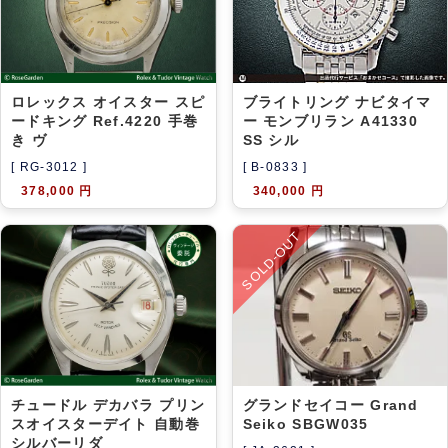
アーカイブ
ブログ・特集記事
ロレックス オイスター スピ
ブライトリング ナビタイマ
ードキング Ref.4220 手巻
ー モンブリラン A41330
き ヴ
SS シル
[ RG-3012 ]
[ B-0833 ]
378,000 円
340,000 円
SOLD-OUT
チュードル デカバラ プリン
グランドセイコー Grand
スオイスターデイト 自動巻
Seiko SBGW035
シルバーリダ