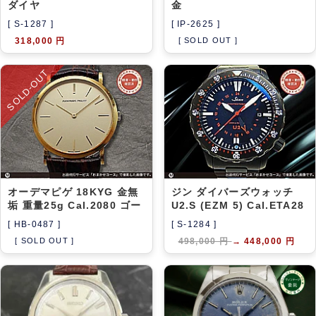
ダイヤ
金
[ S-1287 ]
[ IP-2625 ]
318,000 円
[ SOLD OUT ]
SOLD-OUT
オーデマピゲ 18KYG 金無
ジン ダイバーズウォッチ
垢 重量25g Cal.2080 ゴー
U2.S (EZM 5) Cal.ETA28
[ HB-0487 ]
[ S-1284 ]
[ SOLD OUT ]
498,000 円
→
448,000 円