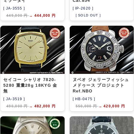
ミラーダイ
Cal.854
[ JA-3555 ]
[ IP-2620 ]
449,000 円
→
444,000 円
[ SOLD OUT ]
セイコー シャリオ 7820-
ヌベオ ジェリーフィッシュ
5280 重量28g 18KYG 金
メドゥース プロジェクト
無
Ref.NBO
[ JA-3519 ]
[ HB-0475 ]
490,000 円
→
482,000 円
550,000 円
→
420,000 円