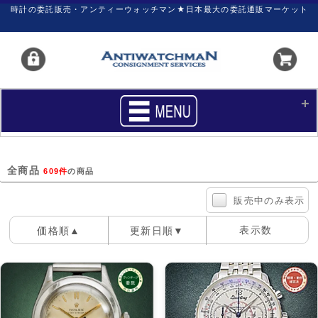
時計の委託販売・アンティーウォッチマン★日本最大の委託通販マーケット
HOME
■商品リスト
全商品
609件
の商品
買いたい
売りたい
販売中のみ表示
サポート
マイページ
表示数
価格順▲
更新日順▼
新着リスト
価格ダウン
100件
40件
60件
価格の交渉
時計の修理
カレンダープライス
ファイナルボックス