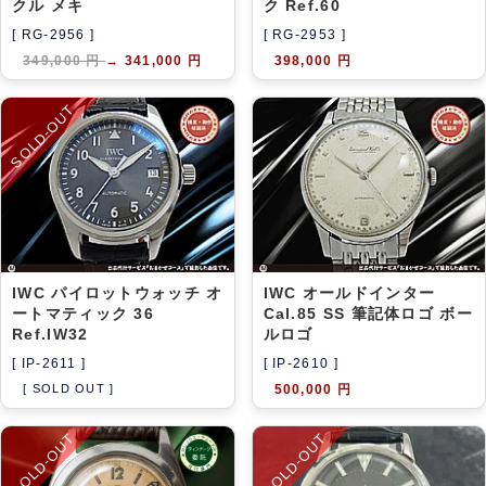
クル メキ
ク Ref.60
[ RG-2956 ]
[ RG-2953 ]
349,000 円
→
341,000 円
398,000 円
SOLD-OUT
IWC パイロットウォッチ オ
IWC オールドインター
ートマティック 36
Cal.85 SS 筆記体ロゴ ボー
Ref.IW32
ルロゴ
[ IP-2611 ]
[ IP-2610 ]
[ SOLD OUT ]
500,000 円
SOLD-OUT
SOLD-OUT