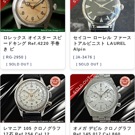
ロレックス オイスター スピ
セイコー ローレル ファース
ードキング Ref.4220 手巻
トアルピニスト LAUREL
き ピ
Alpin
[ RG-2950 ]
[ JA-3476 ]
[ SOLD OUT ]
[ SOLD OUT ]
SOLD-OUT
レマニア 105 クロノグラフ
オメガ デビル クロノグラフ
17石 Ref.254 Cal.12
Ref.145.017 Cal.860