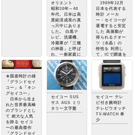
オリエント
1969年12月
昭和30年～40
日本を代表する
年代、日本は高
時計 メーカ
度経済成長の真
ー・セイコーが
っ只中にありま
通電すると安定
した。 白黒テ
した 高振動が
レビ、洗濯機、
得られるクオー
冷蔵庫が「三種
ツ（水晶）の
の神器」と呼ば
特性を 利用し
れ、一般家庭に
て、ICで調速を
普及。 街には
行い、モーター
小さな憧れのマ
で針を動かす
イカーが走り、
機構を搭載した
★国産時計の雄
国民は豊かさの
クオーツ時計
「グランドセイ
実感と 自信を
“セイコークオ
コー」＆「キン
取り戻しつつあ
ーツアストロ
グセイコー」
りまし
ン”を 世界に先
セイコー SUS
セイコー テレ
日本から生ま
た。・・・・
駆けて発売しま
サス AGS ミリ
ビ付き腕時計
れた世界最高峰
した。
タリー文字盤
テレビウオッチ
のブランドとし
TV-WATCH 希
て 絶大な人気
少
を誇る セイコ
ーの最高傑作
「グランドセイ