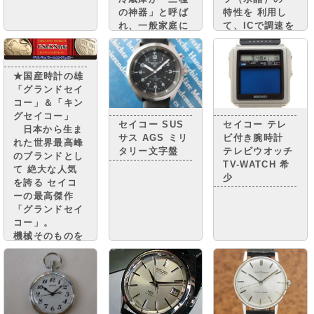
の神器」と呼ば
特性を 利用し
れ、一般家庭に
て、ICで調速を
普及。 街には
行い、モーター
小さな憧れのマ
で針を動かす
イカーが走り、
機構を搭載した
★国産時計の雄
国民は豊かさの
クオーツ時計
「グランドセイ
実感と 自信を
“セイコークオ
コー」＆「キン
取り戻しつつあ
ーツアストロ
グセイコー」
りまし
ン”を 世界に先
セイコー SUS
セイコー テレ
日本から生ま
た。・・・・
駆けて発売しま
サス AGS ミリ
ビ付き腕時計
れた世界最高峰
した。
タリー文字盤
テレビウオッチ
のブランドとし
TV-WATCH 希
て 絶大な人気
少
を誇る セイコ
ーの最高傑作
「グランドセイ
コー」。
機械そのものを
グランドセイコ
ーに準じながら
精度調整を簡略
化し グランド
セイコーに次ぐ