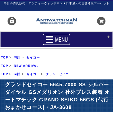
時計の委託販売・アンティーウォッチマン★日本最大の委託通販マーケット
HOME
■商品リスト
>
>
TOP
時計
セイコー
買いたい
売りたい
>
TOP
NEW ARRIVAL
>
>
>
TOP
サポート
時計
セイコー
グランドセイコー
マイページ
グランドセイコー 5645-7000 SS シルバー
新着リスト
価格ダウン
ダイヤル GSメダリオン 社外ブレス装着 オ
価格の交渉
時計の修理
ートマチック GRAND SEIKO 56GS [代行
カレンダープライス
ファイナルボックス
おまかせコース]・JA-3608