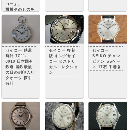
コー」。
機械そのものを
グランドセイコ
ーに準じながら
精度調整を簡略
化し グランド
セイコーに次ぐ
高級腕時計とさ
れる 「キング
セイコー 鉄道
セイコー 復刻
セイコー
セイコー」。
時計 7C11-
版 キングセイ
SEIKO チャン
0010 日本国有
コー ヒストリ
ピオン SSケー
鉄道 国鉄最後
カルコレクショ
ス 17石 手巻き
の日の刻印入り
ン
クオーツ 懐中
時計