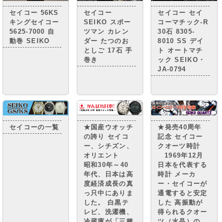
セイコー 56KS
セイコー
セイコー セイ
キングセイコー
SEIKO スポー
コーマチック-R
5625-7000 自
ツマン カレン
30石 8305-
動巻 SEIKO
ダー たつのお
8010 SS デイ
としご 17石 手
ト オートマチ
巻き
ック SEIKO・
JA-0794
セイコーの一覧
★国産ウオッチ
★発売40周年
の誇り セイコ
記念 セイコー
ー、シチズン、
クオーツ時計
オリエント
1969年12月
昭和30年～40
日本を代表する
年代、日本は高
時計 メーカ
度経済成長の真
ー・セイコーが
っ只中にありま
通電すると安定
した。 白黒テ
した 高振動が
レビ、洗濯機、
得られるクオー
冷蔵庫が「三種
ツ（水晶）の