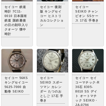
高級腕時計とさ
れる 「キング
セイコー 鉄道
セイコー 復刻
セイコー
セイコー」。
時計 7C11-
版 キングセイ
SEIKO チャン
0010 日本国有
コー ヒストリ
ピオン SSケー
鉄道 国鉄最後
カルコレクショ
ス 17石 手巻き
の日の刻印入り
ン
クオーツ 懐中
時計
セイコー 56KS
セイコー
セイコー セイ
キングセイコー
SEIKO スポー
コーマチック-R
5625-7000 自
ツマン カレン
30石 8305-
動巻 SEIKO
ダー たつのお
8010 SS デイ
としご 17石 手
ト オートマチ
巻き
ック SEIKO・
JA-0794