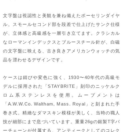
文字盤は視認性と美観を兼ね備えたポーセリンダイヤ
ル。スモールセコンド部を段差で仕上げたサンク仕様
が、立体感と高級感を一層引き立てます。クラシカル
なローマンインデックスとブルースチール針が、白磁
の文字盤に映える、古き良きアメリカンウォッチの気
品を漂わせるデザインです。
ケースは錆びや変色に強く、1930〜40年代の高級モ
デルに採用された「STAYBRITE」刻印のニッケルク
ロム系ステンレスを使用。ムーブメントは
「A.W.W.Co. Waltham, Mass. Royal」と刻まれた手
巻き式。精緻なダマスキン模様が美しく、当時の職人
技が細部にまで息づいています。重量26gの銀製T字バ
ーチェーンが付属する、アンティークとしてのコレク