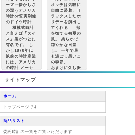
受け、 多くの
ーズ～懐かしさ
オッチは気軽に
アメリカの時計
の漂うアメリカ
自由に装着、リ
メーカーは衰退
時計or質実剛健
ラックスしたホ
してしまいまし
のドイツ時計
リデーを演出し
た。
機械式時計
てくれる 頬
と言えば「スイ
を撫でる初夏の
ス」製がつとに
風。 柔らかで
有名です。 し
穏やかな日差
かし1970年代
し。 一年で最
以前の時計産業
も過ごし易いこ
には、アメリカ
の季節。
の時計 メーカ
おまけに久し振
ーも数多く存在
りの休日。 ス
し、世界中に広
ケジュール帳は
サイトマップ
いシェアを 持
白紙。 予定は
っていました。
なくてもどこか
ホーム
また、時計
に出かけたくな
産業の創成期に
りますよね。
トップページです
は「ドイツ」が
「イギリス」、
「フランス」、
商品リスト
そして「スイ
ス」でさえも凌
委託時計の一覧をご覧いただけます