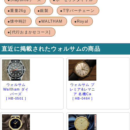
●重量26g
●銀製
●T字バーチェーン
●懐中時計
●WALTHAM
●Royal
●[代行おまかせコース]
直近に掲載されたウォルサムの商品
ウォルサム
ウォルサム プ
Waltham ダイ
レミア&レマニ
バーズ
ア 名機Ca
[ HB-0501 ]
[ HB-0464 ]