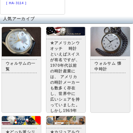
[ HA-3114 ]
人気アーカイブ
★アメリカンウ
オッチ 時計
といえばスイス
が有名ですが、
ウォルサムの一
ウォルサム 懐
1970年代以前
覧
中時計
の時計産業に
は、 アメリカ
の時計メーカー
も数多く存在
し、世界中に
広いシェアを持
っていました。
しかし1969年
日本発のクオー
ツショックによ
り大きな打撃を
★どっち派シリ
★カジュアルウ