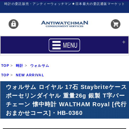
時計の委託販売・アンティーウォッチマン★日本最大の委託通販マーケット
HOME
■商品リスト
>
>
TOP
時計
ウォルサム
買いたい
売りたい
>
TOP
NEW ARRIVAL
サポート
マイページ
ウォルサム ロイヤル 17石 Staybriteケース
ポーセリンダイヤル 重量26g 銀製 T字バー
新着リスト
価格ダウン
チェーン 懐中時計 WALTHAM Royal [代行
価格の交渉
時計の修理
おまかせコース]・HB-0360
カレンダープライス
ファイナルボックス