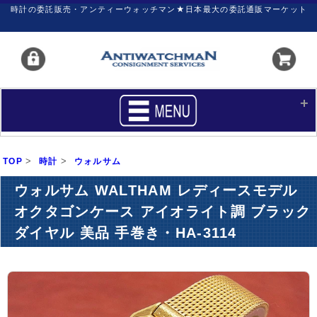
時計の委託販売・アンティーウォッチマン★日本最大の委託通販マーケット
HOME
■商品リスト
>
>
TOP
時計
ウォルサム
買いたい
売りたい
ウォルサム WALTHAM レディースモデル
サポート
マイページ
オクタゴンケース アイオライト調 ブラック
ダイヤル 美品 手巻き・HA-3114
新着リスト
価格ダウン
価格の交渉
時計の修理
カレンダープライス
ファイナルボックス