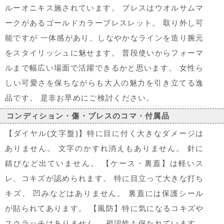
ルーオニキス施されています。 ブレスはウオルサムマ
ークがあるゴールドカラーブレスレット。 取り外し可
能ですが 一体感があり、しなやかなラインを造り腕元
をスタイリッシュに魅せます。 普段使いからフォーマ
ルまで幅広い場面で活躍できるかと思います。 女性ら
しい可愛さを保ちながらも大人の魅力を引き立てる逸
品です。 是非お早めにご検討ください。
コンディション・傷・ブレスのコマ・付属品
【ダイヤル(文字盤)】特に目に付く大きなダメージは
ありません。 文字のかすれ消えもありません。 針に
錆びなど出ていません。 【ケース・裏蓋】は軽いス
レ、コキズが認められます。 特に目立って大きな打ち
キズ、 凹みなどはありません。 裏蓋には保護シール
が貼られてあります。 【風防】特に気になるコキズや
スクラッチはありません。 視認性も保たれています。