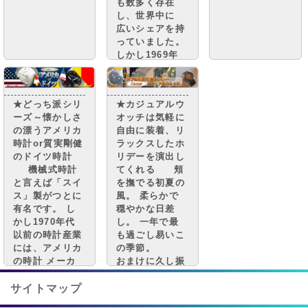
も数多く存在
し、世界中に
広いシェアを持
っていました。
しかし1969年
日本発のクオー
ツショックによ
り大きな打撃を
★どっち派シリ
★カジュアルウ
受け、 多くの
ーズ～懐かしさ
オッチは気軽に
アメリカの時計
の漂うアメリカ
自由に装着、リ
メーカーは衰退
時計or質実剛健
ラックスしたホ
してしまいまし
のドイツ時計
リデーを演出し
た。
機械式時計
てくれる 頬
と言えば「スイ
を撫でる初夏の
ス」製がつとに
風。 柔らかで
有名です。 し
穏やかな日差
かし1970年代
し。 一年で最
以前の時計産業
も過ごし易いこ
には、アメリカ
の季節。
の時計 メーカ
おまけに久し振
ーも数多く存在
りの休日。 ス
し、世界中に広
ケジュール帳は
サイトマップ
いシェアを 持
白紙。 予定は