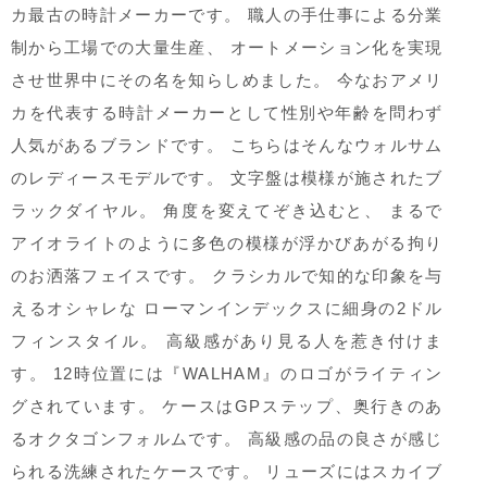
カ最古の時計メーカーです。 職人の手仕事による分業
制から工場での大量生産、 オートメーション化を実現
させ世界中にその名を知らしめました。 今なおアメリ
カを代表する時計メーカーとして性別や年齢を問わず
人気があるブランドです。 こちらはそんなウォルサム
のレディースモデルです。 文字盤は模様が施されたブ
ラックダイヤル。 角度を変えてぞき込むと、 まるで
アイオライトのように多色の模様が浮かびあがる拘り
のお洒落フェイスです。 クラシカルで知的な印象を与
えるオシャレな ローマンインデックスに細身の2ドル
フィンスタイル。 高級感があり見る人を惹き付けま
す。 12時位置には『WALHAM』のロゴがライティン
グされています。 ケースはGPステップ、奥行きのあ
るオクタゴンフォルムです。 高級感の品の良さが感じ
られる洗練されたケースです。 リューズにはスカイブ