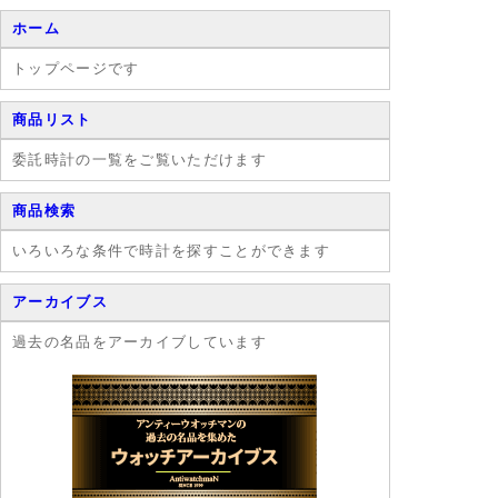
っていました。
なくてもどこか
ホーム
また、時計
に出かけたくな
産業の創成期に
りますよね。
トップページです
は「ドイツ」が
「イギリス」、
「フランス」、
商品リスト
そして「スイ
ス」でさえも凌
委託時計の一覧をご覧いただけます
ぐほどの技術
を有していたこ
商品検索
ともありまし
た。
いろいろな条件で時計を探すことができます
アーカイブス
過去の名品をアーカイブしています