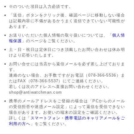
アーカイブ
ブログ・特集記事
※のついた項目は入力必須です。
「送信」ボタンをクリック後、確認ページに移動しない場合
は記載内容に不備があるかうまく送信できていない可能性が
あります。
お送りいただいた個人情報の取り扱いについては、「
個人情
報保護
」のページをご覧ください。
土・日・祝日は定休日につき頂戴したお問い合わせは休み明
けより応答いたします。
お問い合せには当店から返信メールを必ず差し上げておりま
す。
連絡のない場合、お手数ですがお電話（078-366-5536）ま
たはFAX（078-366-5537）にてご連絡ください。
若しくは次のアドレスへ直接お問い合わせください。
shop@antiwatchman.com
携帯のメールアドレスをご登録の場合は「PCからのメール
の受信拒否や迷惑メール設定」によって返信を受信できない
場合があります。お使いの端末の設定をご確認ください。
詳しくは「
スマートフォン・携帯電話のキャリアメールをご
利用の方へ
」をご覧ください。