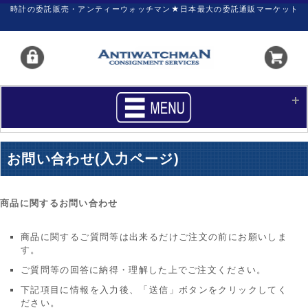
時計の委託販売・アンティーウォッチマン★日本最大の委託通販マーケット
HOME
■商品リスト
お問い合わせ(入力ページ)
買いたい
売りたい
サポート
マイページ
商品に関するお問い合わせ
新着リスト
価格ダウン
商品に関するご質問等は出来るだけご注文の前にお願いしま
す。
価格の交渉
時計の修理
ご質問等の回答に納得・理解した上でご注文ください。
カレンダープライス
ファイナルボックス
下記項目に情報を入力後、「送信」ボタンをクリックしてく
ださい。