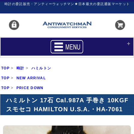
時計の委託販売・アンティーウォッチマン★日本最大の委託通販マーケット
HOME
■商品リスト
>
>
TOP
時計
ハミルトン
買いたい
売りたい
>
TOP
NEW ARRIVAL
>
TOP
サポート
PRICE DOWN
マイページ
ハミルトン 17石 Cal.987A 手巻き 10KGF
新着リスト
価格ダウン
スモセコ HAMILTON U.S.A.・HA-7061
価格の交渉
時計の修理
カレンダープライス
ファイナルボックス