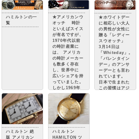
ハミルトンの一
★アメリカンウ
★ホワイトデー
覧
オッチ 時計
に相応しい大人
といえばスイス
の男性が女性に
が有名ですが、
贈る「レディー
1970年代以前
スウオッチ」
の時計産業に
3月14日は
は、 アメリカ
「Whiteday」。
の時計メーカー
「バレンタイン
も数多く存在
デー」のアンサ
し、世界中に
ーデーとも言わ
広いシェアを持
れています。
っていました。
日本で生まれた
しかし1969年
この習慣はアジ
日本発のクオー
アを中心に広ま
ツショックによ
っている 特有
り大きな打撃を
の文化でもあり
受け、 多くの
ます。
アメリカの時計
メーカーは衰退
してしまいまし
ハミルトン 絶
ハミルトン
た。
版 アメリカン
HAMILTON ツ