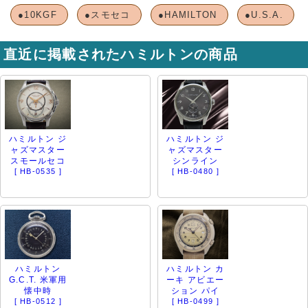
●10KGF
●スモセコ
●HAMILTON
●U.S.A.
直近に掲載されたハミルトンの商品
ハミルトン ジ
ハミルトン ジ
ャズマスター
ャズマスター
スモールセコ
シンライン
[ HB-0535 ]
[ HB-0480 ]
ハミルトン
ハミルトン カ
G.C.T. 米軍用
ーキ アビエー
懐中時
ション パイ
[ HB-0512 ]
[ HB-0499 ]