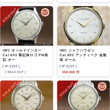
SOLD-OUT
IWC オールドインター
IWC シャフハウゼン
Cal.853 筆記体ロゴ PM表
Cal.853 アンティーク 金無
記 オー
垢 オール
[ IP-2253 ]
[ IP-2225 ]
[ SOLD OUT ]
350,000 円
SOLD-OUT
SOLD-OUT