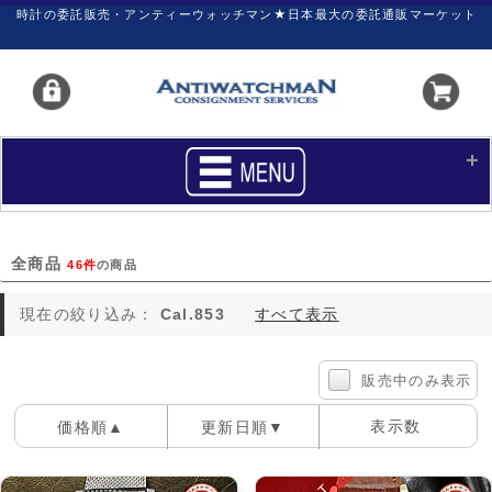
時計の委託販売・アンティーウォッチマン★日本最大の委託通販マーケット
HOME
■商品リスト
全商品
46件
の商品
買いたい
売りたい
現在の絞り込み：
Cal.853
すべて表示
サポート
マイページ
新着リスト
価格ダウン
販売中のみ表示
価格の交渉
時計の修理
表示数
価格順▲
更新日順▼
カレンダープライス
ファイナルボックス
100件
40件
60件