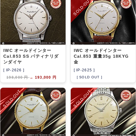
SOLD-OUT
アーカイブ
ブログ・特集記事
IWC オールドインター
IWC オールドインター
Cal.853 SS パティナリダ
Cal.853 重量35g 18KYG
ンダイヤ
金
[ IP-2626 ]
[ IP-2625 ]
198,000 円
→
193,000 円
[ SOLD OUT ]
SOLD-OUT
SOLD-OUT