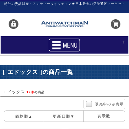
時計の委託販売・アンティーウォッチマン★日本最大の委託通販マーケット
HOME
■商品リスト
[ エドックス ]の商品一覧
買いたい
売りたい
サポート
マイページ
エドックス
17件
の商品
新着リスト
価格ダウン
販売中のみ表示
価格の交渉
時計の修理
表示数
価格順▲
更新日順▼
カレンダープライス
ファイナルボックス
100件
40件
60件