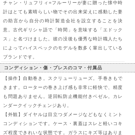
チャン・リュフリィ=フルーリーが妻に贈った懐中時
計はとても素晴らしい物でその出来栄えに感動した妻
の助言から自分の時計製造会社を設立することを決
意。古代ギリシャ語で「時間」を意味する「エドック
ス」と名づけました。彼の没後も優秀な時計職人たち
によってハイスペックのモデルを数多く輩出している
ブランドです。
コンディション・傷・ブレスのコマ・付属品
【操作】自動巻き。スクリューリューズ。手巻きもで
きます。ローターの巻き上げ感も非常に軽快で、精度
も問題ありません。逆回転防止機能付きベゼル。カレ
ンダークイックチェンジあり。
【外観】ダイヤルは目立つダメージなどもなくミント
コンディションです。ケース・裏蓋はスレと軽いコキ
ズ程度できれいな状態です。ガラスにキズ等はありま