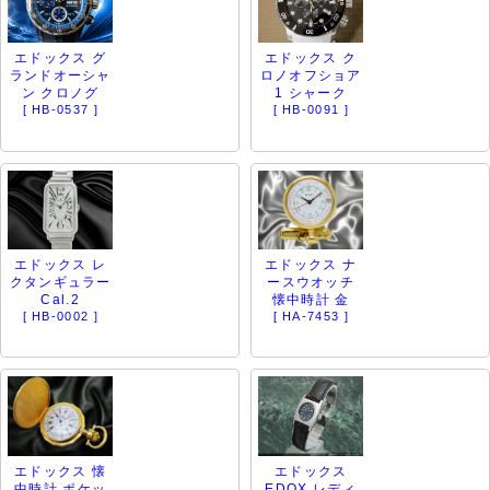
エドックス グ
エドックス ク
ランドオーシャ
ロノオフショア
ン クロノグ
1 シャーク
[ HB-0537 ]
[ HB-0091 ]
エドックス レ
エドックス ナ
クタンギュラー
ースウオッチ
Cal.2
懐中時計 金
[ HB-0002 ]
[ HA-7453 ]
エドックス 懐
エドックス
中時計 ポケッ
EDOX レディ