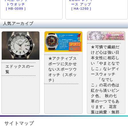
トウオッチ
ース アップ
[ HB-0089 ]
[ HA-1260 ]
人気アーカイブ
★可憐で繊細だ
けど心は強い日
本女性に相応し
★アクティブス
い「やまとなで
ポーツに欠かせ
エドックスの一
しこ」なレディ
ないスポーツウ
覧
ースウォッチ
オッチ（スポッ
「なでし
チ）
こ」の花の色は
紅から淡いピン
ク色、 秋の七
草の一つでもあ
ります。 花言
葉は純愛・無邪
気。 ちなみに
可憐で繊細だけ
サイトマップ