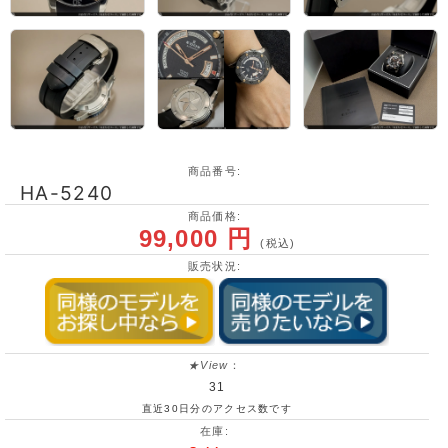
商品番号:
HA-5240
商品価格:
99,000 円
(税込)
販売状況:
★View
：
31
直近30日分のアクセス数です
在庫: