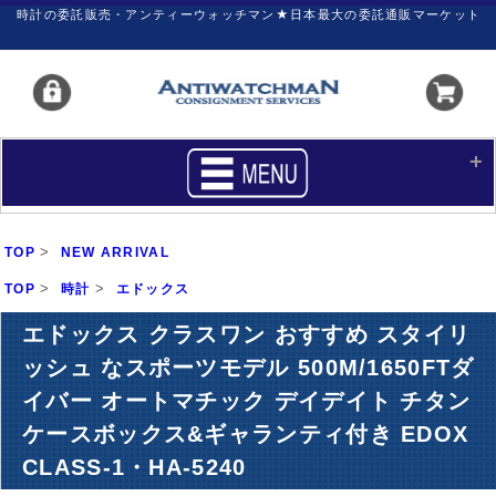
時計の委託販売・アンティーウォッチマン★日本最大の委託通販マーケット
HOME
■商品リスト
>
TOP
NEW ARRIVAL
買いたい
売りたい
>
>
TOP
時計
エドックス
サポート
マイページ
エドックス クラスワン おすすめ スタイリ
ッシュ なスポーツモデル 500M/1650FTダ
新着リスト
価格ダウン
イバー オートマチック デイデイト チタン
価格の交渉
時計の修理
ケースボックス&ギャランティ付き EDOX
カレンダープライス
ファイナルボックス
CLASS-1・HA-5240