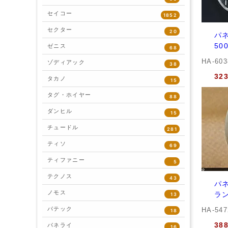
セイコー
1852
セクター
20
パネ
50
ゼニス
68
HA-60
ゾディアック
38
32
タカノ
15
タグ・ホイヤー
88
ダンヒル
15
チュードル
281
ティソ
69
ティファニー
5
テクノス
43
パネ
ノモス
ラン
13
パテック
HA-54
18
38
パネライ
16