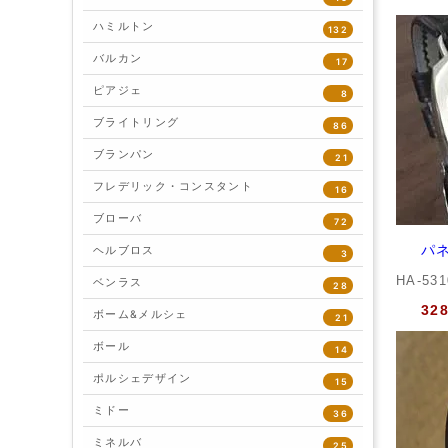
ハミルトン
132
バルカン
17
ピアジェ
8
ブライトリング
86
ブランパン
21
フレデリック・コンスタント
16
ブローバ
72
パネ
ヘルブロス
3
HA-53
ベンラス
28
32
ボーム&メルシェ
21
ボール
14
ポルシェデザイン
15
ミドー
36
ミネルバ
25