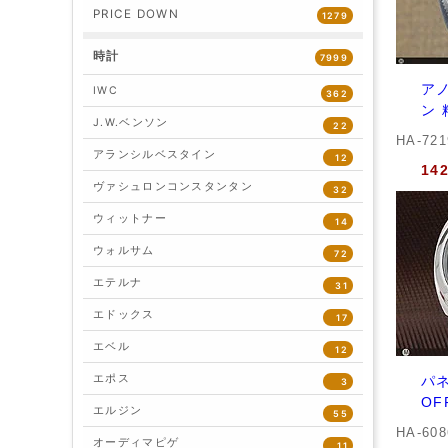
PRICE DOWN
1279
時計
7999
アノ
IWC
362
ン 
J.W.ベンソン
22
HA-72
アランシルベスタイン
12
14
ヴァシュロンコンスタンタン
32
ウィットナー
14
ウォルサム
72
エテルナ
31
エドックス
17
エベル
12
エポス
パネ
3
OF
エルジン
55
HA-60
オーディマピゲ
11