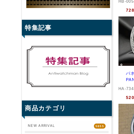
HB-00
72
特集記事
パネ
PA
HA-73
52
商品カテゴリ
NEW ARRIVAL
5855