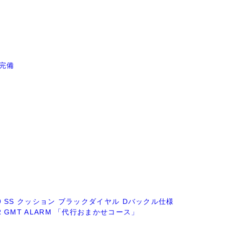
品完備
GP59 SS クッション ブラックダイヤル Dバックル仕様
IR GMT ALARM 「代行おまかせコース」