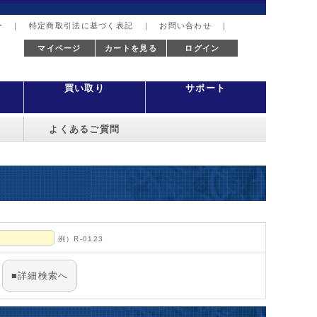
ー
｜
特定商取引法に基づく表記
｜
お問い合わせ
｜
マイページ
カートを見る
ログイン
買い取り
サポート
よくあるご質問
例）R-0123
■詳細検索へ