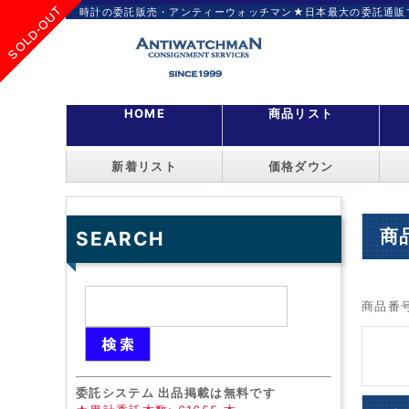
SOLD-OUT
SOLD-OUT
SOLD-OUT
SOLD-OUT
SOLD-OUT
SOLD-OUT
SOLD-OUT
SOLD-OUT
SOLD-OUT
SOLD-OUT
SOLD-OUT
SOLD-OUT
SOLD-OUT
SOLD-OUT
SOLD-OUT
SOLD-OUT
時計の委託販売・アンティーウォッチマン★日本最大の委託通販
HOME
商品リスト
新着リスト
価格ダウン
商
SEARCH
商品番
委託システム 出品掲載は無料です