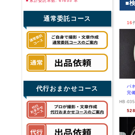
★累計委託本数: 61655 本
■
通常委託コース
16
パネ
代行おまかせコース
完備
HB-03
52