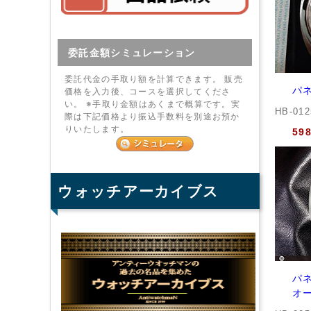
委託金額シミュレーション
委託代金の手取り額を計算できます。 販売
パネ
価格を入力後、コースを選択してくださ
い。 ※手取り金額はあくまで概算です。実
HB-01
際は下記価格より振込手数料を別途お預か
りいたします。
59
ウォッチアーカイブス
パネ
オー