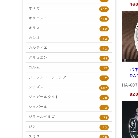
46
オメガ
762
オリエント
128
オリス
42
カシオ
42
カルティエ
43
グリュエン
41
コルム
17
パネ
R
ジェラルド・ジェンタ
2
HA-60
シチズン
407
92
ジャガールクルト
78
ショパール
3
ジラールペルゴ
71
ジン
43
スミス
68