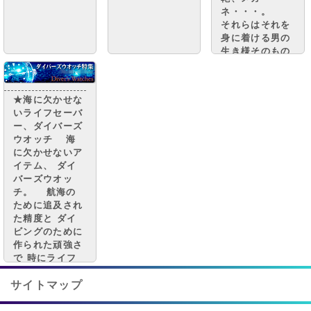
ネ・・・。
それらはそれを
身に着ける男の
生き様そのもの
と言っても 過
言ではありませ
ん。 そして
★海に欠かせな
ここにもう一つ
いライフセーバ
重要なキーアイ
ー、ダイバーズ
テムがありま
ウオッチ 海
す。 そうです
に欠かせないア
「腕時計」で
イテム、 ダイ
す。
バーズウオッ
チ。 航海の
ために追及され
た精度と ダイ
ビングのために
作られた頑強さ
で 時にライフ
セーバーとして
の役割も 担っ
サイトマップ
てくれる時計で
す。