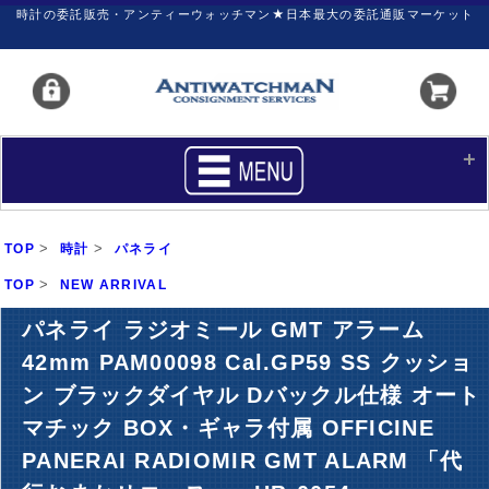
時計の委託販売・アンティーウォッチマン★日本最大の委託通販マーケット
HOME
■商品リスト
>
>
TOP
時計
パネライ
買いたい
売りたい
>
TOP
NEW ARRIVAL
サポート
マイページ
パネライ ラジオミール GMT アラーム
42mm PAM00098 Cal.GP59 SS クッショ
新着リスト
価格ダウン
ン ブラックダイヤル Dバックル仕様 オート
価格の交渉
時計の修理
マチック BOX・ギャラ付属 OFFICINE
カレンダープライス
ファイナルボックス
PANERAI RADIOMIR GMT ALARM 「代