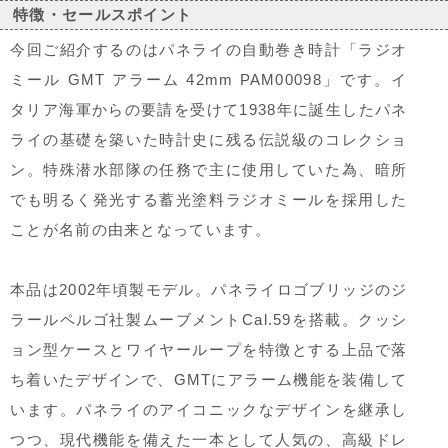
特徴・セールスポイント
今回ご紹介するのはパネライの自動巻き時計「ラジオ
ミール GMT アラーム 42mm PAM00098」です。イ
タリア海軍からの要請を受けて1938年に誕生したパネ
ライの基礎を築いた時計史に残る伝説級のコレクショ
ン。特殊潜水部隊の任務で主に使用していた為、暗所
でも明るく発光する蓄光塗料ラジオミールを採用した
ことが名前の由来となっています。
本品は2002年頃製モデル。パネライロゴブリッジのジ
ラールペルゴ社製ムーブメントCal.59を搭載。クッシ
ョン型ケースとワイヤーループを特徴とする上品で落
ち着いたデザインで、GMTにアラーム機能を装備して
います。パネライのアイコニックなデザインを継承し
つつ、現代機能を備えた一本として人気の、高級ドレ