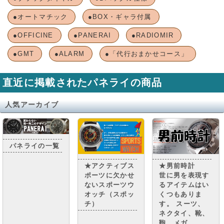
●オートマチック
●BOX・ギャラ付属
●OFFICINE
●PANERAI
●RADIOMIR
●GMT
●ALARM
●「代行おまかせコース」
直近に掲載されたパネライの商品
人気アーカイブ
パネライの一覧
★アクティブス
★男前時計
ポーツに欠かせ
世に男を表現す
ないスポーツウ
るアイテムはい
オッチ（スポッ
くつもありま
チ）
す。 スーツ、
ネクタイ、靴、
鞄、メガ