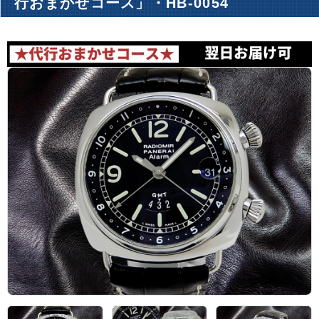
行おまかせコース」・HB-0054
アーカイブ
ブログ・特集記事