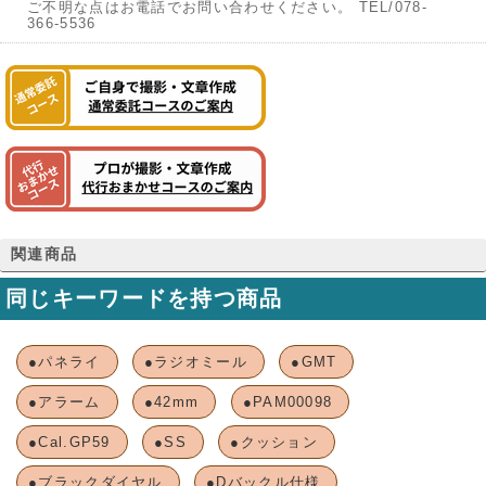
ご不明な点はお電話でお問い合わせください。 TEL/078-
366-5536
関連商品
同じキーワードを持つ商品
●パネライ
●ラジオミール
●GMT
●アラーム
●42mm
●PAM00098
●Cal.GP59
●SS
●クッション
●ブラックダイヤル
●Dバックル仕様