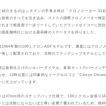
ご紹介するのはシチズンの手巻き時計「クロノメーター 31石 Re
る技術のすべてを注ぎ込み、スイスの国際クロノメーター検定
それまで精度面で一歩リードしていたグランドセイコーに対抗
の国産腕時計における最高峰のステータスを誇りました。
は1964年製の100ミクロンAGFモデルです。裏蓋にはクロ
が美しく配置されており、当時のフラッグシップモデルとして
盤は放射仕上げのシルバーダイヤル。多面カットのバーインデ
せ。12時位置には印象的なイーグルロゴと「Citizen Chr
ンに仕上がっています。
は37mm径のスナップバック仕様で、100ミクロン金張り(AGF:A
キとは比較にならないほど厚い金層で覆われているため、独特