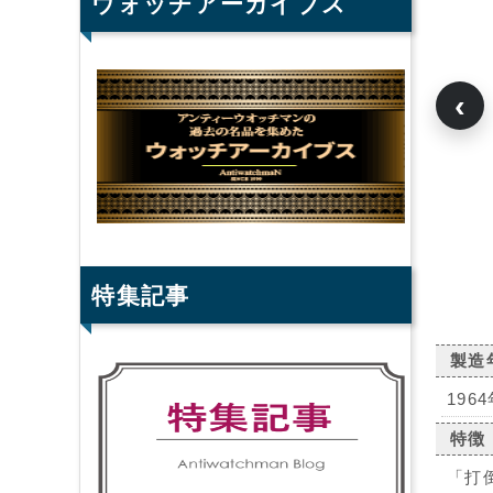
ウォッチアーカイブス
‹
特集記事
製造
196
特徴
「打