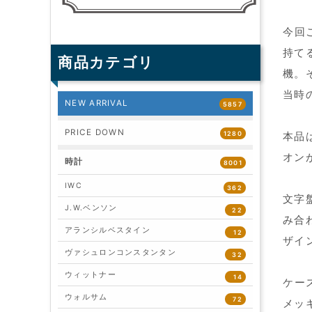
今回
持て
商品カテゴリ
機。
当時
NEW ARRIVAL
5857
PRICE DOWN
1280
本品
オン
時計
8001
IWC
362
文字
J.W.ベンソン
22
み合わ
アランシルベスタイン
12
ザイ
ヴァシュロンコンスタンタン
32
ウィットナー
14
ケース
ウォルサム
72
メッ