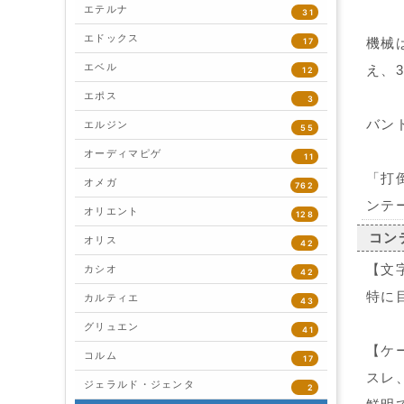
エテルナ
31
エドックス
機械
17
エベル
え、
12
エポス
3
バン
エルジン
55
オーディマピゲ
11
「打
オメガ
762
ンテ
オリエント
128
コン
オリス
42
【文
カシオ
42
特に
カルティエ
43
グリュエン
41
【ケ
コルム
17
スレ
ジェラルド・ジェンタ
2