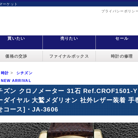
マーケット
プライバシーポリシ
買いたい
売りたい
セール
価格の交渉
ファイナルボックス
時計の修理
>
時計
シチズン
NEW ARRIVAL
ズン クロノメーター 31石 Ref.CROF1501-Y 100
ーダイヤル 大鷲メダリオン 社外レザー装着 手巻き Ci
コース]・JA-3606