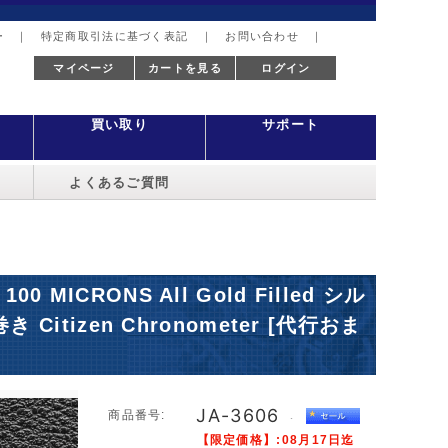
ー
｜
特定商取引法に基づく表記
｜
お問い合わせ
｜
マイページ
カートを見る
ログイン
買い取り
サポート
よくあるご質問
 MICRONS All Gold Filled シル
tizen Chronometer [代行おま
JA-3606
商品番号:
･
【限定価格】:08月17日迄