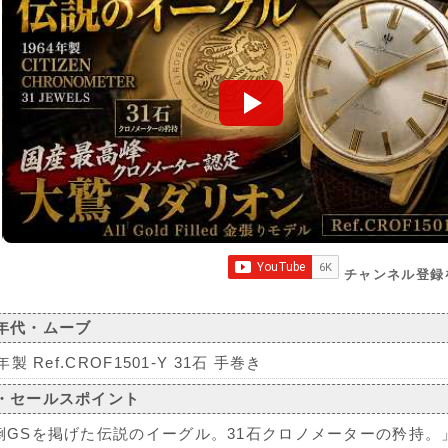
チャンネル登録
年代・ムーブ
4年製 Ref.CROF1501-Y 31石 手巻き
・セールスポイント
倒GSを掲げた伝説のイーグル。31石クロノメーターの矜持。