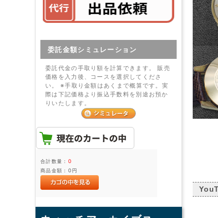
委託金額シミュレーション
委託代金の手取り額を計算できます。 販売
価格を入力後、コースを選択してくださ
い。 ※手取り金額はあくまで概算です。実
際は下記価格より振込手数料を別途お預か
りいたします。
合計数量：
0
商品金額：
0円
You