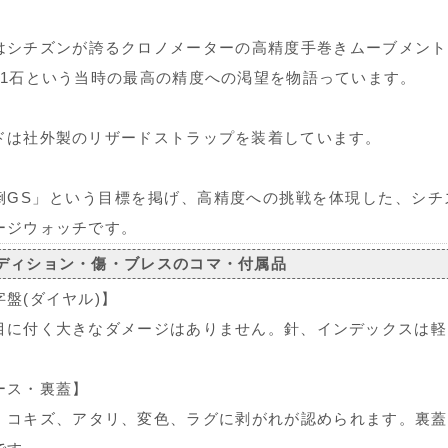
はシチズンが誇るクロノメーターの高精度手巻きムーブメント
31石という当時の最高の精度への渇望を物語っています。
ドは社外製のリザードストラップを装着しています。
倒GS」という目標を掲げ、高精度への挑戦を体現した、シチ
ージウォッチです。
ディション・傷・ブレスのコマ・付属品
字盤(ダイヤル)】
目に付く大きなダメージはありません。針、インデックスは軽
ース・裏蓋】
、コキズ、アタリ、変色、ラグに剥がれが認められます。裏蓋