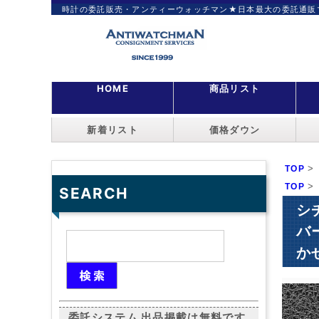
時計の委託販売・アンティーウォッチマン★日本最大の委託通販
HOME
商品リスト
新着リスト
価格ダウン
>
TOP
>
TOP
SEARCH
シチ
バ
かせ
委託システム 出品掲載は無料です