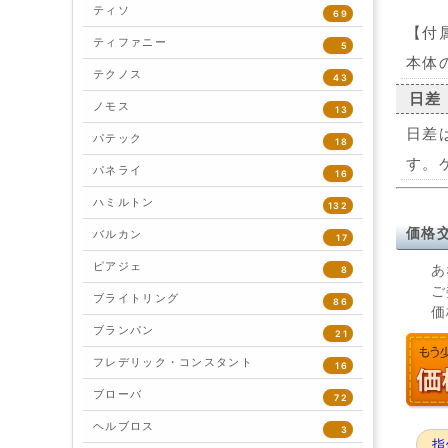
ティソ
69
【付
ティファニー
5
本体
テクノス
43
日差
ノモス
13
日差
パテック
18
す。
パネライ
16
ハミルトン
132
価格
バルカン
17
ピアジェ
あ
8
ご
ブライトリング
86
価
ブランパン
21
フレデリック・コンスタント
16
ブローバ
72
ヘルブロス
3
指