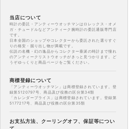
当店について
時計の委託・アンティーウオッチマンはロレックス・オメ
ガ・チュードルなどアンティーク腕時計の委託通販専門店
です。
日本全国のショップやコレクターから委託された選りすぐ
りの格安・掘り出し物が満載です。
伝説の名機・幻の逸品からコレクター垂涎の時計まで憧れ
のアンティークリストウオッチがきっと見つかります。ど
うぞゆっくりと商品ページをご覧ください。
商標登録について
「アンティーウオッチマン」は商標登録されています。登
録第5120797号、商品及び役務の区分第34類
「カレンダープライス」は商標登録されています。登録第
5177217号、商品及び役務の区分第35類
お支払方法、クーリングオフ、保証等につい
て