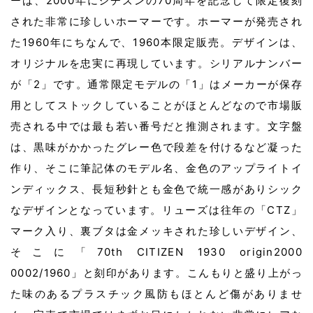
ーは、2000年にシチズンの70周年を記念して限定復刻
された非常に珍しいホーマーです。ホーマーが発売され
た1960年にちなんで、1960本限定販売。デザインは、
オリジナルを忠実に再現しています。シリアルナンバー
が「2」です。通常限定モデルの「1」はメーカーが保存
用としてストックしていることがほとんどなので市場販
売される中では最も若い番号だと推測されます。文字盤
は、黒味がかかったグレー色で段差を付けるなど凝った
作り、そこに筆記体のモデル名、金色のアップライトイ
ンディックス、長短秒針とも金色で統一感がありシック
なデザインとなっています。リューズは往年の「CTZ」
マーク入り、裏ブタは金メッキされた珍しいデザイン、
そこに「70th CITIZEN 1930 origin2000
0002/1960」と刻印があります。こんもりと盛り上がっ
た味のあるプラスチック風防もほとんど傷がありませ