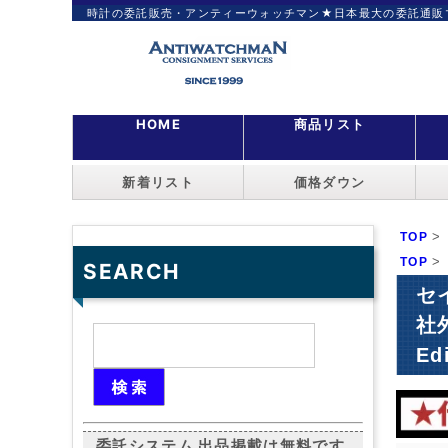
時計の委託販売・アンティーウォッチマン★日本最大の委託通販
HOME
商品リスト
新着リスト
価格ダウン
>
TOP
>
TOP
SEARCH
セ
社外
Ed
委託システム 出品掲載は無料です