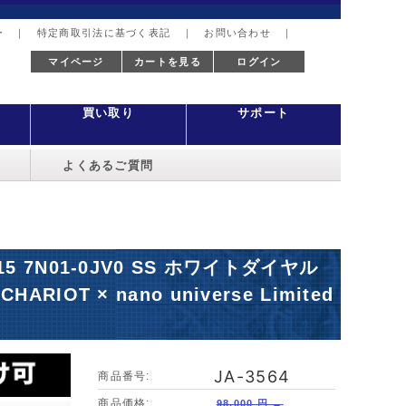
ー
｜
特定商取引法に基づく表記
｜
お問い合わせ
｜
マイページ
カートを見る
ログイン
買い取り
サポート
よくあるご質問
 7N01-0JV0 SS ホワイトダイヤル
OT × nano universe Limited
JA-3564
商品番号:
商品価格:
98,000 円 →