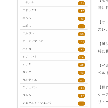
【ダ
エテルナ
31
特に
エドックス
17
エベル
12
【ケ
エポス
3
スレ
エルジン
55
オーディマピゲ
11
【風
オメガ
761
特に
オリエント
128
オリス
【ベ
42
カシオ
ベル
42
カルティエ
43
【操
グリュエン
41
ケー
コルム
17
リュ
ジェラルド・ジェンタ
2