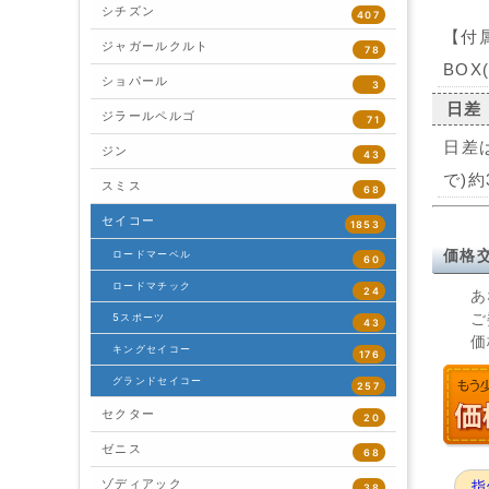
シチズン
407
【付
ジャガールクルト
78
BO
ショパール
3
日差
ジラールペルゴ
71
日差
ジン
43
で)約
スミス
68
セイコー
1853
ロードマーベル
価格
60
ロードマチック
24
あ
ご
5スポーツ
43
価
キングセイコー
176
グランドセイコー
257
セクター
20
ゼニス
68
ゾディアック
指
38