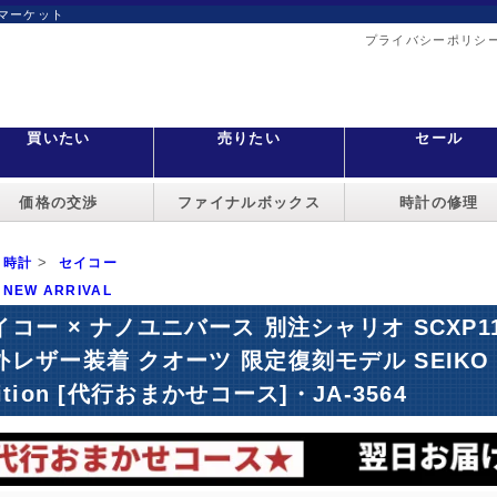
マーケット
プライバシーポリシ
買いたい
売りたい
セール
価格の交渉
ファイナルボックス
時計の修理
>
時計
セイコー
NEW ARRIVAL
イコー × ナノユニバース 別注シャリオ SCXP115
レザー装着 クオーツ 限定復刻モデル SEIKO CHARI
ition [代行おまかせコース]・JA-3564