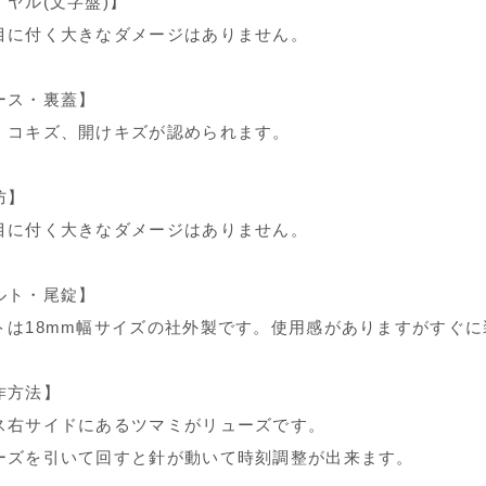
イヤル(文字盤)】
目に付く大きなダメージはありません。
ース・裏蓋】
、コキズ、開けキズが認められます。
防】
目に付く大きなダメージはありません。
ルト・尾錠】
トは18mm幅サイズの社外製です。使用感がありますがすぐ
作方法】
ス右サイドにあるツマミがリューズです。
ーズを引いて回すと針が動いて時刻調整が出来ます。