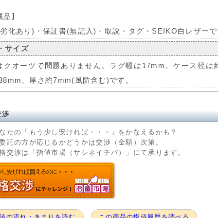
属品】
X(劣化あり)・保証書(無記入)・取説・タグ・SEIKO白レザー
・サイズ
はクオーツで問題ありません。ラグ幅は17mm。ケース径は約
38mm、厚さ約7mm(風防含む)です。
交渉
なたの「もう少し安ければ・・・」をかなえるかも？
委託の方が応じるかどうかは交渉（金額）次第。
格交渉は「指値市場（サシネイチバ）」にて承ります。
値の流れ・きまりを読む
この商品の指値履歴を調べる