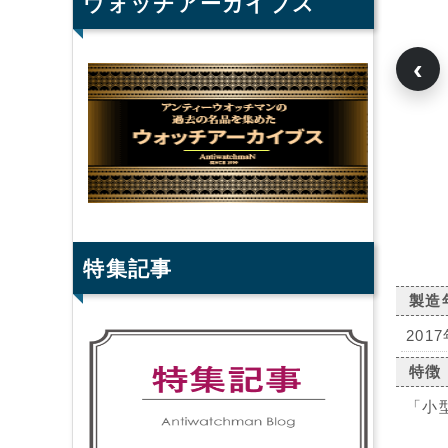
ウォッチアーカイブス
‹
特集記事
製造
2017
特徴
「小