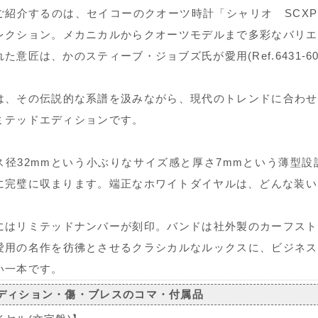
ご紹介するのは、セイコーのクオーツ時計「シャリオ SCXP1
レクション。メカニカルからクオーツモデルまで多彩なバリエ
れた意匠は、かのスティーブ・ジョブズ氏が愛用(Ref.6431-
は、その伝説的な系譜を汲みながら、現代のトレンドに合わせ
ミテッドエディションです。
ス径32mmという小ぶりなサイズ感と厚さ7mmという薄型
に完璧に収まります。端正なホワイトダイヤルは、どんな装い
にはリミテッドナンバーが刻印。バンドは社外製のカーフスト
愛用の名作を彷彿とさせるクラシカルなルックスに、ビジネス
い一本です。
ディション・傷・ブレスのコマ・付属品