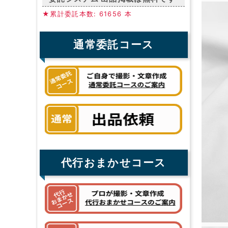
★累計委託本数: 61656 本
通常委託コース
代行おまかせコース