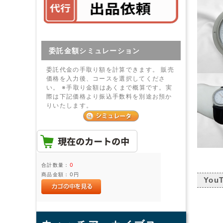
委託金額シミュレーション
委託代金の手取り額を計算できます。 販売
価格を入力後、コースを選択してくださ
い。 ※手取り金額はあくまで概算です。実
際は下記価格より振込手数料を別途お預か
りいたします。
合計数量：
0
商品金額：
0円
You