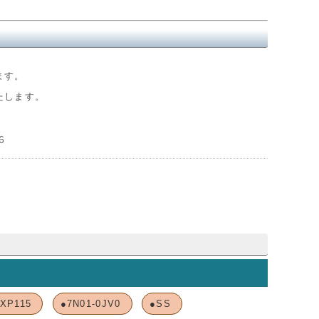
ます。
たします。
6
XP115
●7N01-0JV0
●SS