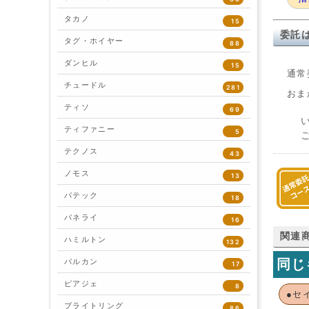
タカノ
15
委託
タグ・ホイヤー
88
ダンヒル
15
通常
チュードル
281
おま
ティソ
69
ティファニー
5
テクノス
43
ノモス
13
パテック
18
パネライ
16
関連
ハミルトン
132
同じ
バルカン
17
ピアジェ
8
●セ
ブライトリング
86