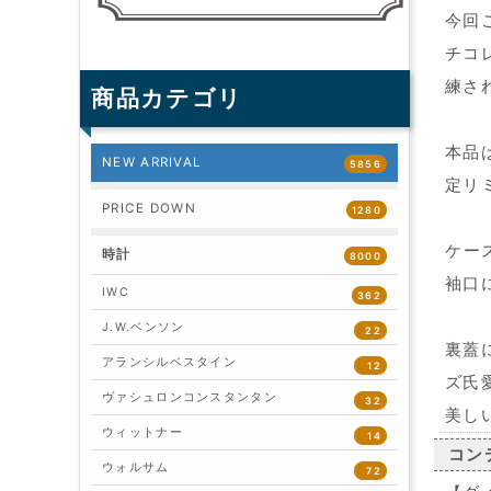
今回
チコ
練さ
商品カテゴリ
本品
NEW ARRIVAL
5856
定リ
PRICE DOWN
1280
ケー
時計
8000
袖口
IWC
362
J.W.ベンソン
22
裏蓋
アランシルベスタイン
12
ズ氏
ヴァシュロンコンスタンタン
32
美し
ウィットナー
14
コン
ウォルサム
72