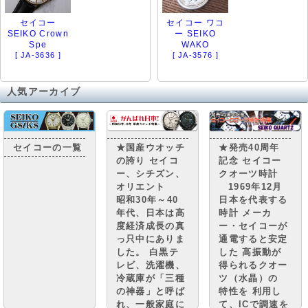
セイコー
セイコー ワコ
SEIKO Crown
ー SEIKO
Spe
WAKO
[ JA-3636 ]
[ JA-3576 ]
人気アーカイブ
セイコーの一覧
★国産ウオッチ
★発売40周年
の誇り セイコ
記念 セイコー
ー、シチズン、
クオーツ時計
オリエント
1969年12月
昭和30年～40
日本を代表する
年代、日本は高
時計 メーカ
度経済成長の真
ー・セイコーが
っ只中にありま
通電すると安定
した。 白黒テ
した 高振動が
レビ、洗濯機、
得られるクオー
冷蔵庫が「三種
ツ（水晶）の
の神器」と呼ば
特性を 利用し
れ、一般家庭に
て、ICで調速を