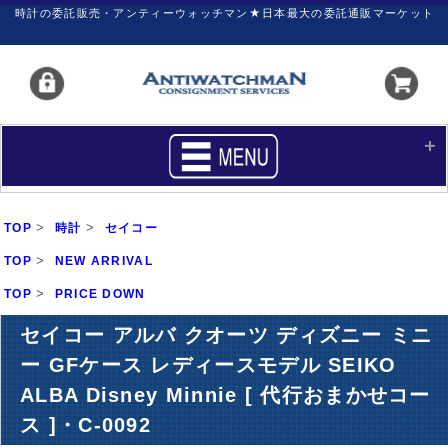
時計の委託販売・アンティーウォッチマン★日本最大の委託通販マーケット
HOME
■商品リスト
>
>
TOP
時計
セイコー
買いたい
売りたい
>
TOP
NEW ARRIVAL
>
TOP
サポート
PRICE DOWN
マイページ
セイコー アルバ クオーツ ディズニー ミニ
新着リスト
価格ダウン
ー GFケース レディースモデル SEIKO
価格の交渉
時計の修理
ALBA Disney Minnie [ 代行おまかせコー
カレンダープライス
ファイナルボックス
ス ]・C-0092