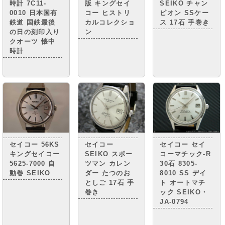
時計 7C11-
版 キングセイ
SEIKO チャン
0010 日本国有
コー ヒストリ
ピオン SSケー
鉄道 国鉄最後
カルコレクショ
ス 17石 手巻き
の日の刻印入り
ン
クオーツ 懐中
時計
セイコー 56KS
セイコー
セイコー セイ
キングセイコー
SEIKO スポー
コーマチック-R
5625-7000 自
ツマン カレン
30石 8305-
動巻 SEIKO
ダー たつのお
8010 SS デイ
としご 17石 手
ト オートマチ
巻き
ック SEIKO・
JA-0794