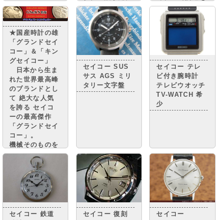
普及。 街には
行い、モーター
小さな憧れのマ
で針を動かす
イカーが走り、
機構を搭載した
★国産時計の雄
国民は豊かさの
クオーツ時計
「グランドセイ
実感と 自信を
“セイコークオ
コー」＆「キン
取り戻しつつあ
ーツアストロ
グセイコー」
りまし
ン”を 世界に先
セイコー SUS
セイコー テレ
日本から生ま
た。・・・・
駆けて発売しま
サス AGS ミリ
ビ付き腕時計
れた世界最高峰
した。
タリー文字盤
テレビウオッチ
のブランドとし
TV-WATCH 希
て 絶大な人気
少
を誇る セイコ
ーの最高傑作
「グランドセイ
コー」。
機械そのものを
グランドセイコ
ーに準じながら
精度調整を簡略
化し グランド
セイコーに次ぐ
高級腕時計とさ
れる 「キング
セイコー 鉄道
セイコー 復刻
セイコー
セイコー」。