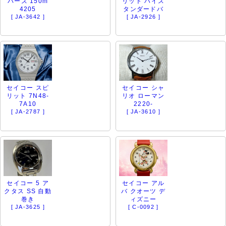
バーズ 150m
リット ハイス
4205
タンダードバ
[ JA-3642 ]
[ JA-2926 ]
セイコー スピ
セイコー シャ
リット 7N48-
リオ ローマン
7A10
2220-
[ JA-2787 ]
[ JA-3610 ]
セイコー 5 ア
セイコー アル
クタス SS 自動
バ クオーツ デ
巻き
ィズニー
[ JA-3625 ]
[ C-0092 ]