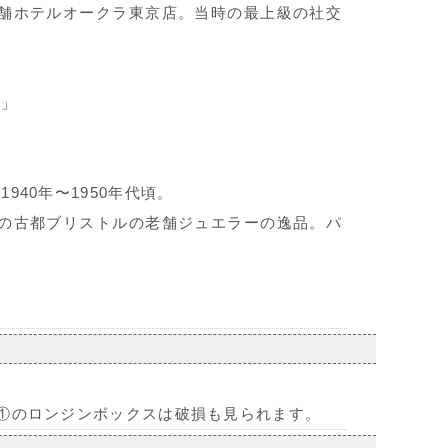
舗ホテルオークラ東京店。当時の最上級の社交
O」
:1940年〜1950年代頃。
の古都ブリストルの老舗ジュエラーの逸品。パ
。①のロンジンボックスは破損も見られます。