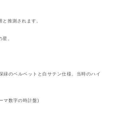
用と推測されます。
の星。
は深緑のベルベットと白サテン仕様。当時のハイ
ローマ数字の時計盤)