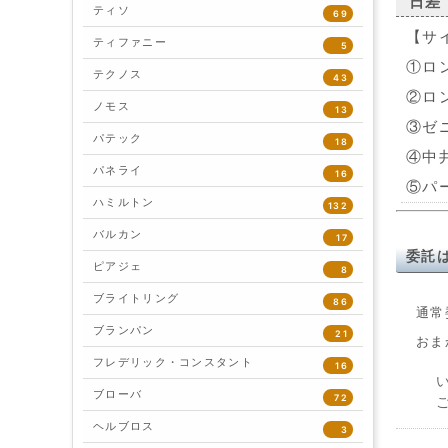
日差
ティソ
69
【サ
ティファニー
5
①ロン
テクノス
43
②ロン
ノモス
13
③ゼニ
パテック
18
④中井
パネライ
16
⑤パー
ハミルトン
132
バルカン
17
委託
ピアジェ
8
ブライトリング
86
通常
ブランパン
21
おま
フレデリック・コンスタント
16
ブローバ
72
ヘルブロス
3