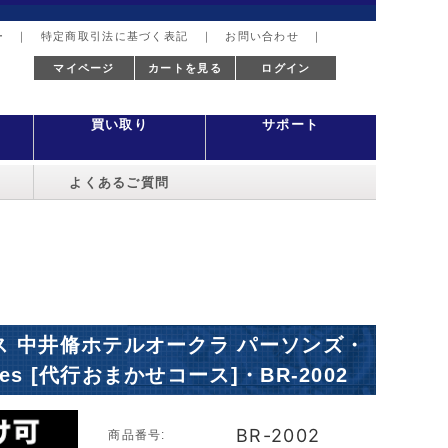
ー
｜
特定商取引法に基づく表記
｜
お問い合わせ
｜
マイページ
カートを見る
ログイン
買い取り
サポート
よくあるご質問
ニス 中井脩ホテルオークラ パーソンズ・
Boxes [代行おまかせコース]・BR-2002
BR-2002
商品番号: