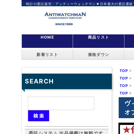
時計の委託販売・アンティーウォッチマン★日本最大の委託通販
HOME
商品リスト
新着リスト
価格ダウン
>
TOP
>
TOP
SEARCH
>
TOP
>
TOP
ヴ
オブ
委託システム 出品掲載は無料です