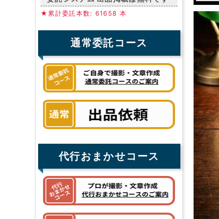
★累計委託本数: 61658 本
通常委託コース
代行おまかせコース