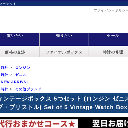
マーケット
プライバシーポリシ
買いたい
売りたい
セール
価格の交渉
ファイナルボックス
時計の修理
>
時計
ロンジン
>
時計
ゼニス
NEW ARRIVAL
>
時計
その他ブランド
ィンテージボックス 5つセット (ロンジン ゼ
・ブリストル) Set of 5 Vintage Watch 