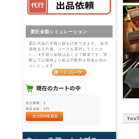
委託金額シミュレーション
委託代金の手取り額を計算できます。 販売
価格を入力後、コースを選択してくださ
い。 ※手取り金額はあくまで概算です。実
際は下記価格より振込手数料を別途お預か
りいたします。
合計数量：
0
商品金額：
0円
You