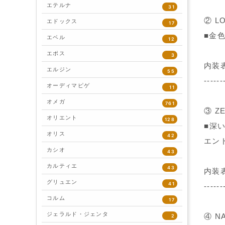
エテルナ
31
② L
エドックス
17
■金
エベル
12
エポス
3
内装
エルジン
55
------
オーディマピゲ
11
オメガ
761
③ Z
オリエント
128
■深
オリス
42
エン
カシオ
43
カルティエ
43
内装
グリュエン
41
------
コルム
17
ジェラルド・ジェンタ
④ N
2