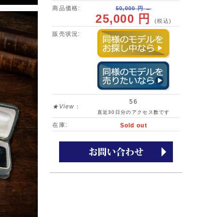
商品価格:
50,000 円 →
25,000 円
(税込)
販売状況:
56
★View
：
直近30日分のアクセス数です
在庫:
Sold out