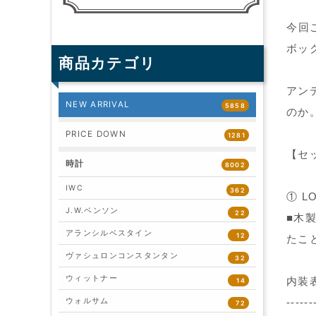
今回
ボッ
商品カテゴリ
アン
NEW ARRIVAL
5858
のか
PRICE DOWN
1281
【セ
時計
8002
IWC
362
① L
J.W.ベンソン
22
■木
アランシルベスタイン
12
たこ
ヴァシュロンコンスタンタン
32
ウィットナー
内装表記
14
ウォルサム
------
72