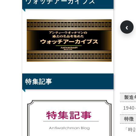
ウォッチアーカイブス
‹
特集記事
製造
194
特徴
「時