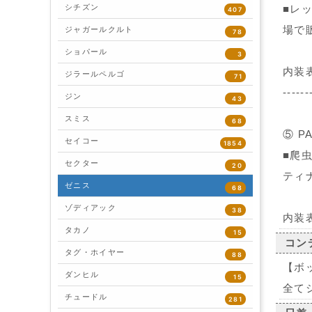
シチズン
■レ
407
場で
ジャガールクルト
78
ショパール
3
内装表
ジラールペルゴ
71
------
ジン
43
スミス
68
⑤ P
セイコー
1854
■爬
セクター
20
ティ
ゼニス
68
ゾディアック
38
内装表記
タカノ
15
コン
タグ・ホイヤー
88
【ボ
ダンヒル
15
全て
チュードル
281