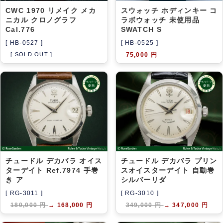
CWC 1970 リメイク メカ
スウォッチ ホディンキー コ
ニカル クロノグラフ
ラボウォッチ 未使用品
Cal.776
SWATCH S
[ HB-0527 ]
[ HB-0525 ]
[ SOLD OUT ]
75,000 円
チュードル デカバラ オイス
チュードル デカバラ プリン
ターデイト Ref.7974 手巻
スオイスターデイト 自動巻
き ア
シルバーリダ
[ RG-3011 ]
[ RG-3010 ]
180,000 円
→
168,000 円
349,000 円
→
347,000 円