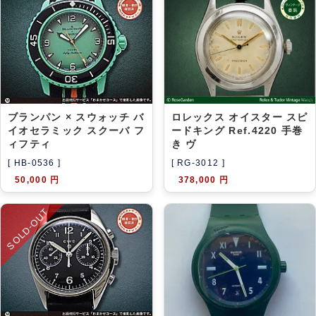
アーカイブ
ブログ・特集記事
ブランパン × スウォッチ バ
ロレックス オイスター スピ
イオセラミック スクーバ フ
ードキング Ref.4220 手巻
ィフティ
き ヴ
[ HB-0536 ]
[ RG-3012 ]
50,000 円
378,000 円
SOLD-OUT