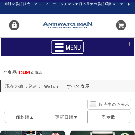
時計の委託販売・アンティーウォッチマン★日本最大の委託通販マーケット
HOME
■商品リスト
全商品
1285件
の商品
買いたい
売りたい
現在の絞り込み：
Watch
すべて表示
サポート
マイページ
新着リスト
価格ダウン
販売中のみ表示
価格の交渉
時計の修理
表示数
価格順▲
更新日順▼
カレンダープライス
ファイナルボックス
100件
40件
60件