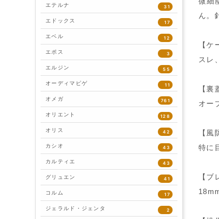
微細
エテルナ
31
ん。
エドックス
17
エベル
12
【ケ
エポス
3
スレ
エルジン
55
オーディマピゲ
11
【裏
オメガ
761
オー
オリエント
128
オリス
【風
42
カシオ
特に
43
カルティエ
43
【ブ
グリュエン
41
18
コルム
17
ジェラルド・ジェンタ
2