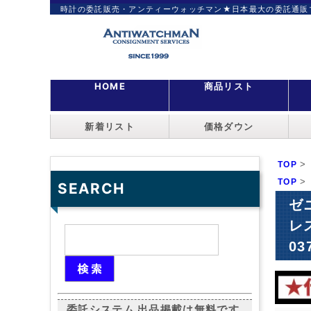
時計の委託販売・アンティーウォッチマン★日本最大の委託通販
HOME
商品リスト
新着リスト
価格ダウン
>
TOP
>
TOP
SEARCH
ゼ
レ
03
委託システム 出品掲載は無料です