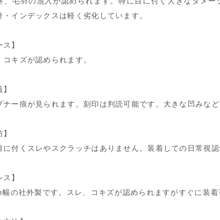
塵、毛羽の混入が認められます。特に目に付く大きなダメー
針・インデックスは軽く劣化しています。
ース】
、コキズが認められます。
蓋】
プナー痕が見られます。刻印は判読可能です。大きな凹みなど
防】
目に付くスレやスクラッチはありません。装着しての日常視認
レス】
mm幅の社外製です。スレ、コキズが認められますがすぐに装着