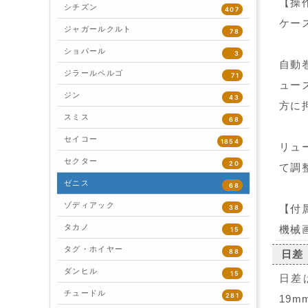
【操
シチズン
407
ケー
ジャガールクルト
78
ショパール
3
自動
ジラールペルゴ
71
ュー
ジン
43
方に
スミス
68
セイコー
1854
リュ
セクター
20
て調
ゼニス
68
ゾディアック
【付
38
タカノ
機械
15
タグ・ホイヤー
88
日差
ダンヒル
15
日差
チュードル
281
19