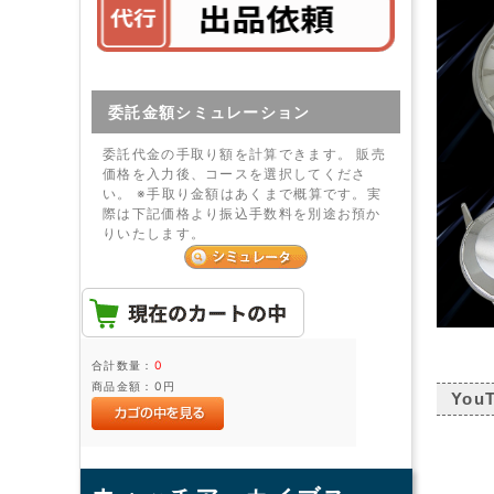
委託金額シミュレーション
委託代金の手取り額を計算できます。 販売
価格を入力後、コースを選択してくださ
い。 ※手取り金額はあくまで概算です。実
際は下記価格より振込手数料を別途お預か
りいたします。
合計数量：
0
商品金額：
0円
You