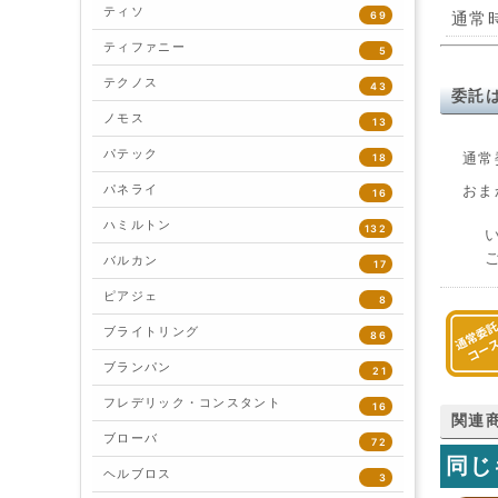
ティソ
69
通常
ティファニー
5
テクノス
43
委託
ノモス
13
パテック
通常
18
パネライ
おま
16
ハミルトン
132
バルカン
17
ピアジェ
8
ブライトリング
86
ブランパン
21
フレデリック・コンスタント
16
関連
ブローバ
72
同じ
ヘルブロス
3