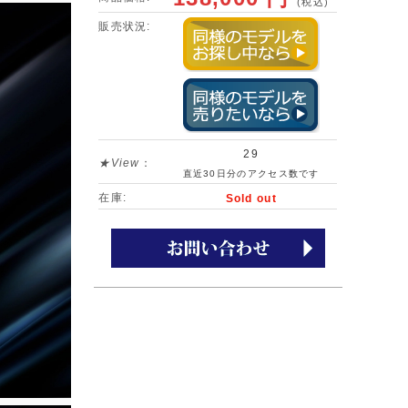
(税込)
販売状況:
29
★View
：
直近30日分のアクセス数です
在庫:
Sold out