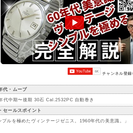
チャンネル登録
年代・ムーブ
0年代中期〜後期 30石 Cal.2532PC 自動巻き
・セールスポイント
ンプルを極めたヴィンテージゼニス。1960年代の美意識。」