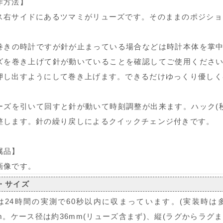
作方法】
ス右サイドにあるツマミがリューズです。そのままのポジショ
巻きの時計ですが針が止まっている場合などは時計本体を掌中
ズを巻き上げて針が動いていることを確認してご使用ください
押し出すようにして巻き上げます。できるだけゆっくり優しく
ーズを引いて回すと針が動いて時刻調整が出来ます。ハック(
整します。針の繰り戻しによるクイックチェンジ付きです。
属品】
画像です。
・サイズ
は24時間の実測で60秒以内に収まっています。(実装時は
mm。ケース径は約36mm(リューズ含まず)、縦(ラグからラグま