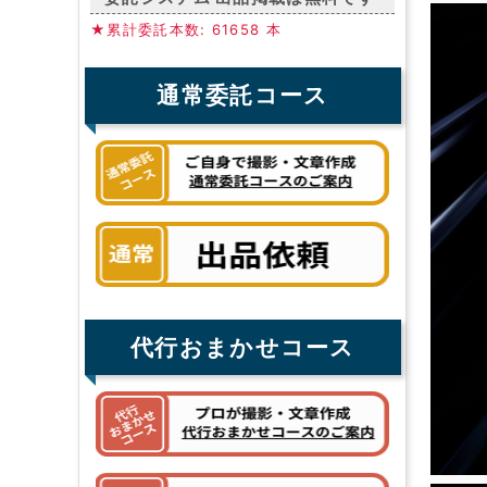
★累計委託本数: 61658 本
通常委託コース
代行おまかせコース