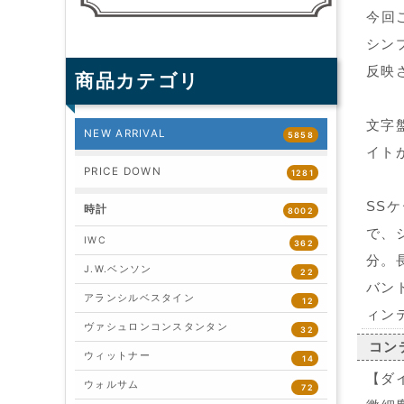
今回
シン
反映
商品カテゴリ
文字
NEW ARRIVAL
5858
イト
PRICE DOWN
1281
SS
時計
8002
で、
IWC
362
分。
J.W.ベンソン
22
バン
アランシルベスタイン
12
ィン
ヴァシュロンコンスタンタン
32
コン
ウィットナー
14
【ダ
ウォルサム
72