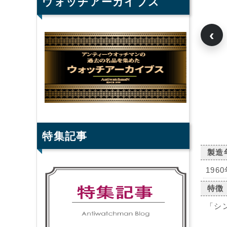
ウォッチアーカイブス
‹
特集記事
製造
196
特徴
「シ