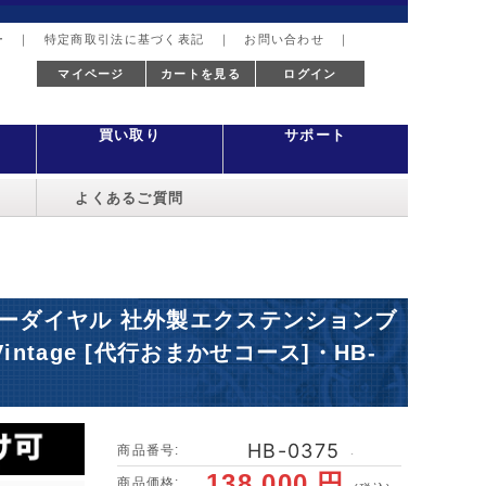
ー
｜
特定商取引法に基づく表記
｜
お問い合わせ
｜
マイページ
カートを見る
ログイン
買い取り
サポート
よくあるご質問
シルバーダイヤル 社外製エクステンションブ
ntage [代行おまかせコース]・HB-
HB-0375
商品番号:
･
138,000 円
商品価格: