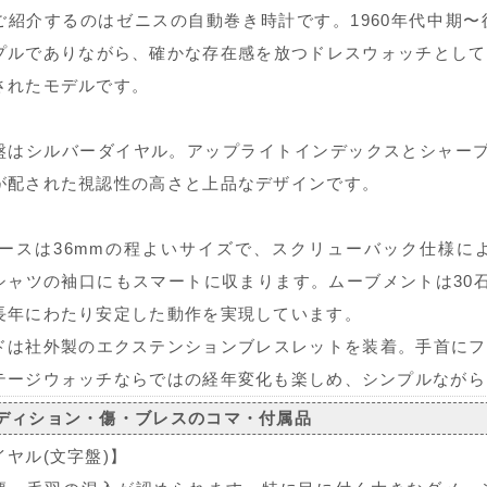
ご紹介するのはゼニスの自動巻き時計です。1960年代中期
プルでありながら、確かな存在感を放つドレスウォッチとして
されたモデルです。
盤はシルバーダイヤル。アップライトインデックスとシャープ
が配された視認性の高さと上品なデザインです。
ケースは36mmの程よいサイズで、スクリューバック仕様に
シャツの袖口にもスマートに収まります。ムーブメントは30石の
長年にわたり安定した動作を実現しています。
ドは社外製のエクステンションブレスレットを装着。手首にフ
テージウォッチならではの経年変化も楽しめ、シンプルながら
ディション・傷・ブレスのコマ・付属品
イヤル(文字盤)】