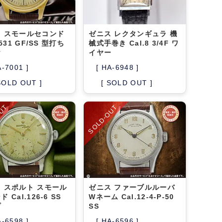
 スモールセコンド
ゼニス レクタンギュラ 機
2531 GF/SS 型打ち
械式手巻き Cal.8 3/4F ワ
ヤ
イヤー
A-7001 ]
[ HA-6948 ]
SOLD OUT ]
[ SOLD OUT ]
OUT
SOLD-OUT
 スポルト スモール
ゼニス ファーブルルーバ
 Cal.126-6 SS
Wネーム Cal.12-4-P-50
プ
SS
A-6598 ]
[ HA-6596 ]