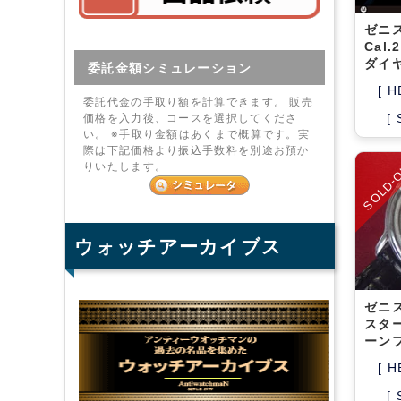
ゼニ
Cal.
ダイ
委託金額シミュレーション
[ H
委託代金の手取り額を計算できます。 販売
[
価格を入力後、コースを選択してくださ
い。 ※手取り金額はあくまで概算です。実
際は下記価格より振込手数料を別途お預か
SOLD-
りいたします。
ウォッチアーカイブス
ゼニス
スター
ーン
[ H
[