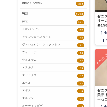
PRICE DOWN
1281
時計
8002
ゼニ
リー
IWC
362
界15
J.W.ベンソン
22
[ H
アランシルベスタイン
12
[
ヴァシュロンコンスタンタン
32
SOLD-
ウィットナー
14
ウォルサム
72
エテルナ
31
エドックス
17
エベル
12
ゼニス
エポス
3
美品
エルジン
55
ーセ
オーディマピゲ
[ H
11