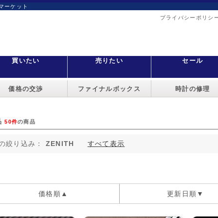
マーケット
プライバシーポリシ
買いたい
売りたい
セール
価格の交渉
ファイナルボックス
時計の修理
品
50件
の商品
の絞り込み：
ZENITH
すべて表示
価格順▲
更新日順▼