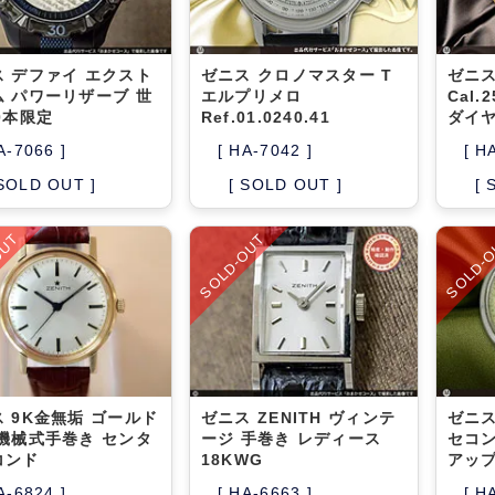
ス デファイ エクスト
ゼニス クロノマスター T
ゼニス
ム パワーリザーブ 世
エルプリメロ
Cal.
0本限定
Ref.01.0240.41
ダイ
A-7066 ]
[ HA-7042 ]
[ H
 SOLD OUT ]
[ SOLD OUT ]
[ 
OUT
SOLD-OUT
SOLD-
 9K金無垢 ゴールド
ゼニス ZENITH ヴィンテ
ゼニス
 機械式手巻き センタ
ージ 手巻き レディース
セコンド
コンド
18KWG
アッ
A-6824 ]
[ HA-6663 ]
[ H