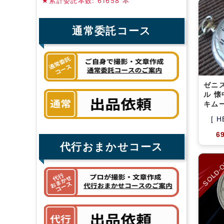
★累計委託本数: 61658 本
通常委託コース
ゼニス
ル 懐
キム
[ H
6
代行おまかせコース
SOLD-