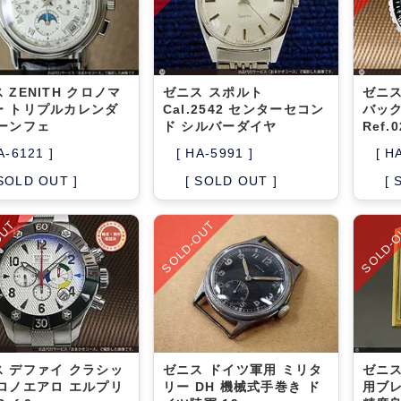
 ZENITH クロノマ
ゼニス スポルト
ゼニス
ー トリプルカレンダ
Cal.2542 センターセコン
バック
ムーンフェ
ド シルバーダイヤ
Ref.0
A-6121 ]
[ HA-5991 ]
[ H
 SOLD OUT ]
[ SOLD OUT ]
[ 
OUT
SOLD-OUT
SOLD-
ス デファイ クラシッ
ゼニス ドイツ軍用 ミリタ
ゼニス
クロノエアロ エルプリ
リー DH 機械式手巻き ド
用ブレ