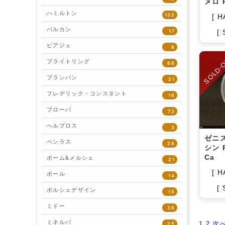
メロ R
ハミルトン
132
[ H
バルカン
17
[
ピアジェ
8
SOLD-
ブライトリング
86
ブランパン
21
フレデリック・コンスタント
16
ブローバ
72
ヘルブロス
3
ゼニ
ベンラス
28
シン R
Ca
ボーム&メルシェ
21
[ H
ボール
14
[
ポルシェデザイン
15
ミドー
36
ミネルバ
1
2
次へ
25