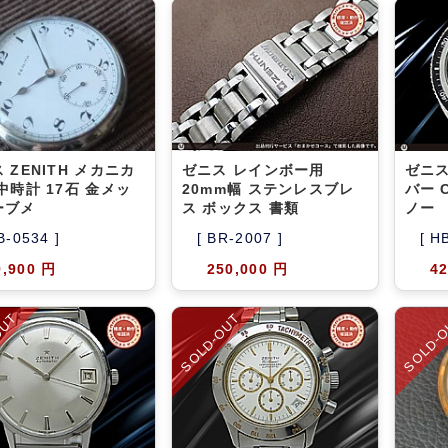
 ZENITH メカニカ
ゼニス レインボー用
ゼニス
中時計 17石 金メッ
20mm幅 ステンレスブレ
バー C
ーブメ
ス ボックス 書類
ノー
B-0534 ]
[ BR-2007 ]
[ H
9,900 円
250,000 円
42
OUT
SOLD-OUT
SOLD-