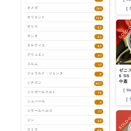
オメガ
[
761
オリエント
128
SOLD-
オリス
42
カシオ
43
カルティエ
43
グリュエン
41
コルム
17
ゼニス
ジェラルド・ジェンタ
2
6 S
中蓋
シチズン
407
[ H
ジャガールクルト
78
[
ショパール
3
ジラールペルゴ
71
SOLD-
ジン
43
スミス
68