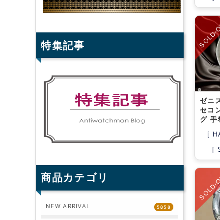
SOLD-
特集記事
ゼニス
セコン
グ 手
[ H
[
SOLD-
商品カテゴリ
NEW ARRIVAL
5858