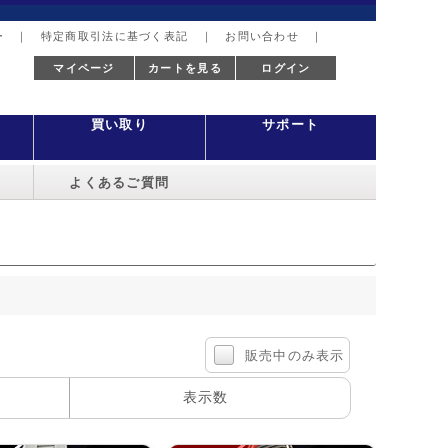
ー
｜
特定商取引法に基づく表記
｜
お問い合わせ
｜
マイページ
カートを見る
ログイン
買い取り
サポート
よくあるご質問
販売中のみ表示
表示数
100件
40件
60件