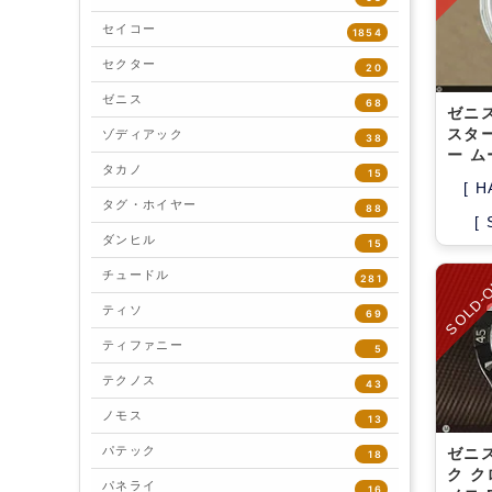
セイコー
1854
セクター
20
ゼニス
68
ゼニス
スタ
ゾディアック
38
ー 
タカノ
15
[ H
タグ・ホイヤー
88
[
ダンヒル
15
SOLD-
チュードル
281
ティソ
69
ティファニー
5
テクノス
43
ノモス
13
パテック
ゼニ
18
ク 
パネライ
16