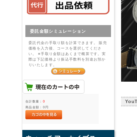
委託金額シミュレーション
委託代金の手取り額を計算できます。 販売
価格を入力後、コースを選択してくださ
い。 ※手取り金額はあくまで概算です。実
際は下記価格より振込手数料を別途お預か
りいたします。
You
合計数量：
0
商品金額：
0円