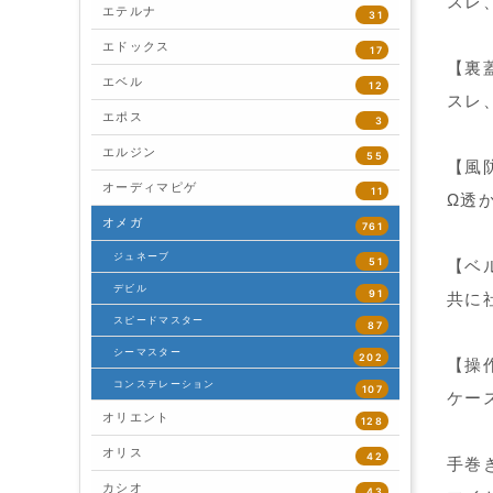
スレ
エテルナ
31
エドックス
17
【裏
エベル
12
スレ
エポス
3
エルジン
55
【風
オーディマピゲ
11
Ω透
オメガ
761
ジュネーブ
51
【ベ
デビル
91
共に
スピードマスター
87
シーマスター
202
【操
コンステレーション
107
ケー
オリエント
128
オリス
42
手巻
カシオ
43