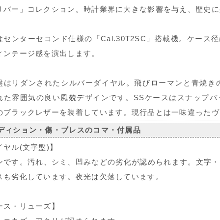
リバー」コレクション。時計業界に大きな影響を与え、歴史に
はセンターセコンド仕様の「Cal.30T2SC」搭載機。ケー
ィンテージ感を演出します。
盤はリダンされたシルバーダイヤル。飛びローマンと青焼きの
れた雰囲気の良い風貌デザインです。SSケースはスナップバ
のブラックレザーを装着しています。現行品とは一味違ったヴ
ディション・傷・ブレスのコマ・付属品
イヤル(文字盤)】
ンです。汚れ、シミ、凹みなどの劣化が認められます。文字・
スも劣化しています。夜光は欠落しています。
ース・リューズ】