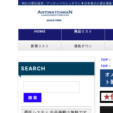
時計の委託販売・アンティーウォッチマン★日本最大の委託通販
HOME
商品リスト
新着リスト
価格ダウン
>
TOP
>
TOP
SEARCH
オ
ト
委託システム 出品掲載は無料です