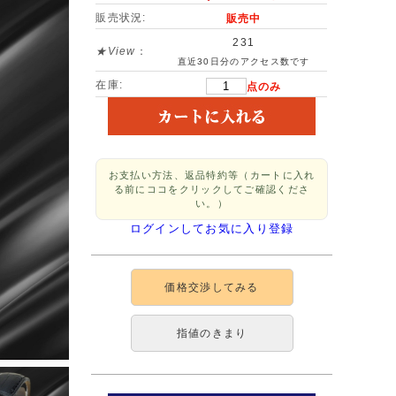
販売状況:
販売中
231
★View
：
直近30日分のアクセス数です
在庫:
点のみ
お支払い方法、返品特約等（カートに入れ
る前にココをクリックしてご確認くださ
い。）
ログインしてお気に入り登録
価格交渉してみる
指値のきまり