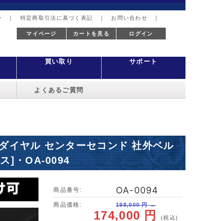
ー
｜
特定商取引法に基づく表記
｜
お問い合わせ
｜
マイページ
カートを見る
ログイン
買い取り
サポート
よくあるご質問
リダンダイヤル センターセコンド 社外ベル
]・OA-0094
OA-0094
商品番号:
商品価格:
198,000 円 →
174,000 円
(税込)