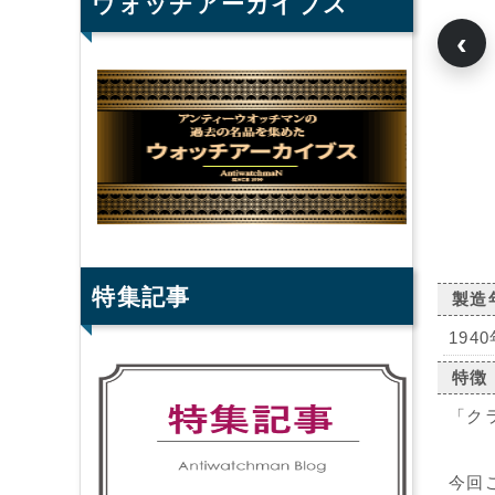
ウォッチアーカイブス
‹
特集記事
製造
194
特徴
「ク
今回