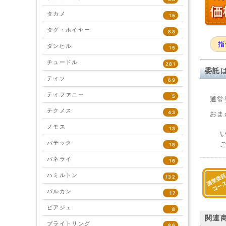
タカノ
15
タグ・ホイヤー
88
指
ダンヒル
15
チュードル
281
委託
ティソ
69
ティファニー
5
通常
テクノス
43
おま
ノモス
13
パテック
18
パネライ
16
ハミルトン
132
バルカン
17
ピアジェ
8
関連
ブライトリング
86