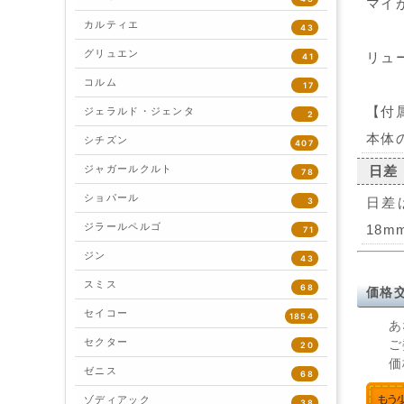
マイ
カルティエ
43
グリュエン
リュ
41
コルム
17
【付
ジェラルド・ジェンタ
2
本体
シチズン
407
ジャガールクルト
日差
78
ショパール
日差
3
ジラールペルゴ
18m
71
ジン
43
スミス
68
価格
セイコー
1854
あ
セクター
ご
20
価
ゼニス
68
ゾディアック
38