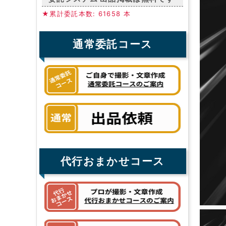
★累計委託本数: 61658 本
通常委託コース
代行おまかせコース