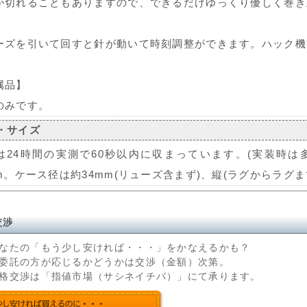
が切れることもありますので、できるだけゆっくり優しく巻き
ーズを引いて回すと針が動いて時刻調整ができます。ハック機
属品】
のみです。
・サイズ
は24時間の実測で60秒以内に収まっています。(実装時は
m。ケース径は約34mm(リューズ含まず)、縦(ラグからラグまで
交渉
なたの「もう少し安ければ・・・」をかなえるかも？
委託の方が応じるかどうかは交渉（金額）次第。
格交渉は「指値市場（サシネイチバ）」にて承ります。