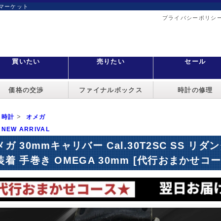
マーケット
プライバシーポリシ
買いたい
売りたい
セール
価格の交渉
ファイナルボックス
時計の修理
>
時計
オメガ
NEW ARRIVAL
メガ 30mmキャリバー Cal.30T2SC SS 
装着 手巻き OMEGA 30mm [代行おまかせコース