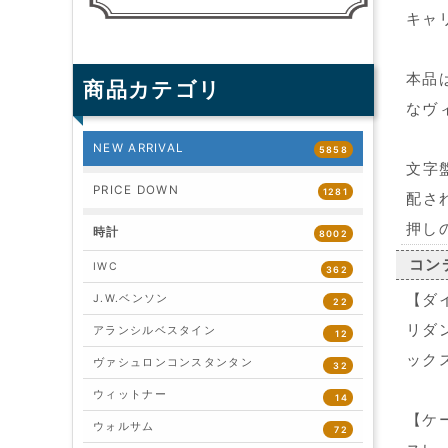
キャ
本品
商品カテゴリ
なヴ
NEW ARRIVAL
5858
文字
PRICE DOWN
1281
配さ
押し
時計
8002
コン
IWC
362
【ダ
J.W.ベンソン
22
リダ
アランシルベスタイン
12
ック
ヴァシュロンコンスタンタン
32
ウィットナー
14
【ケ
ウォルサム
72