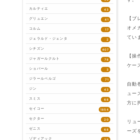
カルティエ
43
【ブ
グリュエン
41
オメ
コルム
17
てい
ジェラルド・ジェンタ
2
シチズン
407
【操
ジャガールクルト
78
ケー
ショパール
3
ジラールペルゴ
71
自動
ジン
43
ュー
スミス
68
方に
セイコー
1854
セクター
20
リュ
ゼニス
68
ーズ
ゾディアック
38