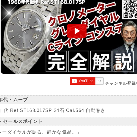
チャンネル登録
年代・ムーブ
年代 Ref.ST168.017SP 24石 Cal.564 自動巻き
・セールスポイント
レーダイヤルが語る、静かな気品。」