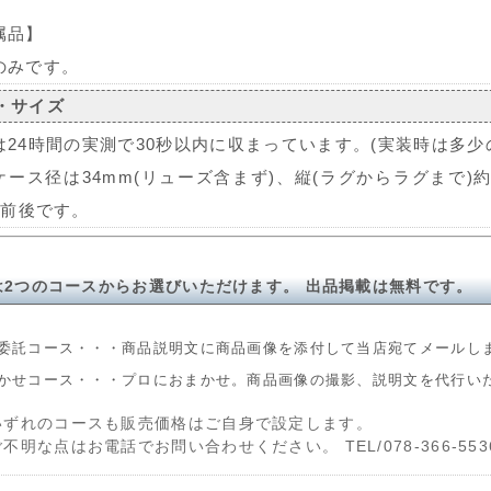
属品】
のみです。
・サイズ
は24時間の実測で30秒以内に収まっています。(実装時は多少
ケース径は34mm(リューズ含まず)、縦(ラグからラグまで)約
m前後です。
は2つのコースからお選びいただけます。 出品掲載は無料です。
委託コース・・・商品説明文に商品画像を添付して当店宛てメールし
かせコース・・・プロにおまかせ。商品画像の撮影、説明文を代行い
いずれのコースも販売価格はご自身で設定します。
ご不明な点はお電話でお問い合わせください。 TEL/078-366-553