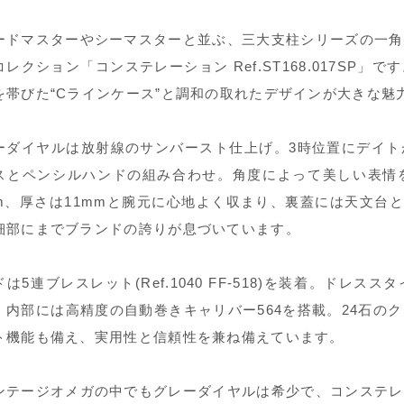
ードマスターやシーマスターと並ぶ、三大支柱シリーズの一角
コレクション「コンステレーション Ref.ST168.017SP
を帯びた“Cラインケース”と調和の取れたデザインが大きな魅
ーダイヤルは放射線のサンバースト仕上げ。3時位置にデイト
スとペンシルハンドの組み合わせ。角度によって美しい表情
mm、厚さは11mmと腕元に心地よく収まり、裏蓋には天文台
細部にまでブランドの誇りが息づいています。
ドは5連ブレスレット(Ref.1040 FF-518)を装着。ド
。内部には高精度の自動巻きキャリバー564を搭載。24石の
ト機能も備え、実用性と信頼性を兼ね備えています。
ンテージオメガの中でもグレーダイヤルは希少で、コンステレ