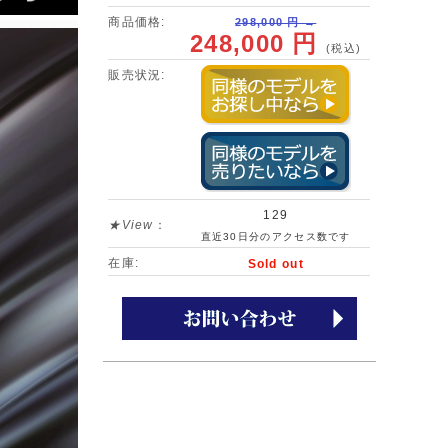
商品価格:
298,000 円 →
248,000 円
(税込)
販売状況:
129
★View
：
直近30日分のアクセス数です
在庫:
Sold out