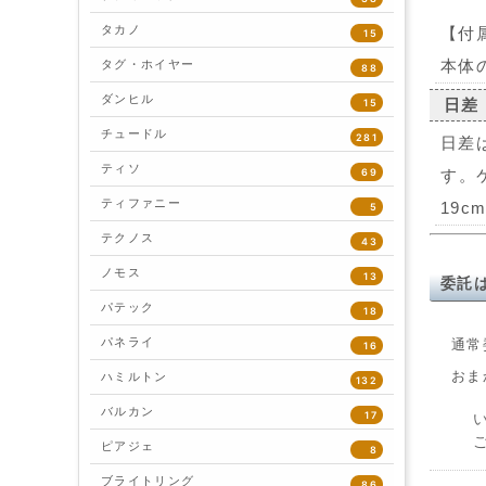
タカノ
【付
15
本体
タグ・ホイヤー
88
ダンヒル
日差
15
チュードル
281
日差
ティソ
69
す。
ティファニー
19c
5
テクノス
43
ノモス
13
委託
パテック
18
パネライ
通常
16
おま
ハミルトン
132
バルカン
17
ピアジェ
8
ブライトリング
86