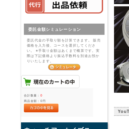
委託金額シミュレーション
委託代金の手取り額を計算できます。 販売
価格を入力後、コースを選択してくださ
い。 ※手取り金額はあくまで概算です。実
際は下記価格より振込手数料を別途お預か
りいたします。
合計数量：
0
商品金額：
0円
You