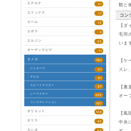
エテルナ
観と
31
エドックス
17
コン
エベル
12
【ダ
エポス
3
毛羽
エルジン
55
いま
オーディマピゲ
11
オメガ
【ケ
761
ジュネーブ
スレ
51
デビル
91
スピードマスター
【裏
87
シーマスター
オー
202
コンステレーション
107
オリエント
128
【風
オリス
中央
42
カシオ
す。
43