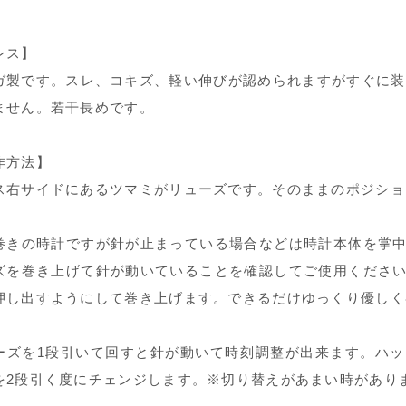
レス】
ガ製です。スレ、コキズ、軽い伸びが認められますがすぐに装
ません。若干長めです。
作方法】
ス右サイドにあるツマミがリューズです。そのままのポジショ
巻きの時計ですが針が止まっている場合などは時計本体を掌中
ズを巻き上げて針が動いていることを確認してご使用ください
押し出すようにして巻き上げます。できるだけゆっくり優しく
ーズを1段引いて回すと針が動いて時刻調整が出来ます。ハッ
を2段引く度にチェンジします。※切り替えがあまい時があり