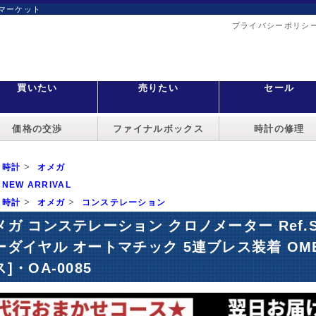
マーケット
プライバシーポリシ
買いたい
売りたい
セール
価格の交渉
ファイナルボックス
時計の修理
>
時計
オメガ
NEW ARRIVAL
>
>
時計
オメガ
コンステレーション
ガ コンステレーション クロノメーター Ref.ST168
ーダイヤル オートマチック 5連ブレス装着 OMEGA 
]・OA-0085