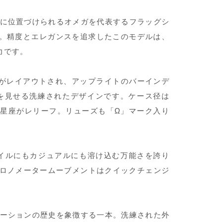
に位置づけられるオメガを代表するフラッグシ
」です。精度とエレガンスを追求したこのモデルは、
力です。
がレイアウトされ、アップライトのバーインデ
を見せる洗練されたデザインです。ケース径は
と星座がレリーフ。リューズも「Ω」マーク入り
レススタイルにもカジュアルにも溶け込む万能さを誇り
クロノメータームーブメントはクイックチェンジ
ーションの歴史を象徴する一本。洗練された外