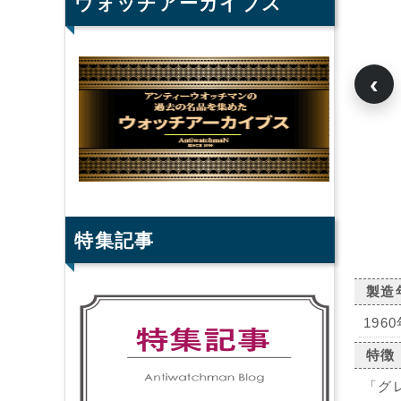
ウォッチアーカイブス
‹
特集記事
製造
1960
特徴
「グ