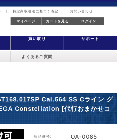
ー
｜
特定商取引法に基づく表記
｜
お問い合わせ
｜
マイページ
カートを見る
ログイン
買い取り
サポート
よくあるご質問
.017SP Cal.564 SS Cライン グ
Constellation [代行おまかせコ
OA-0085
商品番号:
･