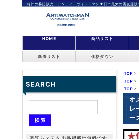
時計の委託販売・アンティーウォッチマン★日本最大の委託通販
HOME
商品リスト
新着リスト
価格ダウン
>
TOP
>
TOP
SEARCH
>
TOP
オメ
レ
ース
委託システム 出品掲載は無料です