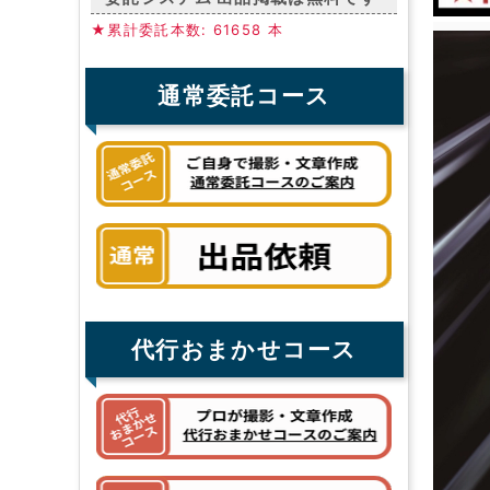
★累計委託本数: 61658 本
通常委託コース
代行おまかせコース