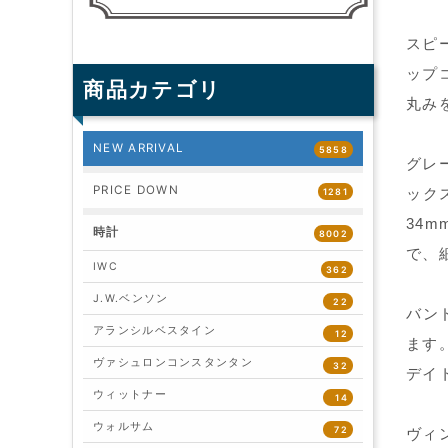
スピ
ップ
商品カテゴリ
丸み
NEW ARRIVAL
5858
グレ
PRICE DOWN
ック
1281
34
時計
8002
で、
IWC
362
J.W.ベンソン
22
バン
アランシルベスタイン
12
ます
ヴァシュロンコンスタンタン
32
デイ
ウィットナー
14
ウォルサム
72
ヴィ