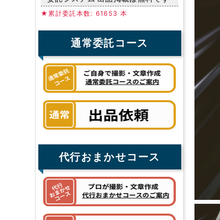
★累計委託本数: 61653 本
通常委託コース
代行おまかせコース