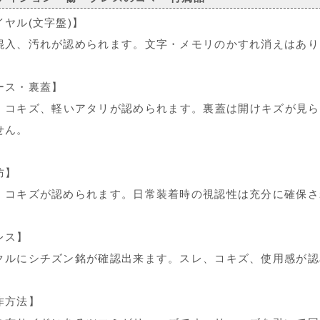
イヤル(文字盤)】
混入、汚れが認められます。文字・メモリのかすれ消えはあり
ース・裏蓋】
、コキズ、軽いアタリが認められます。裏蓋は開けキズが見ら
せん。
防】
、コキズが認められます。日常装着時の視認性は充分に確保さ
レス】
クルにシチズン銘が確認出来ます。スレ、コキズ、使用感が認
作方法】