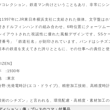
ツコレクション。鉄道マン向けということもあり、非常にシン
は1997年にJR東日本横浜支社に支給された個体。文字盤は
付きドルフィンハンドの組み合わせ。6時位置にクォーツムー
レイアウトされた視認性に優れた風貌デザインです。SSケー
理番号」「鉄道社名」が刻印されています。バンドはシチズ
日本の鉄道を支えてきた誇りとともに、その仕事への責任と使
TIZEN】
 :1930年
地 :東京
分野:光発電時計(エコ・ドライブ)、精密加工技術、高精度時
技術のシチズン」と言われる、環境配慮・高精度・素材加工の
ディション・傷・ブレスのコマ・付属品