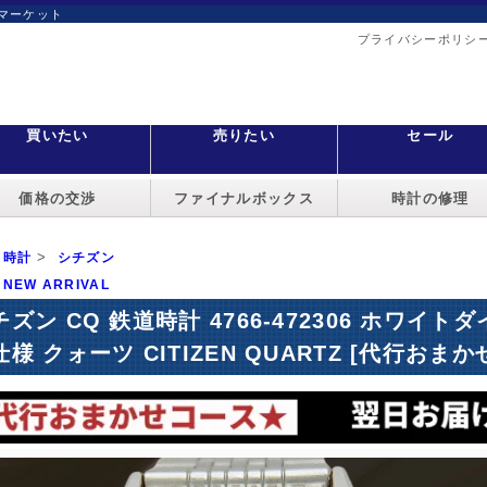
マーケット
プライバシーポリシ
買いたい
売りたい
セール
価格の交渉
ファイナルボックス
時計の修理
>
時計
シチズン
NEW ARRIVAL
チズン CQ 鉄道時計 4766-472306 ホワイ
様 クォーツ CITIZEN QUARTZ [代行おまか