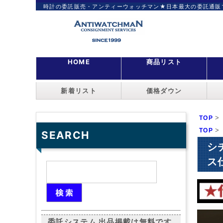
時計の委託販売・アンティーウォッチマン★日本最大の委託通販
HOME
商品リスト
新着リスト
価格ダウン
>
TOP
>
TOP
SEARCH
シ
ス仕
委託システム 出品掲載は無料です