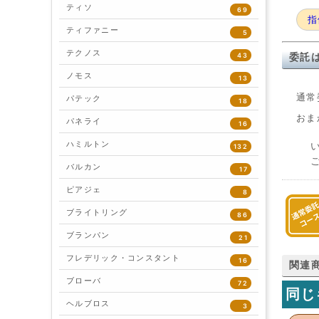
ティソ
69
指
ティファニー
5
テクノス
43
委託
ノモス
13
通常
パテック
18
おま
パネライ
16
ハミルトン
132
バルカン
17
ピアジェ
8
ブライトリング
86
ブランパン
21
フレデリック・コンスタント
16
関連
ブローバ
72
同じ
ヘルブロス
3