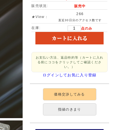
販売状況:
販売中
266
★View
：
直近30日分のアクセス数です
在庫:
点のみ
お支払い方法、返品特約等（カートに入れ
る前にココをクリックしてご確認くださ
い。）
ログインしてお気に入り登録
価格交渉してみる
指値のきまり