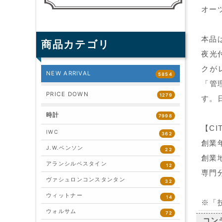
オー
本品
商品カテゴリ
夜光
クが
NEW ARRIVAL
5854
「管
PRICE DOWN
1279
す。
時計
7998
【CI
IWC
362
創業年
J.W.ベンソン
22
創業
アランシルベスタイン
12
専門
ヴァシュロンコンスタンタン
32
ウィットナー
14
※「
ウォルサム
72
コン