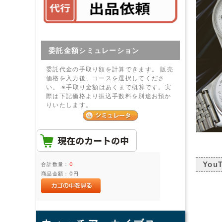
委託金額シミュレーション
委託代金の手取り額を計算できます。 販売
価格を入力後、コースを選択してくださ
い。 ※手取り金額はあくまで概算です。実
際は下記価格より振込手数料を別途お預か
りいたします。
You
合計数量：
0
商品金額：
0円