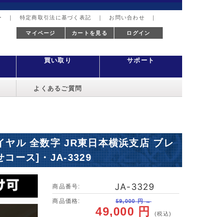
ー
｜
特定商取引法に基づく表記
｜
お問い合わせ
｜
マイページ
カートを見る
ログイン
買い取り
サポート
よくあるご質問
トダイヤル 全数字 JR東日本横浜支店 ブレ
せコース]・JA-3329
JA-3329
商品番号:
商品価格:
59,000 円 →
49,000 円
(税込)