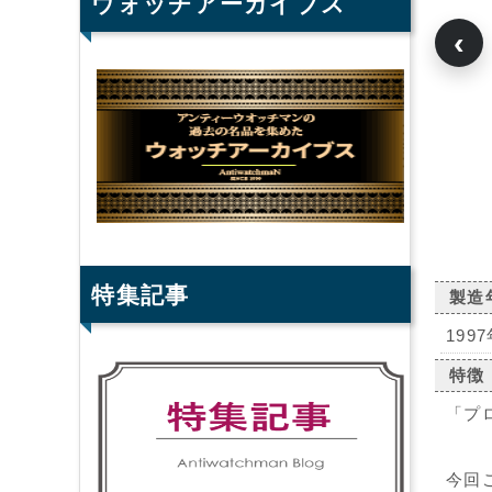
ウォッチアーカイブス
‹
特集記事
製造
199
特徴
「プ
今回