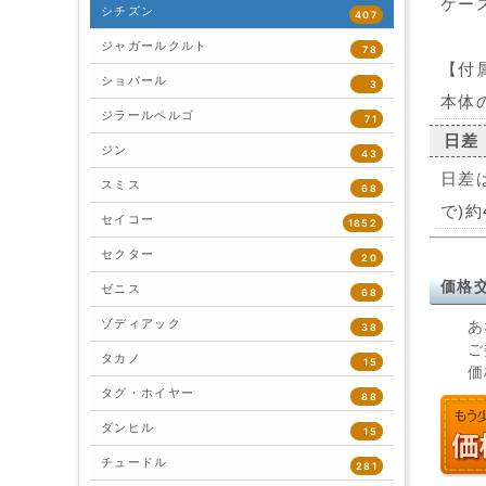
ケー
シチズン
407
ジャガールクルト
78
【付
ショパール
3
本体
ジラールペルゴ
71
日差
ジン
43
日差
スミス
68
で)約
セイコー
1852
セクター
20
価格
ゼニス
68
ゾディアック
あ
38
ご
タカノ
15
価
タグ・ホイヤー
88
ダンヒル
15
チュードル
281