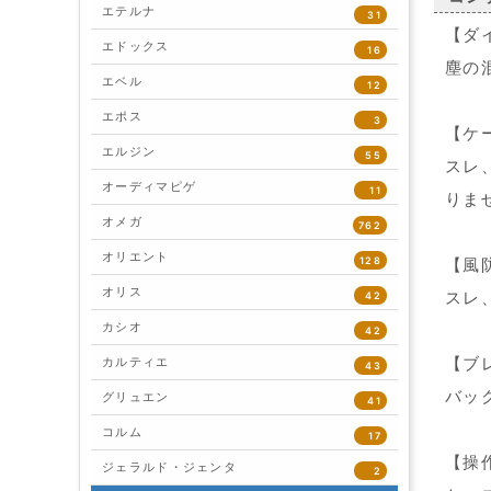
エテルナ
31
【ダ
エドックス
16
塵の
エベル
12
エポス
3
【ケ
エルジン
55
スレ
オーディマピゲ
11
りま
オメガ
762
オリエント
128
【風
オリス
スレ
42
カシオ
42
【ブ
カルティエ
43
バッ
グリュエン
41
コルム
17
【操
ジェラルド・ジェンタ
2