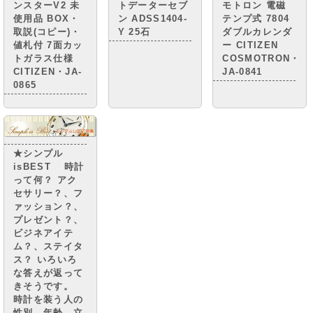
ンスターV2 未
トデーターセブ
モトロン 電磁
使用品 BOX・
ン ADSS1404-
テンプ式 7804
取説(コピー)・
Y 25石
ダブルカレンダ
値札付 7面カッ
ー CITIZEN
トガラス仕様
COSMOTRON・
CITIZEN・JA-
JA-0841
0865
★シンプル
isBEST 時計
って何？ アク
セサリー？、フ
ァッション？、
プレゼント？、
ビジネアイテ
ム？、ステイタ
ス？ いろいろ
な答えが返って
きそうです。
時計を装う人の
性別、年齢、立