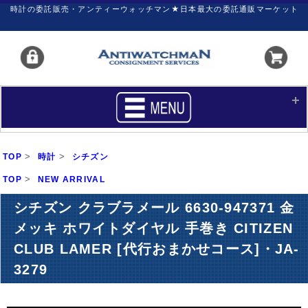
時計の委託販売・アンティーウォッチマン★日本最大の委託通販マーケット
HOME
■商品リスト
>
>
TOP
時計
シチズン
買いたい
売りたい
>
TOP
NEW ARRIVAL
サポート
マイページ
シチズン クラブラメール 6630-947371 金
メッキ ホワイトダイヤル 手巻き CITIZEN
新着リスト
価格ダウン
CLUB LAMER [代行おまかせコース]・JA-
価格の交渉
時計の修理
3279
カレンダープライス
ファイナルボックス