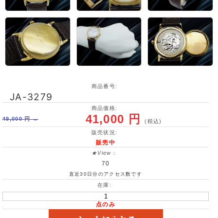
商品番号:
JA-3279
商品価格:
41,000 円
49,000 円 →
(税込)
販売状況:
販売中
★View
：
70
直近30日分のアクセス数です
在庫:
点のみ