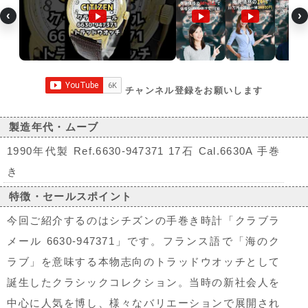
‹
›
チャンネル登録をお願いします
製造年代・ムーブ
1990年代製 Ref.6630-947371 17石 Cal.6630A 手巻
き
特徴・セールスポイント
今回ご紹介するのはシチズンの手巻き時計「クラブラ
メール 6630-947371」です。フランス語で「海のク
ラブ」を意味する本物志向のトラッドウオッチとして
誕生したクラシックコレクション。当時の新社会人を
中心に人気を博し、様々なバリエーションで展開され