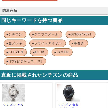
関連商品
同じキーワードを持つ商品
●シチズン
●クラブラメール
●6630-947371
●金メッキ
●ホワイトダイヤル
●手巻き
●CITIZEN
●CLUB
●LAMER
●[代行おまかせコース]
直近に掲載されたシチズンの商品
シチズン アム
シチズン 薄型