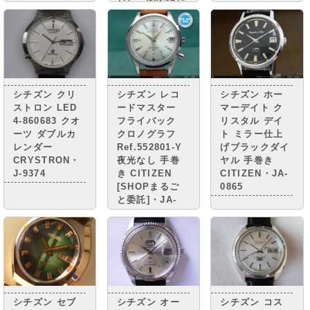
普及。 街には
小さな憧れのマ
イカーが走り、
国民は豊かさの
実感と 自信を
取り戻しつつあ
りまし
シチズン クリ
シチズン レコ
シチズン ホー
た。・・・・
ストロン LED
ードマスター
マーデイト ク
4-860683 クオ
フライバック
リスタル デイ
ーツ ダブルカ
クロノグラフ
ト ミラー仕上
レンダー
Ref.552801-Y
げブラックダイ
CRYSTRON・
夜光なし 手巻
ヤル 手巻き
J-9374
き CITIZEN
CITIZEN・JA-
[SHOPまるご
0865
と委託]・JA-
0967
シチズン セブ
シチズン オー
シチズン コス