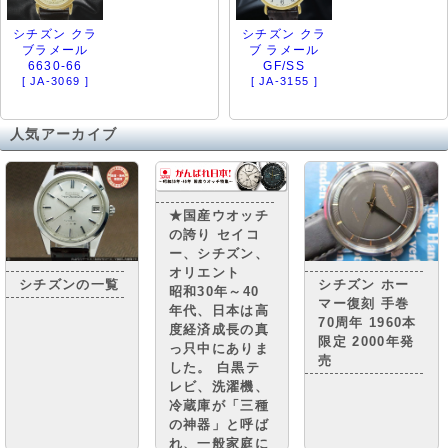
シチズン クラ
シチズン クラ
ブラメール
ブ ラメール
6630-66
GF/SS
[ JA-3069 ]
[ JA-3155 ]
人気アーカイブ
★国産ウオッチ
の誇り セイコ
ー、シチズン、
オリエント
シチズンの一覧
シチズン ホー
昭和30年～40
マー復刻 手巻
年代、日本は高
70周年 1960本
度経済成長の真
限定 2000年発
っ只中にありま
売
した。 白黒テ
レビ、洗濯機、
冷蔵庫が「三種
の神器」と呼ば
れ、一般家庭に