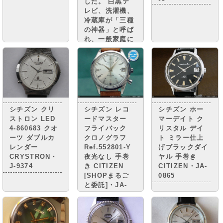
した。 白黒テ
レビ、洗濯機、
冷蔵庫が「三種
の神器」と呼ば
れ、一般家庭に
普及。 街には
小さな憧れのマ
イカーが走り、
国民は豊かさの
実感と 自信を
取り戻しつつあ
りまし
シチズン クリ
シチズン レコ
シチズン ホー
た。・・・・
ストロン LED
ードマスター
マーデイト ク
4-860683 クオ
フライバック
リスタル デイ
ーツ ダブルカ
クロノグラフ
ト ミラー仕上
レンダー
Ref.552801-Y
げブラックダイ
CRYSTRON・
夜光なし 手巻
ヤル 手巻き
J-9374
き CITIZEN
CITIZEN・JA-
[SHOPまるご
0865
と委託]・JA-
0967