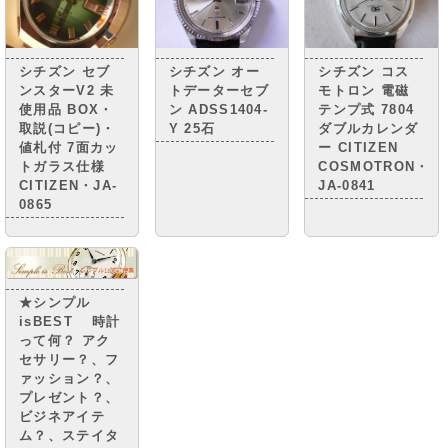
シチズン セブ
シチズン オー
シチズン コス
ンスターV2 未
トデーターセブ
モトロン 電磁
使用品 BOX・
ン ADSS1404-
テンプ式 7804
取説(コピー)・
Y 25石
ダブルカレンダ
値札付 7面カッ
ー CITIZEN
トガラス仕様
COSMOTRON・
CITIZEN・JA-
JA-0841
0865
★シンプル
isBEST 時計
って何？ アク
セサリー？、フ
ァッション？、
プレゼント？、
ビジネアイテ
ム？、ステイタ