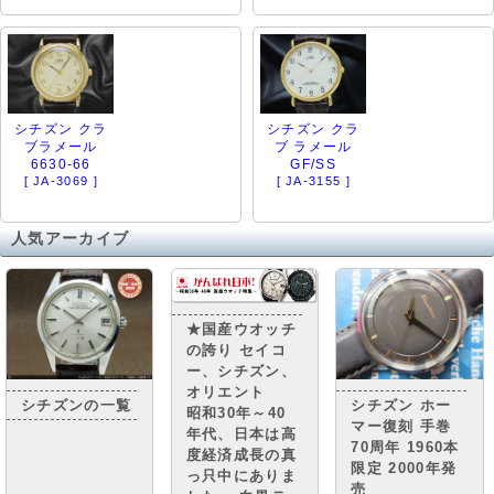
シチズン クラ
シチズン クラ
ブラメール
ブ ラメール
6630-66
GF/SS
[ JA-3069 ]
[ JA-3155 ]
人気アーカイブ
★国産ウオッチ
の誇り セイコ
ー、シチズン、
オリエント
シチズンの一覧
シチズン ホー
昭和30年～40
マー復刻 手巻
年代、日本は高
70周年 1960本
度経済成長の真
限定 2000年発
っ只中にありま
売