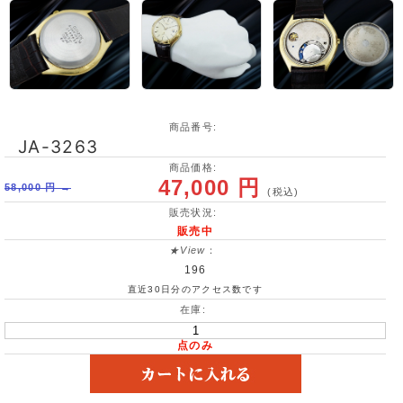
商品番号:
JA-3263
商品価格:
47,000 円
58,000 円 →
(税込)
販売状況:
販売中
★View
：
196
直近30日分のアクセス数です
在庫:
点のみ