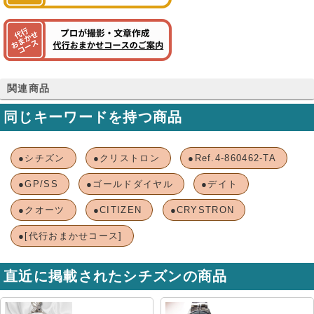
関連商品
同じキーワードを持つ商品
●シチズン
●クリストロン
●Ref.4-860462-TA
●GP/SS
●ゴールドダイヤル
●デイト
●クオーツ
●CITIZEN
●CRYSTRON
●[代行おまかせコース]
直近に掲載されたシチズンの商品