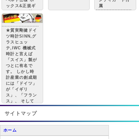
ックス&正規ギ
属
ャランティ付き
INGENIEUR・
IP-2103
★質実剛健ドイ
ツ時計SINN,グ
ラスヒュッ
テ,IWC 機械式
時計と言えば
「スイス」製が
つとに有名で
す。 しかし時
計産業の創成期
には「ドイツ」
が「イギリ
ス」、「フラン
ス」、 そして
「スイス」でさ
えも凌ぐほどの
サイトマップ
技術を有してい
たこともありま
ホーム
した。 当時は
世界の中でも先