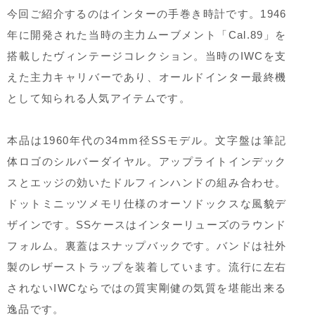
今回ご紹介するのはインターの手巻き時計です。1946
年に開発された当時の主力ムーブメント「Cal.89」を
搭載したヴィンテージコレクション。当時のIWCを支
えた主力キャリバーであり、オールドインター最終機
として知られる人気アイテムです。
本品は1960年代の34mm径SSモデル。文字盤は筆記
体ロゴのシルバーダイヤル。アップライトインデック
スとエッジの効いたドルフィンハンドの組み合わせ。
ドットミニッツメモリ仕様のオーソドックスな風貌デ
ザインです。SSケースはインターリューズのラウンド
フォルム。裏蓋はスナップバックです。バンドは社外
製のレザーストラップを装着しています。流行に左右
されないIWCならではの質実剛健の気質を堪能出来る
逸品です。