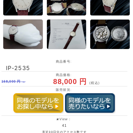
商品番号:
IP-2535
商品価格:
88,000 円
168,000 円 →
(税込)
販売状況:
★View
：
41
直近30日分のアクセス数です