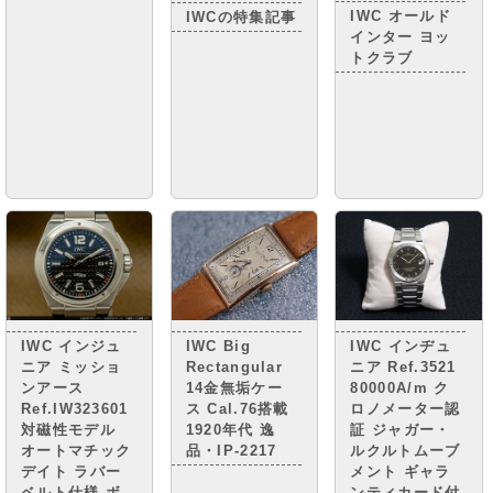
IWC オールド
IWCの特集記事
インター ヨッ
トクラブ
IWC インジュ
IWC Big
IWC インヂュ
ニア ミッショ
Rectangular
ニア Ref.3521
ンアース
14金無垢ケー
80000A/m ク
Ref.IW323601
ス Cal.76搭載
ロノメーター認
対磁性モデル
1920年代 逸
証 ジャガー・
オートマチック
品・IP-2217
ルクルトムーブ
デイト ラバー
メント ギャラ
ベルト仕様 ボ
ンティカード付