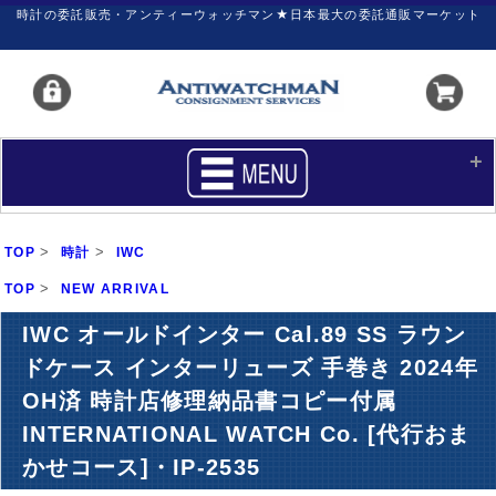
時計の委託販売・アンティーウォッチマン★日本最大の委託通販マーケット
HOME
■商品リスト
>
>
TOP
時計
IWC
買いたい
売りたい
>
TOP
NEW ARRIVAL
サポート
マイページ
IWC オールドインター Cal.89 SS ラウン
ドケース インターリューズ 手巻き 2024年
新着リスト
価格ダウン
OH済 時計店修理納品書コピー付属
価格の交渉
時計の修理
INTERNATIONAL WATCH Co. [代行おま
カレンダープライス
ファイナルボックス
かせコース]・IP-2535