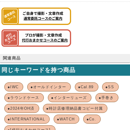
関連商品
同じキーワードを持つ商品
●IWC
●オールドインター
●Cal.89
●SS
●ラウンドケース
●インターリューズ
●手巻き
●2024年OH済
●時計店修理納品書コピー付属
●INTERNATIONAL
●WATCH
●Co.
●[代行おまかせコース]