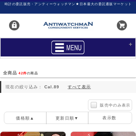
時計の委託販売・アンティーウォッチマン★日本最大の委託通販マーケット
HOME
■商品リスト
全商品
42件
の商品
買いたい
売りたい
現在の絞り込み：
Cal.89
すべて表示
サポート
マイページ
新着リスト
価格ダウン
販売中のみ表示
価格の交渉
時計の修理
表示数
価格順▲
更新日順▼
カレンダープライス
ファイナルボックス
100件
40件
60件