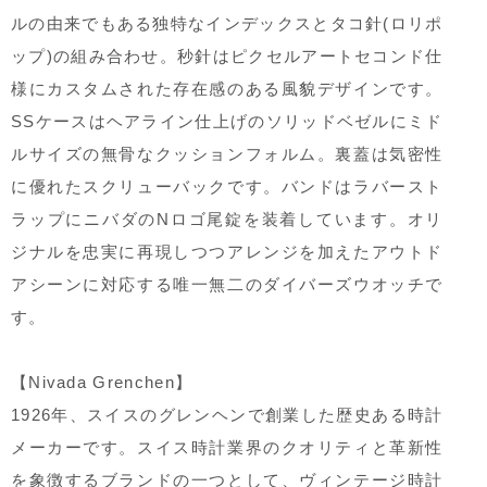
ルの由来でもある独特なインデックスとタコ針(ロリポ
ップ)の組み合わせ。秒針はピクセルアートセコンド仕
様にカスタムされた存在感のある風貌デザインです。
SSケースはヘアライン仕上げのソリッドベゼルにミド
ルサイズの無骨なクッションフォルム。裏蓋は気密性
に優れたスクリューバックです。バンドはラバースト
ラップにニバダのNロゴ尾錠を装着しています。オリ
ジナルを忠実に再現しつつアレンジを加えたアウトド
アシーンに対応する唯一無二のダイバーズウオッチで
す。
【Nivada Grenchen】
1926年、スイスのグレンヘンで創業した歴史ある時計
メーカーです。スイス時計業界のクオリティと革新性
を象徴するブランドの一つとして、ヴィンテージ時計