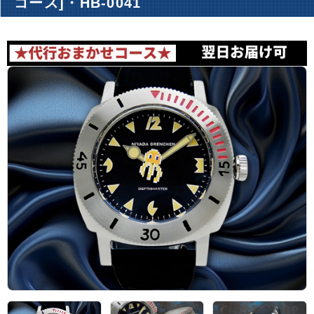
コース]・HB-0041
アーカイブ
ブログ・特集記事