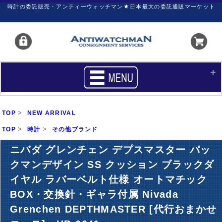
時計の委託販売・アンティーウォッチマン★日本最大の委託通販マーケット
HOME
■商品リスト
>
TOP
NEW ARRIVAL
買いたい
売りたい
>
>
TOP
時計
その他ブランド
サポート
マイページ
ニバダ グレンチェン デプスマスター パッ
クマンデザイン SS クッション ブラックダ
新着リスト
価格ダウン
イヤル ラバーベルト仕様 オートマチック
価格の交渉
時計の修理
BOX・交換針・ギャラ付属 Nivada
カレンダープライス
ファイナルボックス
Grenchen DEPTHMASTER [代行おまかせ