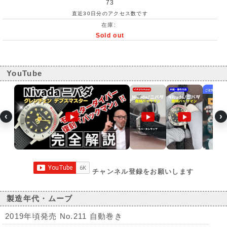
73
直近30日分のアクセス数です
在庫:
Sold out
YouTube
‹
›
チャンネル登録をお願いします
製造年代・ムーブ
2019年頃発売 No.211 自動巻き