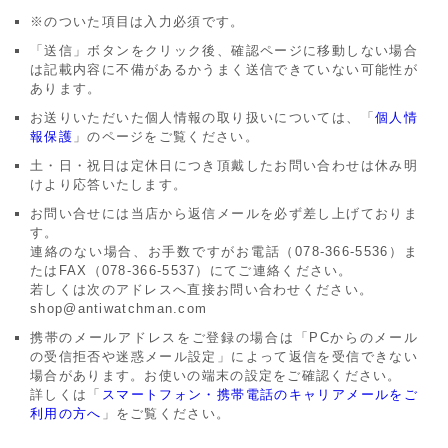
アーカイブ
ブログ・特集記事
※のついた項目は入力必須です。
「送信」ボタンをクリック後、確認ページに移動しない場合
は記載内容に不備があるかうまく送信できていない可能性が
あります。
お送りいただいた個人情報の取り扱いについては、「
個人情
報保護
」のページをご覧ください。
土・日・祝日は定休日につき頂戴したお問い合わせは休み明
けより応答いたします。
お問い合せには当店から返信メールを必ず差し上げておりま
す。
連絡のない場合、お手数ですがお電話（078-366-5536）ま
たはFAX（078-366-5537）にてご連絡ください。
若しくは次のアドレスへ直接お問い合わせください。
shop@antiwatchman.com
携帯のメールアドレスをご登録の場合は「PCからのメール
の受信拒否や迷惑メール設定」によって返信を受信できない
場合があります。お使いの端末の設定をご確認ください。
詳しくは「
スマートフォン・携帯電話のキャリアメールをご
利用の方へ
」をご覧ください。