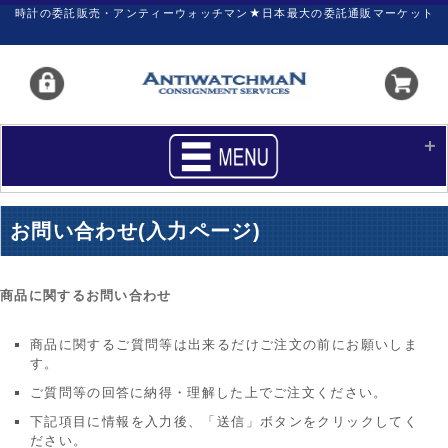
時計の委託販売・アンティーウォッチマン★日本最大の委託通販マーケット
HOME
■商品リスト
お問い合わせ(入力ページ)
買いたい
売りたい
サポート
マイページ
商品に関するお問い合わせ
新着リスト
価格ダウン
商品に関するご質問等は出来るだけご注文の前にお願いしま
す。
価格の交渉
時計の修理
ご質問等の回答に納得・理解した上でご注文ください。
カレンダープライス
ファイナルボックス
下記項目に情報を入力後、「送信」ボタンをクリックしてく
ださい。