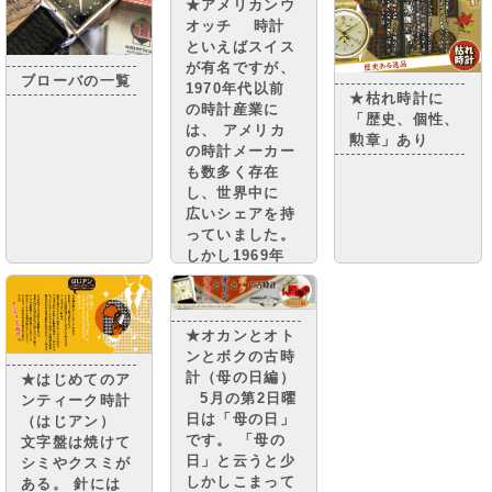
★アメリカンウ
オッチ 時計
といえばスイス
が有名ですが、
ブローバの一覧
1970年代以前
★枯れ時計に
の時計産業に
「歴史、個性、
は、 アメリカ
勲章」あり
の時計メーカー
も数多く存在
し、世界中に
広いシェアを持
っていました。
しかし1969年
日本発のクオー
ツショックによ
り大きな打撃を
★オカンとオト
受け、 多くの
ンとボクの古時
アメリカの時計
計（母の日編）
★はじめてのア
メーカーは衰退
5月の第2日曜
ンティーク時計
してしまいまし
日は「母の日」
（はじアン）
た。
です。 「母の
文字盤は焼けて
日」と云うと少
シミやクスミが
しかしこまって
ある。 針には