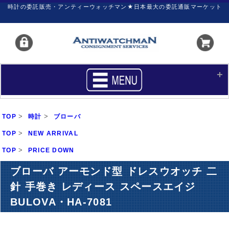
時計の委託販売・アンティーウォッチマン★日本最大の委託通販マーケット
HOME
■商品リスト
>
>
TOP
時計
ブローバ
買いたい
売りたい
>
TOP
NEW ARRIVAL
>
TOP
サポート
PRICE DOWN
マイページ
ブローバ アーモンド型 ドレスウオッチ 二
新着リスト
価格ダウン
針 手巻き レディース スペースエイジ
価格の交渉
時計の修理
BULOVA・HA-7081
カレンダープライス
ファイナルボックス