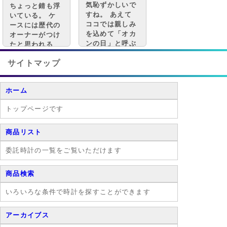
気恥ずかしいで
ちょっと錆も浮
すね。 あえて
いている。 ケ
ココでは親しみ
ースには歴代の
を込めて「オカ
オーナーがつけ
ンの日」と呼ぶ
たと思われる
ことにします。
スレやキズが一
こう呼ぶとその
サイトマップ
杯ある。
範疇は「母」だ
けにとどまりま
ホーム
せん。 目の前
にいるもっと身
トップページです
近な存在のよう
な気がします。
商品リスト
委託時計の一覧をご覧いただけます
商品検索
いろいろな条件で時計を探すことができます
アーカイブス