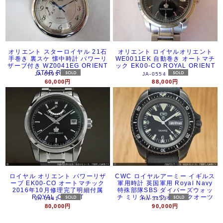
オリエント スターロイヤル 21石
オリエント ロイヤルオリエント
手巻き 裏スケ 懐中時計 パワーリ
WE0011EK 自動巻き オートマチ
ザーブ付き WZ0041EG ORIENT
ック EK00-CO ROYAL ORIENT
STAR ROYAL
JA-0595
JA-0554
60,000円
88,000円
ロイヤル オリエント パワーリザ
CWC ロイヤルアーミー イギルス
ーブ EK00-CO オートマチック
軍用時計 英国軍用 Royal Navy
2016年10月修理完了明細付属
特殊部隊SBS ダイバーズウォッ
ROYAL ORIENT
チ ミリタリーウォッチ クオーツ
JA-0441
HA-3433
80,000円
90,000円