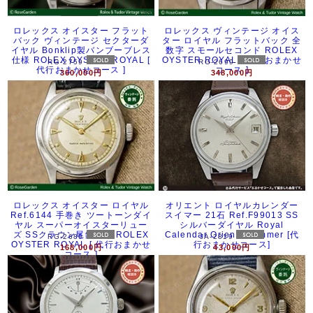
ロレックス オイスター フラット
ロレックス ヴィンテージ オイス
バック ヴィンテージ セクターダ
ター ロイヤル フラットバック 全
イヤル Bonklip製バンブーブレス
数字 スモールセコンド ROLEX
仕様 ROLEX OYSTER ROYAL [
OYSTER ROYAL [ 代行おまかせ
RG-2759
RG-2699
代行おまかせコース ]
コース ]
360,000円
348,000円
ロレックス オイスター ロイヤル
オリエント ロイヤルカレンダー
Ref.6144 手巻き ツートーンダイ
スイマー 21石 Ref.F99013 SS
ヤル スーパーオイスターリュー
シルバーダイヤル Royal
ズ SSクラウン尾錠付き ROLEX
Calendar Orient Swimmer [代
RG-2680
JA-2819
OYSTER ROYAL [ 代行おまかせ
行おまかせコース]
168,000円
43,000円
コース ]