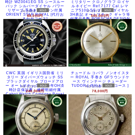
時計 WZ0041EG SS シースルー
ミリタリー クロノグラフ ロイヤ
バック シルバーダイヤル パワー
ルネイビー Ref.7177 Cal.レマ
リザーブ 手巻き チェーン付属
ニア5100 SS ブラックダイヤル
JA-3403
IP-2570
ORIENT STAR ROYAL [代行お
3H表記 オートマチック ギャラ等
88,000円
500,000円
まかせコース]
付属品多数 PORSCHE DESIGN
by ORFINA ROYAL NAVY 3H
MILITARY CHRONOGRAPH [代
行おまかせコース]
CWC 英国 イギリス国防省 ミリ
チュードル コバラ ノンオイスタ
タリー ダイバーズウォッチ SS
ー ROYAL 手巻き GFラウンドケ
ブラックダイヤル ブロードアロ
ース ヴィンテージ チューダー
ー オートマチック 2025年OH済
TUDOR [ 代行おまかせコース ]
HB-0220
RG-2765
時計店保証書・修理明細付属
240,000円
78,000円
Cabot Watch Company Royal
Navy [代行おまかせコース]