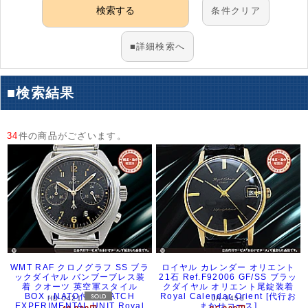
アーカイブ
ブログ・特集記事
条件クリア
■詳細検索へ
■検索結果
34
件の商品がございます。
WMT RAF クロノグラフ SS ブラ
ロイヤル カレンダー オリエント
ックダイヤル バンブーブレス装
21石 Ref.F92006 GF/SS ブラッ
着 クオーツ 英空軍スタイル
クダイヤル オリエント尾錠装着
BOX・NATO付属 WATCH
Royal Calendar Orient [代行お
HB-0421
JA-3458
EXPERIMENTAL UNIT Royal
まかせコース]