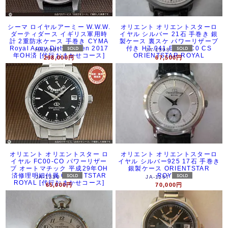
シーマ ロイヤルアーミー W.W.W.
オリエント オリエントスターロ
ダーティダース イギリス軍用時
イヤル シルバー 21石 手巻き 銀
計 2重防水ケース 手巻き CYMA
製ケース 裏スケ パワーリザーブ
Royal Army Dirty Dozen 2017
付き H7-041 EG04-C0 CS
HA-5987
JA-1398
年OH済 [代行おまかせコース]
ORIENTSTAR ROYAL
298,000円
67,500円
オリエント オリエントスター ロ
オリエント オリエントスターロ
イヤル FC00-CO パワーリザー
イヤル シルバー925 17石 手巻き
ブ オートマチック 平成29年OH
銀製ケース ORIENTSTAR
済修理明細付属 ORIENTSTAR
ROYAL
JA-1330
JA-1167
ROYAL [代行おまかせコース]
65,000円
70,000円