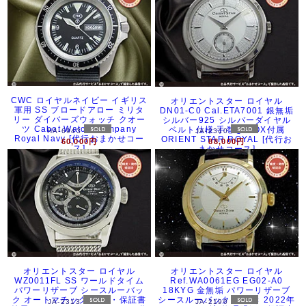
CWC ロイヤルネイビー イギリス
オリエントスター ロイヤル
軍用 SS ブロードアロー ミリタ
DN01-C0 Cal.ETA7001 銀無垢
リー ダイバーズウォッチ クオー
シルバー925 シルバーダイヤル
ツ Cabot Watch Company
ベルト仕様 手巻き BOX付属
HA-6943
JA-2340
Royal Navy [代行おまかせコー
ORIENT STAR ROYAL [代行お
60,000円
88,000円
ス]
まかせコース]
オリエントスター ロイヤル
オリエントスター ロイヤル
WZ0011FL SS ワールドタイム
Ref.WA0061EG EG02-A0
パワーリザーブ シースルーバッ
18KYG 金無垢 パワーリザーブ
ク オートマチック BOX・保証書
シースルーバック 手巻き 2022年
JA-2313
JA-2190