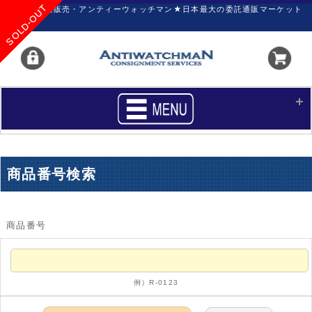
SOLD-OUT
SOLD-OUT
SOLD-OUT
SOLD-OUT
SOLD-OUT
SOLD-OUT
SOLD-OUT
SOLD-OUT
SOLD-OUT
SOLD-OUT
SOLD-OUT
SOLD-OUT
SOLD-OUT
SOLD-OUT
SOLD-OUT
SOLD-OUT
SOLD-OUT
SOLD-OUT
SOLD-OUT
SOLD-OUT
SOLD-OUT
SOLD-OUT
SOLD-OUT
SOLD-OUT
SOLD-OUT
SOLD-OUT
SOLD-OUT
SOLD-OUT
SOLD-OUT
SOLD-OUT
SOLD-OUT
SOLD-OUT
時計の委託販売・アンティーウォッチマン★日本最大の委託通販マーケット
HOME
■商品リスト
商品番号検索
買いたい
売りたい
サポート
マイページ
商品番号
新着リスト
価格ダウン
価格の交渉
時計の修理
例）R-0123
カレンダープライス
ファイナルボックス