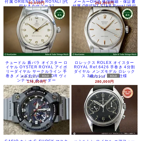
付属 ORIENT STAR ROYALl [代
メーカーOH済 修理明細・保証書
90,000円
262,000円
行おまかせコース]
付属 ORIENT STAR Royal [代行
おまかせコース]
チュードル 盾バラ オイスター ロ
ロレックス ROLEX オイスター
イヤル OYSTER ROYAL アイボ
ROYAL Ref.6426 手巻き 4分割
リーダイヤル サークルライン 手
ダイヤル メンズモデル ロレック
巻き メンズモデル TUDOR ヴィ
ス 3連カシメブレス仕様
RG-2245
RG-2231
ンテージ チューダー
178,000円
280,000円