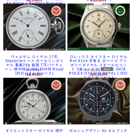
48,000円
85,000円
Air Force × Bamboo Bracelet
[代行おまかせコース]
ウォルサム ロイヤル 17石
ロレックス オイスター ロイヤル
Staybriteケース ポーセリンダイ
Ref.6144 手巻き ボーイズ アイ
ヤル 重量26g 銀製 T字バーチェ
ボリーダイヤル スモールセコン
ーン 懐中時計 WALTHAM Royal
ド 3連ハードブレス仕様 OH済
HB-0360
RG-2926
[代行おまかせコース]
ROLEX OYSTER ROYAL [ 代行
58,000円
390,000円
おまかせコース ]
オリエントスター ロイヤル 懐中
ポルシェデザイン by オルフィナ