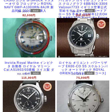
CASIO カシオ G-SHOCK マスタ
ハミルトン ロイヤル エアフォー
ーオヴ G フロッグマン ROYAL
ス クロノグラフ 6BB/924-3306
NAVY GWF-A1000RN-8AJR 新
Valjoux7733 イギリス空軍公式
品同様 2021年4月購入
官給モデル Tマーク ブロードア
JA-1907
HA-6277
ロー SS 手巻き 2020年12月OH
82,000円
350,000円
済 HAMILTON Royal Air Force
Chronograph [代行おまかせコー
ス]
Invicta Royal Marine インビク
ロイヤル オリエント パワーリザ
タ 自動巻 ロイヤル マリーン
ーブ EK00-CO SS スケルトンバ
Cal.AS1902/03搭載 スイス製 ダ
ック オートマチック ROYAL
イバー
ORIENT [代行おまかせコース]
HA-6095
JA-1663
115,000円
75,000円