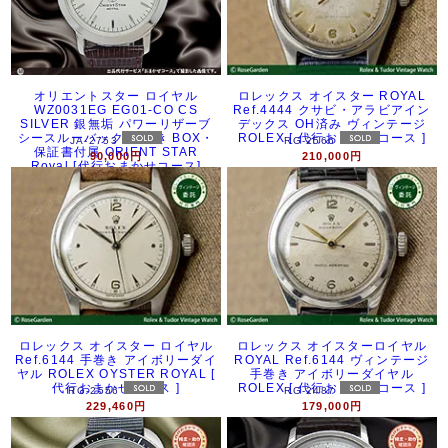
オリエントスター ロイヤル
ロレックス オイスター ROYAL
WZ0031EG EG01-CO CS
Ref.4444 クサビ・アラビアイン
SILVER 銀無垢 パワーリザーブ
デックス OH済み ヴィンテージ
シースルーバック 手巻き BOX・
ROLEX [ 代行おまかせコース ]
JA-2753
RG-2566
保証書付属 ORIENT STAR
90,000円
210,000円
Royal [代行おまかせコース]
ロレックス オイスター ロイヤル
ロレックス オイスターロイヤル
Ref.6144 手巻き アイボリーダイ
ROYAL Ref.6144 ヴィンテージ
ヤル ROLEX OYSTER ROYAL [
手巻き アイボリーダイヤル
代行おまかせコース ]
ROLEX [ 代行おまかせコース ]
RG-2556
RG-2487
229,460円
179,000円