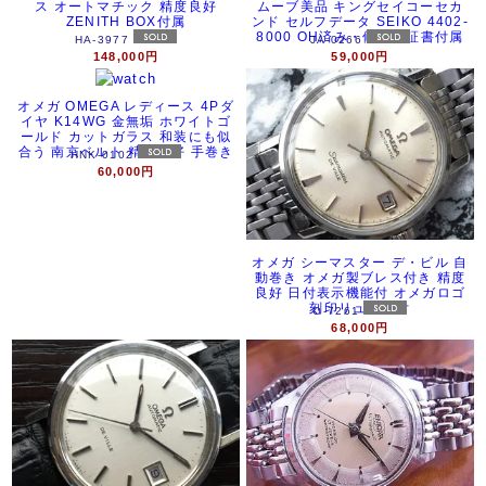
ス オートマチック 精度良好
ムーブ美品 キングセイコーセカ
ZENITH BOX付属
ンド セルフデータ SEIKO 4402-
8000 OH済み・修理保証書付属
HA-3977
JA-0266
148,000円
59,000円
オメガ OMEGA レディース 4Pダ
イヤ K14WG 金無垢 ホワイトゴ
ールド カットガラス 和装にも似
合う 南京ベルト 精度良好 手巻き
HNK-0102
60,000円
オメガ シーマスター デ・ビル 自
動巻き オメガ製ブレス付き 精度
良好 日付表示機能付 オメガロゴ
刻印リューズ付
O-7261
68,000円