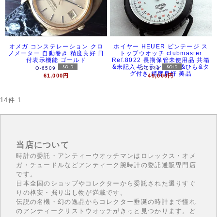
オメガ コンステレーション クロ
ホイヤー HEUER ビンテージ ス
ノメーター 自動巻き 精度良好 日
トップウオッチ clubmaster
付表示機能 ゴールド
Ref.8022 長期保管未使用品 共箱
&未記入ギャランティー&ひも&タ
O-6509
S-0848
グ付き 精度良好 美品
61,000円
49,000円
14件
1
当店について
時計の委託・アンティーウオッチマンはロレックス・オメ
ガ・チュードルなどアンティーク腕時計の委託通販専門店
です。
日本全国のショップやコレクターから委託された選りすぐ
りの格安・掘り出し物が満載です。
伝説の名機・幻の逸品からコレクター垂涎の時計まで憧れ
のアンティークリストウオッチがきっと見つかります。ど