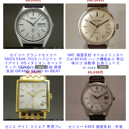
65,000円
280,000円
セイコー グランドセイコー
IWC 精度良好 オールドインター
56GS 5646-7010 ハイビート デ
Cal.8541B ハック機能あり 筆記
イデイト GSメダリオン オートマ
体ロゴ 自動巻 お魚リューズ
チック SEIKOベルト・尾錠 精度
JA-0517
IP-2068
良好 GRAND SEIKO HI-BEAT
82,000円
85,000円
ゼニス デイト スクエア 専用ブレ
セイコー 44KS 精度良好・外装