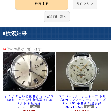
アーカイブ
ブログ・特集記事
条件クリア
■詳細検索へ
■検索結果
14
件の商品がございます。
オメガ デビル 自動巻き オメガロ
ユニバーサル・ジュネーブ トリ
ゴ刻印リューズ付 新品型押し革
プルカレンダー ムーンフェイズ
ベルト 精度良好
Cal.291 手巻き 精度良好
UNIVERSAL GENEVE
O-7530
HA-4528