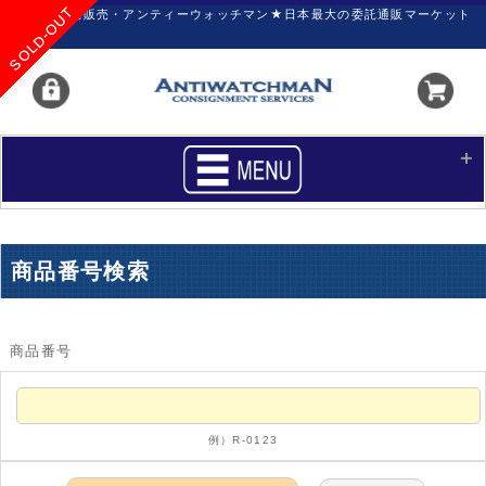
SOLD-OUT
SOLD-OUT
SOLD-OUT
SOLD-OUT
SOLD-OUT
SOLD-OUT
SOLD-OUT
SOLD-OUT
SOLD-OUT
SOLD-OUT
SOLD-OUT
SOLD-OUT
SOLD-OUT
時計の委託販売・アンティーウォッチマン★日本最大の委託通販マーケット
HOME
■商品リスト
商品番号検索
買いたい
売りたい
サポート
マイページ
商品番号
新着リスト
価格ダウン
価格の交渉
時計の修理
例）R-0123
カレンダープライス
ファイナルボックス