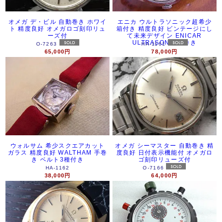
オメガ デ・ビル 自動巻き ホワイ
エニカ ウルトラソニック超希少
ト 精度良好 オメガロゴ刻印リュ
箱付き 精度良好 ビンテージにし
ーズ付
て未来デザイン ENICAR
ULTRASONIC手巻き
O-7263
HA-1161
65,000円
78,000円
ウォルサム 希少スクエアカット
オメガ シーマスター 自動巻き 精
ガラス 精度良好 WALTHAM 手巻
度良好 日付表示機能付 オメガロ
き ベルト3種付き
ゴ刻印リューズ付
HA-1162
O-7166
38,000円
64,000円