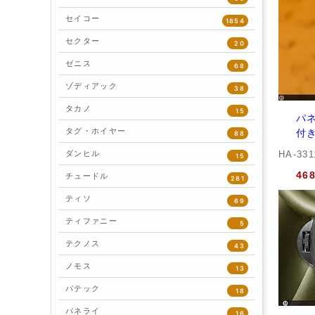
セイコー
1854
セクター
20
ゼニス
68
ゾディアック
38
タカノ
15
パネ
タグ・ホイヤー
付
88
ダンヒル
HA-33
15
46
チュードル
281
ティソ
69
ティファニー
5
テクノス
43
ノモス
13
パテック
18
パネライ
16