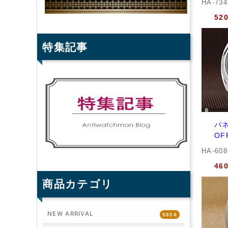
HA-73
52
特集記事
パネ
OF
HA-60
46
商品カテゴリ
NEW ARRIVAL
5858