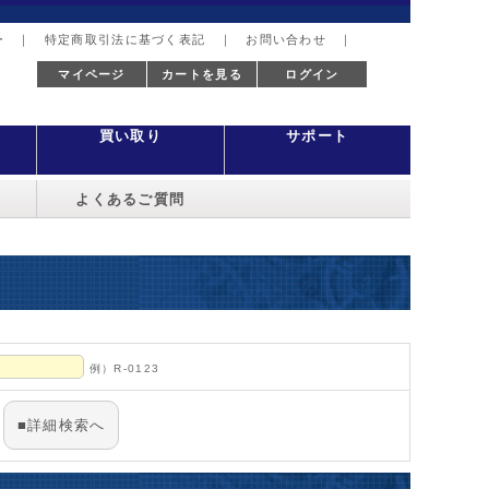
ー
｜
特定商取引法に基づく表記
｜
お問い合わせ
｜
マイページ
カートを見る
ログイン
買い取り
サポート
よくあるご質問
例）R-0123
■詳細検索へ