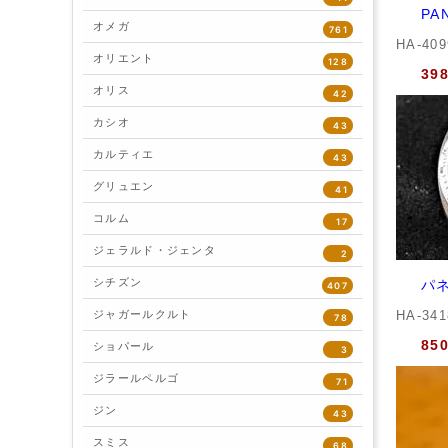
PA
オメガ
761
HA-40
オリエント
128
39
オリス
42
カシオ
43
カルティエ
43
グリュエン
41
コルム
17
ジェラルド・ジェンタ
2
シチズン
パネ
407
ジャガールクルト
HA-34
78
85
ショパール
3
ジラールペルゴ
71
ジン
43
スミス
68