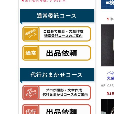
★累計委託本数: 61658 本
■
通常委託コース
9
件
パネ
代行おまかせコース
完備
HB-03
52