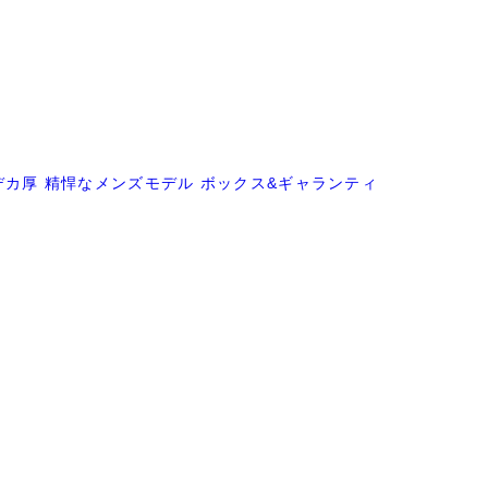
動巻き デカ厚 精悍なメンズモデル ボックス&ギャランティ