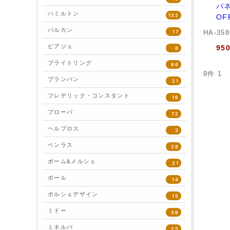
パネ
ハミルトン
132
OF
バルカン
17
HA-35
ピアジェ
95
8
ブライトリング
86
9件
1
ブランパン
21
フレデリック・コンスタント
16
ブローバ
72
ヘルブロス
3
ベンラス
28
ボーム&メルシェ
21
ボール
14
ポルシェデザイン
15
ミドー
36
ミネルバ
25