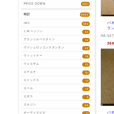
PRICE DOWN
1281
時計
8002
パネ
IWC
362
ラン
J.W.ベンソン
22
HA-54
アランシルベスタイン
12
38
ヴァシュロンコンスタンタン
32
ウィットナー
14
ウォルサム
72
エテルナ
31
エドックス
17
エベル
12
エポス
3
エルジン
55
パネ
オーディマピゲ
11