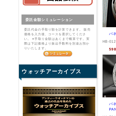
委託金額シミュレーション
委託代金の手取り額を計算できます。 販売
パネ
価格を入力後、コースを選択してくださ
い。 ※手取り金額はあくまで概算です。実
HB-01
際は下記価格より振込手数料を別途お預か
りいたします。
59
ウォッチアーカイブス
パネ
PA