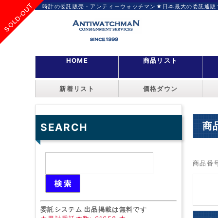
SOLD-OUT
SOLD-OUT
SOLD-OUT
SOLD-OUT
SOLD-OUT
SOLD-OUT
SOLD-OUT
SOLD-OUT
SOLD-OUT
時計の委託販売・アンティーウォッチマン★日本最大の委託通販
HOME
商品リスト
新着リスト
価格ダウン
商
SEARCH
商品番
委託システム 出品掲載は無料です