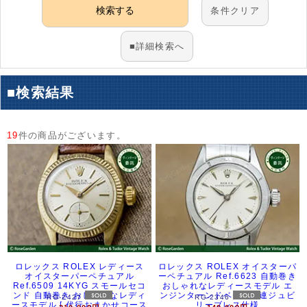
アーカイブ
ブログ・特集記事
条件クリア
■詳細検索へ
■検索結果
19
件の商品がございます。
ロレックス ROLEX レディース
ロレックス ROLEX オイスターパ
オイスターパーペチュアル
ーペチュアル Ref.6623 自動巻き
Ref.6509 14KYG スモールセコ
おしゃれなレディースモデル エ
ンド 自動巻き おしゃれなレディ
ンジンターンドベゼル 5連ジュビ
RG-2427
RG-2346
ースモデル [ 代行おまかせコース
リーブレス仕様