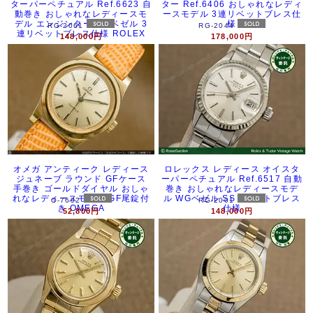
ターパーペチュアル Ref.6623 自
ター Ref.6406 おしゃれなレディ
動巻き おしゃれなレディースモ
ースモデル 3連リベットブレス仕
デル エンジンターンドベゼル 3
様
RG-2061
RG-2044
連リベットブレス仕様 ROLEX
148,000円
178,000円
オメガ アンティーク レディース
ロレックス レディース オイスタ
ジュネーブ ラウンド GFケース
ーパーペチュアル Ref.6517 自動
手巻き ゴールドダイヤル おしゃ
巻き おしゃれなレディースモデ
れなレディースモデル GF尾錠付
ル WGベゼル SSリベットブレス
O-7692
RG-2001
き OMEGA
仕様
52,800円
148,000円