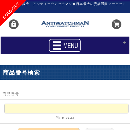
SOLD-OUT
SOLD-OUT
SOLD-OUT
SOLD-OUT
SOLD-OUT
SOLD-OUT
SOLD-OUT
SOLD-OUT
SOLD-OUT
SOLD-OUT
SOLD-OUT
SOLD-OUT
SOLD-OUT
SOLD-OUT
SOLD-OUT
SOLD-OUT
SOLD-OUT
SOLD-OUT
SOLD-OUT
時計の委託販売・アンティーウォッチマン★日本最大の委託通販マーケット
HOME
■商品リスト
商品番号検索
買いたい
売りたい
サポート
マイページ
商品番号
新着リスト
価格ダウン
価格の交渉
時計の修理
例）R-0123
カレンダープライス
ファイナルボックス