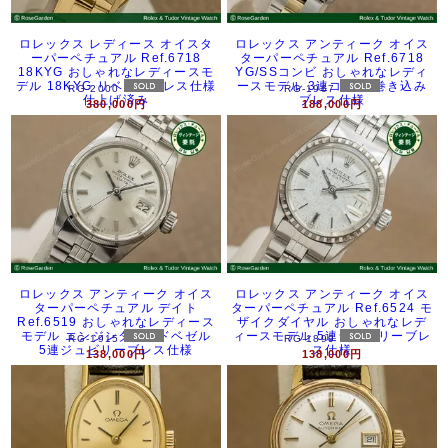
ロレックス レディース オイスタ
ロレックス アンティーク オイス
ーパーペチュアル Ref.6718
ターパーペチュアル Ref.6718
18KYG おしゃれなレディースモ
YG/SSコンビ おしゃれなレディ
デル 18KYG リベットブレス仕様
ースモデル 3連コンビ 巻き込み
RG-2000
RG-1967
仕上げ済み
ブレス仕様
380,000円
188,000円
ロレックス アンティーク オイス
ロレックス アンティーク オイス
ターパーペチュアル デイト
ターパーペチュアル Ref.6524 モ
Ref.6519 おしゃれなレディース
ザイクダイヤル おしゃれなレデ
モデル エンジンターンドベゼル
ィースモデル 5連ジュビリーブレ
RG-1915
RG-1899
5連ジュビリーブレス仕様
ス仕様
138,000円
138,000円