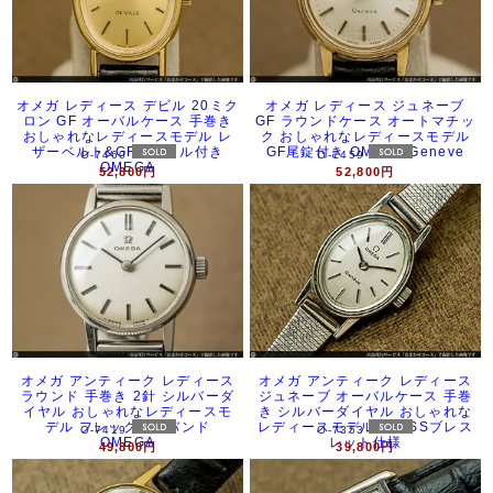
オメガ レディース デビル 20ミク
オメガ レディース ジュネーブ
ロン GF オーバルケース 手巻き
GF ラウンドケース オートマチッ
おしゃれなレディースモデル レ
ク おしゃれなレディースモデル
ザーベルト&GFバックル付き
GF尾錠付き OMEGA Geneve
O-7460
O-7459
OMEGA
52,800円
52,800円
オメガ アンティーク レディース
オメガ アンティーク レディース
ラウンド 手巻き 2針 シルバーダ
ジュネーブ オーバルケース 手巻
イヤル おしゃれなレディースモ
き シルバーダイヤル おしゃれな
デル フレックス・バンド
レディースモデル 社外SSブレス
O-7419
O-7353
OMEGA
レット仕様
49,800円
39,800円