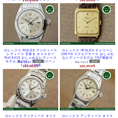
210,000円
149,000円
]
ロレックス ROLEX アンティーク
ロレックス /ROLEX チェリーニ
レディース 手巻き オイスター
18KYG スクエアケース おしゃれ
Ref.6410 おしゃれなレディース
なレディースモデル YGF尾錠付
モデル 飛び出し王冠 3連リベッ
RG-2317
RG-2112
トブレス仕様
169,000円
160,000円
ロレックス アンティーク オイス
ロレックス アンティーク オイス