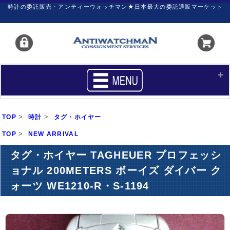
時計の委託販売・アンティーウォッチマン★日本最大の委託通販マーケット
HOME
■商品リスト
>
>
TOP
時計
タグ・ホイヤー
買いたい
売りたい
>
TOP
NEW ARRIVAL
サポート
マイページ
タグ・ホイヤー TAGHEUER プロフェッシ
ョナル 200METERS ボーイズ ダイバー ク
新着リスト
価格ダウン
ォーツ WE1210-R・S-1194
価格の交渉
時計の修理
カレンダープライス
ファイナルボックス