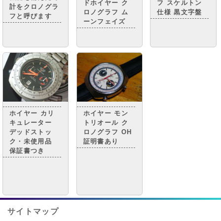
ドホイヤー ク
フ スケルトン
計をクロノグラ
ロノグラフ ム
仕様 黒文字盤
フと呼びます
ーンフェイズ
ホイヤー カリ
ホイヤー モン
キュレーター
トリオール ク
デッドストッ
ロノグラフ OH
ク・未使用品
証明書あり
保証書つき
サイトマップ