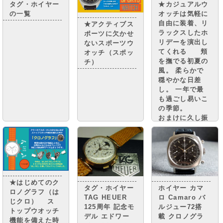
タグ・ホイヤー
★カジュアルウ
の一覧
オッチは気軽に
自由に装着、リ
★アクティブス
ラックスしたホ
ポーツに欠かせ
リデーを演出し
ないスポーツウ
てくれる 頬
オッチ（スポッ
を撫でる初夏の
チ）
風。 柔らかで
穏やかな日差
し。 一年で最
も過ごし易いこ
の季節。
おまけに久し振
りの休日。 ス
ケジュール帳は
白紙。 予定は
なくてもどこか
に出かけたくな
りますよね。
★はじめてのク
タグ・ホイヤー
ホイヤー カマ
ロノグラフ（は
TAG HEUER
ロ Camaro バ
じクロ） ス
125周年 記念モ
ルジュー72搭
トップウオッチ
デル エドワー
載 クロノグラ
機能を備えた時