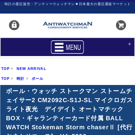
時計の委託販売・アンティーウォッチマン★日本最大の委託通販マーケット
HOME
■商品リスト
>
TOP
NEW ARRIVAL
買いたい
売りたい
>
>
TOP
時計
ボール
サポート
マイページ
ボール・ウォッチ ストークマン ストームチ
ェイサー2 CM2092C-S1J-SL マイクロガス
新着リスト
価格ダウン
ライト夜光 デイデイト オートマチック
価格の交渉
時計の修理
BOX・ギャランティーカード付属 BALL
カレンダープライス
ファイナルボックス
WATCH Stokeman Storm chaserⅡ [代行