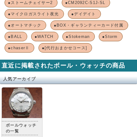
●ストームチェイサー2
●CM2092C-S1J-SL
●マイクロガスライト夜光
●デイデイト
●オートマチック
●BOX・ギャランティーカード付属
●BALL
●WATCH
●Stokeman
●Storm
●chaserⅡ
●[代行おまかせコース]
直近に掲載されたボール・ウォッチの商品
人気アーカイブ
ボールウォッチ
の一覧