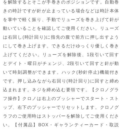
を解除するとそこが手巻きのポジションです。自動巻
きの時計ですが針が止まっている場合などは時計本体
を掌中で軽く振り、手動でリューズを巻き上げて針が
動いていることを確認してご使用ください。リューズ
は右回し(時計回り)に指先の腹で前方に押し出すよう
にして巻き上げます。できるだけゆっくり優しく巻き
上げてください。リューズを解除後、1段引いて回す
とデイト・曜日がチェンジ、2段引いて回すと針が動
いて時刻調整ができます。ハック(秒針停止)機能付き
です。押し込みながら右回り(時計回り)に回すと締め
込まれます。ネジを締め込む要領です。【クロノグラ
フ操作】クロノは右上のプッシャーでスタート・スト
ップ、右下のプッシャーでリセットします。クロノグ
ラフのご使用時はストッパーを解除してご使用くださ
い。【付属品】BOX・ギャランティーカード・取説