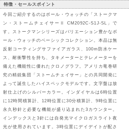
特徴・セールスポイント
今回ご紹介するのはボール・ウォッチの「ストークマ
ン・ストームチェイサーⅡ CM2092C-S1J-SL」で
す。ストークマンシリーズはバリエーション豊かなボ
ール・ウォッチのベーシックコレクション。本品は無
反射コーティングサファイアガラス、100m防水ケー
ス、耐衝撃性を持ち、タキメーターとテレメーターを
備えた機能性に優れたクロノグラフ。アメリカ竜巻研
究の精鋭集団「ストームチェイサー」との共同開発に
よって誕生したハイスペックモデルです。文字盤は放
射仕上げのシルバーカラー。インダイヤルは6時位置
に12時間積算計、12時位置に30分積算計、9時位置に
永久秒針と必要な機能が盛り込まれた3カウンター。
インデックスと3針には自発光マイクロガスライト夜
光が使用されています。3時位置にデイデイトが配さ