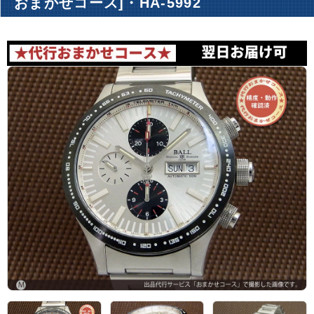
おまかせコース]・HA-5992
アーカイブ
ブログ・特集記事