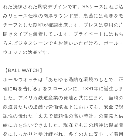
れた洗練された風貌デザインです。SSケースはねじ込
みリューズ仕様の肉厚ラウンド型。裏蓋には竜巻をモ
チーフとした刻印が確認出来ます。ブレスは専用の片
開きタイプを装着しています。プライベートにはもち
ろんビジネスシーンでもお使いいただける、ボール・
ウォッチの逸品です。
【BALL WATCH】
ボールウオッチは「あらゆる過酷な環境のもとで、正
確に時を告げる」をスローガンに、1891年に誕生しま
した。アメリカ鉄道産業の発達と共に生まれ、当時の
鉄道員たちの過酷な労働環境下においても、安全で視
認性の優れた「丈夫で信頼性の高い時計」の開発と供
給に力を注いできました。現在でもこの精神は製品開
発にしっかりと受け継がれ、多くの人に安心して着用