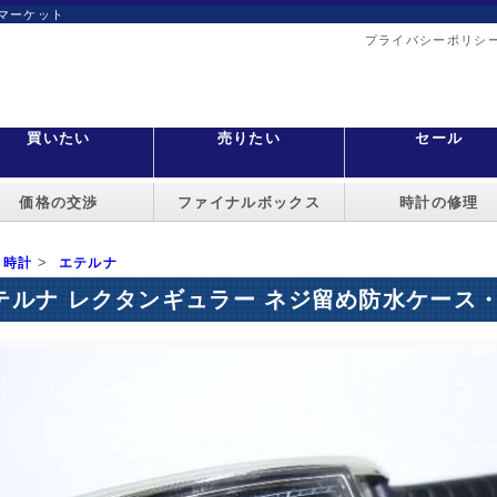
マーケット
プライバシーポリシ
買いたい
売りたい
セール
価格の交渉
ファイナルボックス
時計の修理
>
時計
エテルナ
テルナ レクタンギュラー ネジ留め防水ケース・H