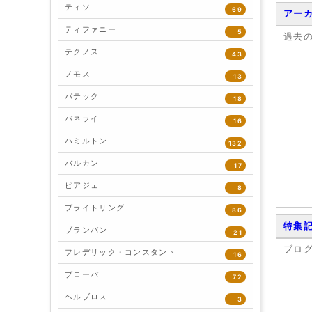
ティソ
69
アー
ティファニー
5
過去
テクノス
43
ノモス
13
パテック
18
パネライ
16
ハミルトン
132
バルカン
17
ピアジェ
8
ブライトリング
86
特集
ブランパン
21
ブロ
フレデリック・コンスタント
16
ブローバ
72
ヘルブロス
3