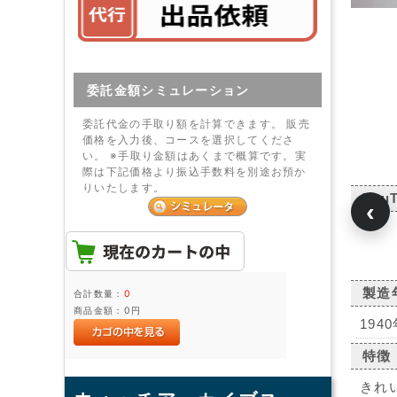
委託金額シミュレーション
委託代金の手取り額を計算できます。 販売
価格を入力後、コースを選択してくださ
い。 ※手取り金額はあくまで概算です。実
際は下記価格より振込手数料を別途お預か
りいたします。
You
‹
製造
合計数量：
0
商品金額：
0円
194
特徴
きれ