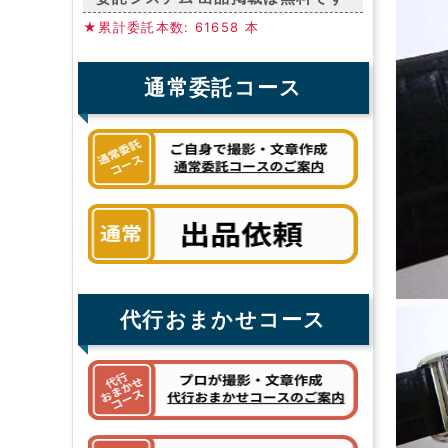
★累計委託本数: 61658 本
通常委託コース
代行おまかせコース