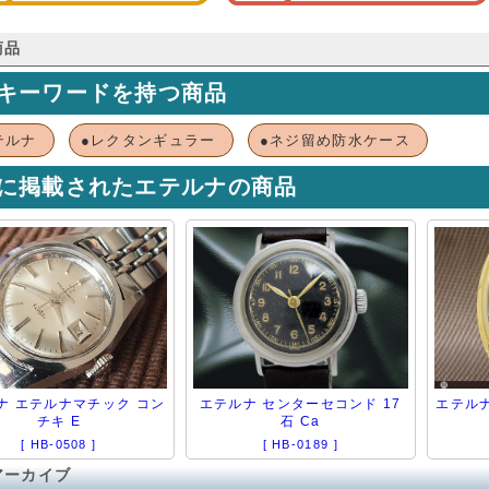
商品
キーワードを持つ商品
テルナ
●レクタンギュラー
●ネジ留め防水ケース
に掲載されたエテルナの商品
ナ エテルナマチック コン
エテルナ センターセコンド 17
エテルナ 
チキ E
石 Ca
[ HB-0508 ]
[ HB-0189 ]
アーカイブ