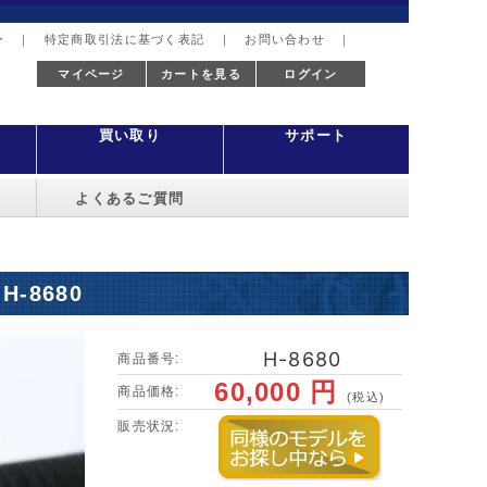
ー
｜
特定商取引法に基づく表記
｜
お問い合わせ
｜
マイページ
カートを見る
ログイン
買い取り
サポート
よくあるご質問
-8680
H-8680
商品番号:
60,000 円
商品価格:
(税込)
販売状況: