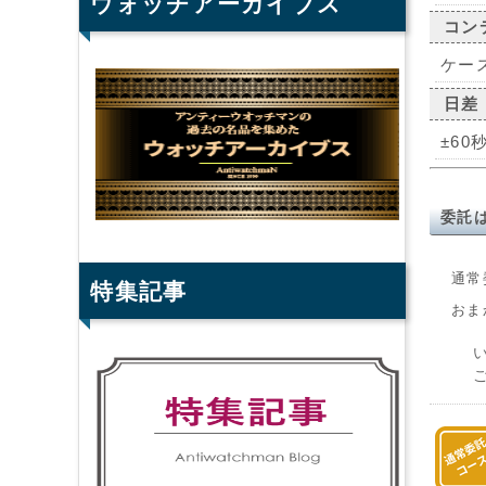
ウォッチアーカイブス
コン
ケー
日差
±60
委託
通常
特集記事
おま