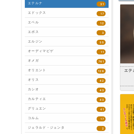
エテルナ
31
エドックス
17
エベル
12
エポス
3
エルジン
55
オーディマピゲ
11
オメガ
761
エテ
オリエント
128
オリス
42
カシオ
43
カルティエ
43
グリュエン
41
コルム
17
ジェラルド・ジェンタ
2