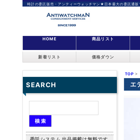
時計の委託販売・アンティーウォッチマン★日本最大の委託通販
HOME
商品リスト
新着リスト
価格ダウン
>
TOP
エ
SEARCH
委託システム 出品掲載は無料です