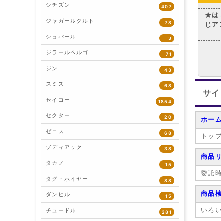
シチズン
407
★は
ジャガールクルト
78
じ
ショパール
3
ジラールペルゴ
71
ジン
43
スミス
68
サイ
セイコー
1854
セクター
20
ホー
ゼニス
68
トッ
ゾディアック
38
商品
タカノ
15
委託
タグ・ホイヤー
88
商品
ダンヒル
15
いろ
チュードル
281