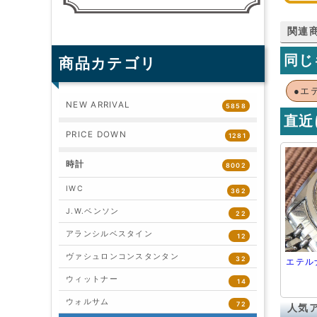
関連
同じ
商品カテゴリ
●エ
NEW ARRIVAL
5858
直近
PRICE DOWN
1281
時計
8002
IWC
362
J.W.ベンソン
22
アランシルベスタイン
12
ヴァシュロンコンスタンタン
32
エテル
ウィットナー
14
ウォルサム
72
人気