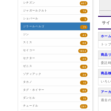
シチズン
407
ジャガールクルト
78
ショパール
3
サイ
ジラールペルゴ
71
ジン
43
ホー
スミス
68
トッ
セイコー
1854
商品
セクター
20
委託
ゼニス
68
商品
ゾディアック
38
いろ
タカノ
15
タグ・ホイヤー
88
アー
ダンヒル
15
過去
チュードル
281