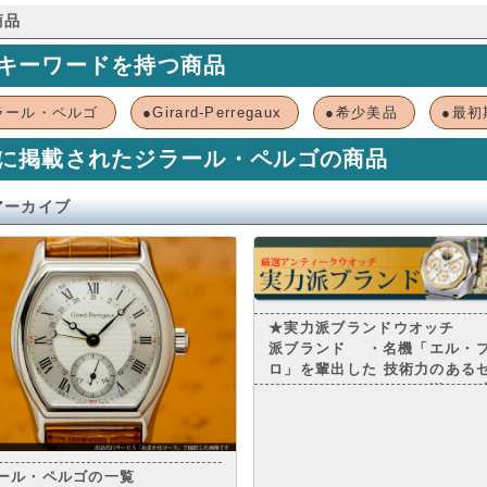
商品
キーワードを持つ商品
ラール・ペルゴ
●Girard-Perregaux
●希少美品
●最初
に掲載されたジラール・ペルゴの商品
アーカイブ
★実力派ブランドウオッチ
派ブランド ・名機「エル・
ロ」を輩出した 技術力のある
ス ・オリジナルティ溢れる
製造の ジャガー・ルクルト 
計から製造までをこなす マニ
ァクチュール メーカーとして
なジラール・ペルゴ ・・・
ール・ペルゴの一覧