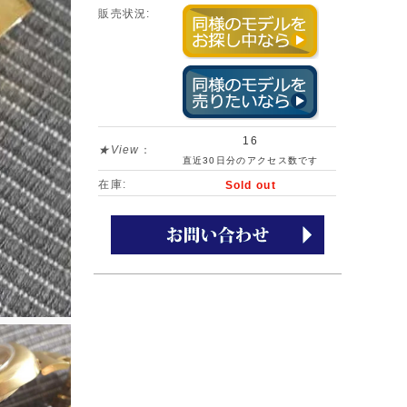
販売状況:
16
★View
：
直近30日分のアクセス数です
在庫:
Sold out