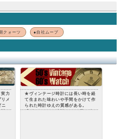
期クォーツ
●自社ムーブ
 実力
★ヴィンテージ時計には長い時を経
プリメ
て生まれた味わいや手間をかけて作
ゼニ
られた時計ゆえの質感がある。
時計の
「ヴィンテージ時計」には 長い時
・設
を経て生まれた”味わい”や 手間を
ュフ
かけて作られた時計ゆえの”質感”。
有名
ヴィンテージだからこそ表現できる
・
魅力があります。