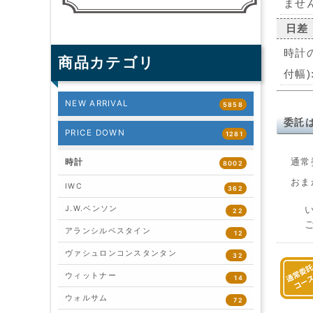
ませ
日差
時計の
商品カテゴリ
付幅)
NEW ARRIVAL
5858
委託
PRICE DOWN
1281
通常
時計
8002
おま
IWC
362
J.W.ベンソン
22
アランシルベスタイン
12
ヴァシュロンコンスタンタン
32
ウィットナー
14
ウォルサム
72