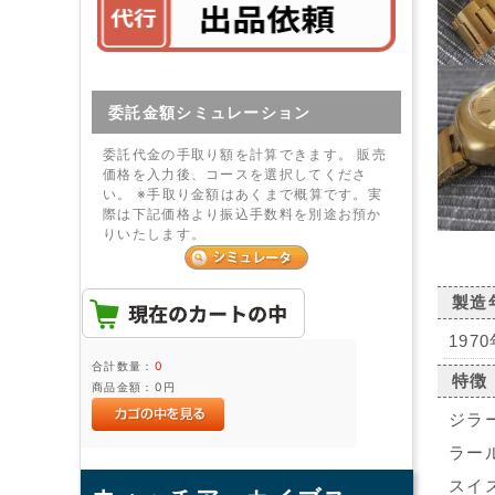
委託金額シミュレーション
委託代金の手取り額を計算できます。 販売
価格を入力後、コースを選択してくださ
い。 ※手取り金額はあくまで概算です。実
際は下記価格より振込手数料を別途お預か
りいたします。
製造
197
合計数量：
0
特徴
商品金額：
0円
ジラー
ラール
スイ