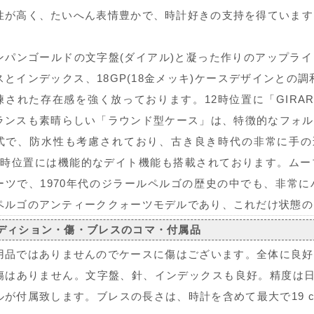
性が高く、たいへん表情豊かで、時計好きの支持を得ています
ンパンゴールドの文字盤(ダイアル)と凝った作りのアップラ
スとインデックス、18GP(18金メッキ)ケースデザインとの
練された存在感を強く放っております。12時位置に「GIRAR
ランスも素晴らしい「ラウンド型ケース」は、特徴的なフォル
式で、防水性も考慮されており、古き良き時代の非常に手の
3時位置には機能的なデイト機能も搭載されております。ムー
ーツで、1970年代のジラールペルゴの歴史の中でも、非常
ペルゴのアンティーククォーツモデルであり、これだけ状態の
ディション・傷・ブレスのコマ・付属品
用品ではありませんのでケースに傷はございます。全体に良好
傷はありません。文字盤、針、インデックスも良好。精度は日
ルが付属致します。ブレスの長さは、時計を含めて最大で19 