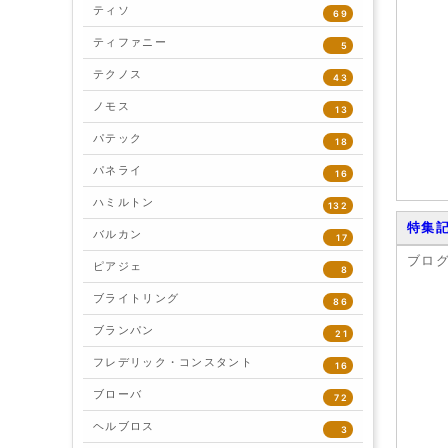
ティソ
69
ティファニー
5
テクノス
43
ノモス
13
パテック
18
パネライ
16
ハミルトン
132
特集
バルカン
17
ブロ
ピアジェ
8
ブライトリング
86
ブランパン
21
フレデリック・コンスタント
16
ブローバ
72
ヘルブロス
3