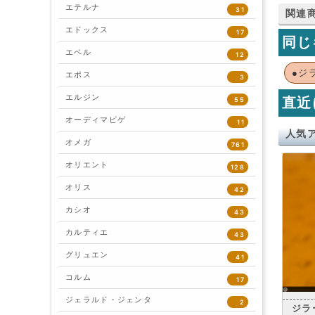
エテルナ
31
関連
エドックス
17
同じ
エベル
12
●ジ
エポス
3
エルジン
直近
55
オーディマピゲ
11
人気
オメガ
761
オリエント
128
オリス
42
カシオ
43
カルティエ
43
グリュエン
41
コルム
17
ジェラルド・ジェンタ
2
ジラ