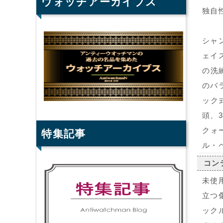
ウォッチアーカイブス
独自
シャ
ェイ
の洗
のバ
ック
頭、
クォ
特集記事
ル・
コン
未使
立つ
ック