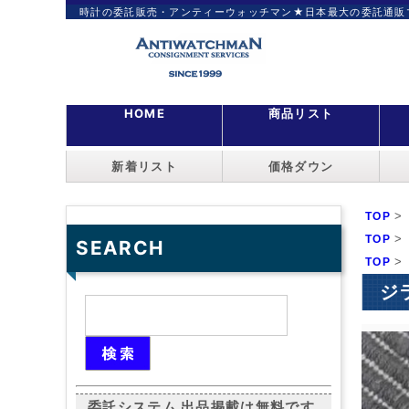
時計の委託販売・アンティーウォッチマン★日本最大の委託通販
HOME
商品リスト
新着リスト
価格ダウン
>
TOP
>
TOP
SEARCH
>
TOP
ジ
委託システム 出品掲載は無料です