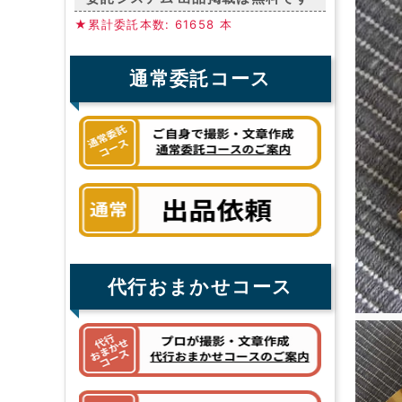
★累計委託本数: 61658 本
通常委託コース
代行おまかせコース