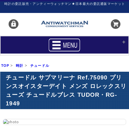
時計の委託販売・アンティーウォッチマン★日本最大の委託通販マーケット
HOME
■商品リスト
>
>
TOP
時計
チュードル
買いたい
売りたい
チュードル サブマリーナ Ref.75090 プリ
サポート
マイページ
ンスオイスターデイト メンズ ロレックスリ
ューズ チュードルブレス TUDOR・RG-
新着リスト
価格ダウン
1949
価格の交渉
時計の修理
カレンダープライス
ファイナルボックス