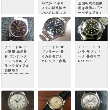
ルフが イギリ
全回転式の自動
スでの販路拡大
巻き機構の「パ
のために立ち上
ーペチュアル」
げた ロレック
3.午前零時に瞬
スのディフュー
時に日付が変わ
ジョン（普及
る「デイトジャ
版）ブランドで
スト」 これら
す。 チ
はロレックスの
ュードルの誕生
3大発明と言わ
した1930年
れています。
チュードル デ
チュードル サ
チュードル コ
代、ロレックス
カ薔薇 赤黒日
ブマリーナ 青
バラ サブマリ
は 販売拡
付 エンジンタ
イカ針モデル
ーナ 薔薇サブ
張・・・・
ーンベゼル ブ
カレンダー赤黒
Ref.7928
ラックダイアル
自動巻き