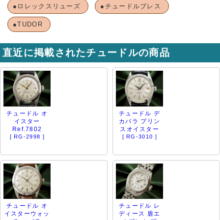
●ロレックスリューズ
●チュードルブレス
●TUDOR
直近に掲載されたチュードルの商品
チュードル オ
チュードル デ
イスター
カバラ プリン
Ref.7802
スオイスター
[ RG-2998 ]
[ RG-3010 ]
チュードル オ
チュードル レ
イスターウォッ
ディース 盾エ