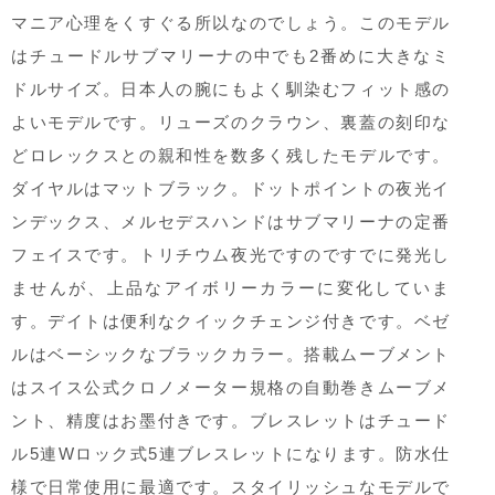
マニア心理をくすぐる所以なのでしょう。このモデル
はチュードルサブマリーナの中でも2番めに大きなミ
ドルサイズ。日本人の腕にもよく馴染むフィット感の
よいモデルです。リューズのクラウン、裏蓋の刻印な
どロレックスとの親和性を数多く残したモデルです。
ダイヤルはマットブラック。ドットポイントの夜光イ
ンデックス、メルセデスハンドはサブマリーナの定番
フェイスです。トリチウム夜光ですのですでに発光し
ませんが、上品なアイボリーカラーに変化していま
す。デイトは便利なクイックチェンジ付きです。ベゼ
ルはベーシックなブラックカラー。搭載ムーブメント
はスイス公式クロノメーター規格の自動巻きムーブメ
ント、精度はお墨付きです。ブレスレットはチュード
ル5連Wロック式5連ブレスレットになります。防水仕
様で日常使用に最適です。スタイリッシュなモデルで