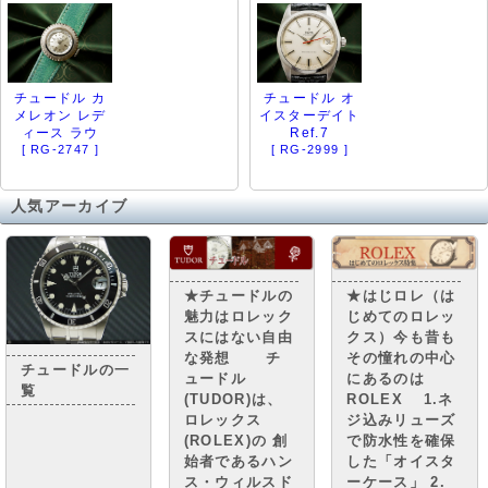
チュードル カ
チュードル オ
メレオン レデ
イスターデイト
ィース ラウ
Ref.7
[ RG-2747 ]
[ RG-2999 ]
人気アーカイブ
★チュードルの
★はじロレ（は
魅力はロレック
じめてのロレッ
スにはない自由
クス）今も昔も
な発想 チ
その憧れの中心
チュードルの一
ュードル
にあるのは
覧
(TUDOR)は、
ROLEX 1.ネ
ロレックス
ジ込みリューズ
(ROLEX)の 創
で防水性を確保
始者であるハン
した「オイスタ
ス・ウィルスド
ーケース」 2.