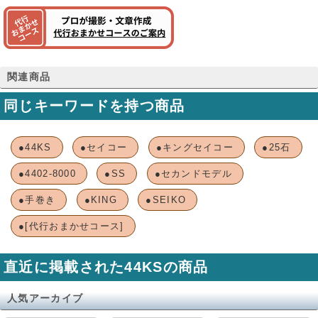
関連商品
同じキーワードを持つ商品
●44KS
●セイコー
●キングセイコー
●25石
●4402-8000
●SS
●セカンドモデル
●手巻き
●KING
●SEIKO
●[代行おまかせコース]
直近に掲載された44KSの商品
人気アーカイブ