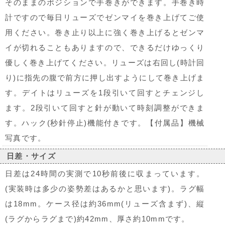
そのままのポジションで手巻きができます。手巻き時
計ですので毎日リューズでゼンマイを巻き上げてご使
用ください。巻き止り以上に強く巻き上げるとゼンマ
イが切れることもありますので、できるだけゆっくり
優しく巻き上げてください。リューズは右回し(時計回
り)に指先の腹で前方に押し出すようにして巻き上げま
す。デイトはリューズを1段引いて回すとチェンジし
ます。2段引いて回すと針が動いて時刻調整ができま
す。ハック(秒針停止)機能付きです。【付属品】機械
写真です。
日差・サイズ
日差は24時間の実測で10秒前後に収まっています。
(実装時は多少の姿勢差はあるかと思います)。ラグ幅
は18mm。ケース径は約36mm(リューズ含まず)、縦
(ラグからラグまで)約42mm、厚さ約10mmです。