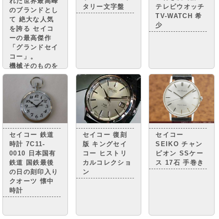
れた世界最高峰
した。
タリー文字盤
テレビウオッチ
のブランドとし
TV-WATCH 希
て 絶大な人気
少
を誇る セイコ
ーの最高傑作
「グランドセイ
コー」。
機械そのものを
グランドセイコ
ーに準じながら
精度調整を簡略
化し グランド
セイコーに次ぐ
高級腕時計とさ
れる 「キング
セイコー 鉄道
セイコー 復刻
セイコー
セイコー」。
時計 7C11-
版 キングセイ
SEIKO チャン
0010 日本国有
コー ヒストリ
ピオン SSケー
鉄道 国鉄最後
カルコレクショ
ス 17石 手巻き
の日の刻印入り
ン
クオーツ 懐中
時計