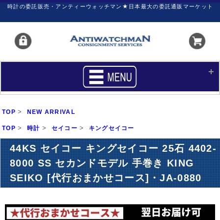
時計の委託販売・アンティーウォッチマン★日本最大の委託通販マーケット
HOME
■商品リスト
>
TOP
NEW ARRIVAL
買いたい
売りたい
>
>
>
TOP
時計
セイコー
キングセイコー
サポート
マイページ
44KS セイコー キングセイコー 25石 4402-
8000 SS セカンドモデル 手巻き KING
新着リスト
価格ダウン
SEIKO [代行おまかせコース]・JA-0880
価格の交渉
時計の修理
カレンダープライス
ファイナルボックス