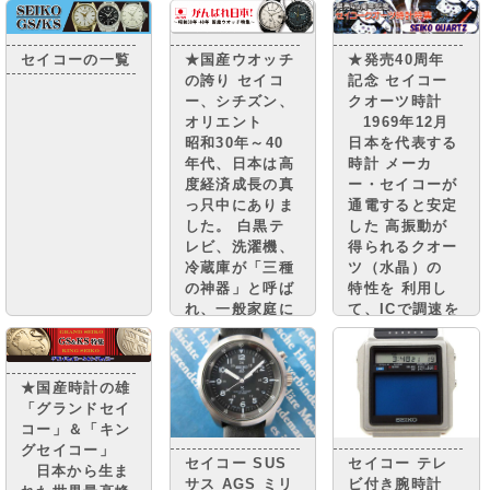
セイコーの一覧
★国産ウオッチ
★発売40周年
の誇り セイコ
記念 セイコー
ー、シチズン、
クオーツ時計
オリエント
1969年12月
昭和30年～40
日本を代表する
年代、日本は高
時計 メーカ
度経済成長の真
ー・セイコーが
っ只中にありま
通電すると安定
した。 白黒テ
した 高振動が
レビ、洗濯機、
得られるクオー
冷蔵庫が「三種
ツ（水晶）の
の神器」と呼ば
特性を 利用し
れ、一般家庭に
て、ICで調速を
普及。 街には
行い、モーター
小さな憧れのマ
で針を動かす
イカーが走り、
機構を搭載した
★国産時計の雄
国民は豊かさの
クオーツ時計
「グランドセイ
実感と 自信を
“セイコークオ
コー」＆「キン
取り戻しつつあ
ーツアストロ
グセイコー」
りまし
ン”を 世界に先
セイコー SUS
セイコー テレ
日本から生ま
た。・・・・
駆けて発売しま
サス AGS ミリ
ビ付き腕時計