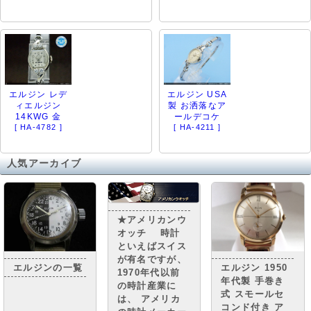
エルジン レデ
エルジン USA
ィエルジン
製 お洒落なア
14KWG 金
ールデコケ
[ HA-4782 ]
[ HA-4211 ]
人気アーカイブ
★アメリカンウ
オッチ 時計
といえばスイス
が有名ですが、
エルジン 1950
エルジンの一覧
1970年代以前
年代製 手巻き
の時計産業に
式 スモールセ
は、 アメリカ
コンド付き ア