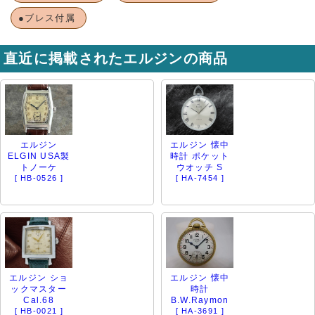
●ブレス付属
直近に掲載されたエルジンの商品
エルジン
エルジン 懐中
ELGIN USA製
時計 ポケット
トノーケ
ウオッチ S
[ HB-0526 ]
[ HA-7454 ]
エルジン ショ
エルジン 懐中
ックマスター
時計
Cal.68
B.W.Raymon
[ HB-0021 ]
[ HA-3691 ]