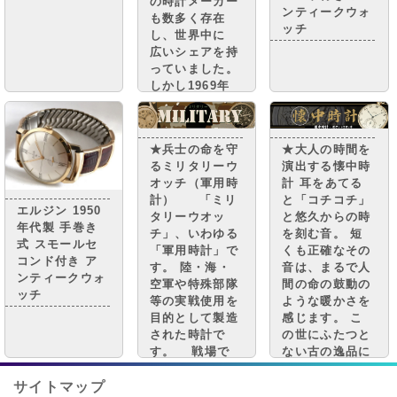
の時計メーカー
ンティークウォ
も数多く存在
ッチ
し、世界中に
広いシェアを持
っていました。
しかし1969年
日本発のクオー
ツショックによ
り大きな打撃を
★兵士の命を守
★大人の時間を
受け、 多くの
るミリタリーウ
演出する懐中時
アメリカの時計
オッチ（軍用時
計 耳をあてる
メーカーは衰退
計） 「ミリ
と「コチコチ」
してしまいまし
エルジン 1950
タリーウオッ
と悠久からの時
た。
年代製 手巻き
チ」、いわゆる
を刻む音。 短
式 スモールセ
「軍用時計」で
くも正確なその
コンド付き ア
す。 陸・海・
音は、まるで人
ンティークウォ
空軍や特殊部隊
間の命の鼓動の
ッチ
等の実戦使用を
ような暖かさを
目的として製造
感じます。 こ
された時計で
の世にふたつと
す。 戦場で
ない古の逸品に
は時間の誤差や
触れ、自分だけ
機能不全は即ち
の時間を大切に
サイトマップ