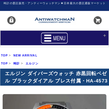
時計の委託販売・アンティーウォッチマン★日本最大の委託通販マーケット
HOME
■商品リスト
>
TOP
NEW ARRIVAL
買いたい
売りたい
>
>
TOP
時計
エルジン
サポート
マイページ
エルジン ダイバーズウォッチ 赤黒回転ベゼ
ル ブラックダイアル ブレス付属・HA-4573
新着リスト
価格ダウン
価格の交渉
時計の修理
カレンダープライス
ファイナルボックス