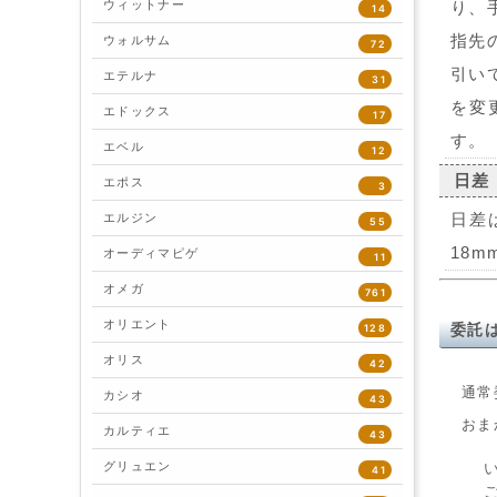
ウィットナー
り、
14
指先
ウォルサム
72
引い
エテルナ
31
を変
エドックス
17
す。
エベル
12
日差
エポス
3
日差
エルジン
55
18
オーディマピゲ
11
オメガ
761
オリエント
128
委託
オリス
42
通常
カシオ
43
おま
カルティエ
43
グリュエン
41