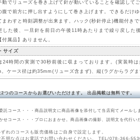
手動でリューズを巻き上げて針が動いていることを確認してご
の腹で前方に押し出すようにして巻き上げます。できるだけゆ
てまわすと時刻調整が出来ます。ハック(秒針停止)機能付き
更した後、一旦針を前日の午後11時あたりまで繰り戻した
【付属品】ありません。
・サイズ
は24時間の実測で30秒前後に収まっております。(実装時
mm。ケース径は約35mm(リューズ含まず)、縦(ラグからラグま
は2つのコースからお選びいただけます。 出品掲載は無料です。
委託コース・・・商品説明文に商品画像を添付して当店宛てメールし
かせコース・・・プロにおまかせ。商品画像の撮影、説明文を代行い
いずれのコースも販売価格はご自身で設定します。
ご不明な点はお電話でお問い合わせください。 TEL/078-366-553