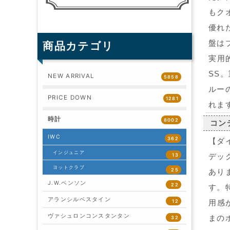
もク
優れ
盤は
商品カテゴリ
実用
SS
NEW ARRIVAL
5858
ルー
PRICE DOWN
1281
れま
時計
8002
コン
IWC
362
【ダ
インジュニア
13
デッ
ヨットクラブ
25
あり
J.W.ベンソン
22
す。
アランシルベスタイン
12
用感
ヴァシュロンコンスタンタン
まの
32