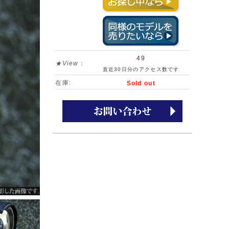
49
★View
：
直近30日分のアクセス数です
在庫:
Sold out