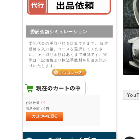
委託金額シミュレーション
委託代金の手取り額を計算できます。 販売
価格を入力後、コースを選択してくださ
い。 ※手取り金額はあくまで概算です。実
際は下記価格より振込手数料を別途お預か
りいたします。
You
合計数量：
0
商品金額：
0円