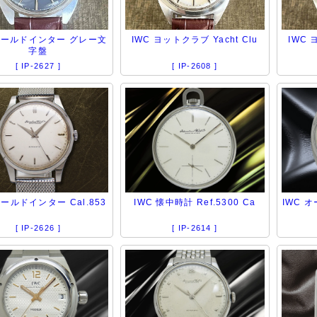
 オールドインター グレー文
IWC ヨットクラブ Yacht Clu
IWC 
字盤
[ IP-2627 ]
[ IP-2608 ]
オールドインター Cal.853
IWC 懐中時計 Ref.5300 Ca
IWC オ
[ IP-2626 ]
[ IP-2614 ]