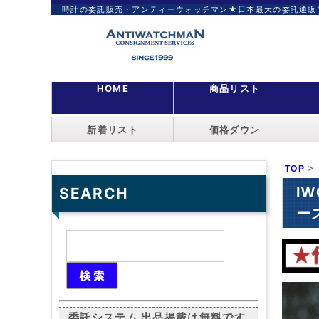
時計の委託販売・アンティーウォッチマン★日本最大の委託通販
HOME
商品リスト
新着リスト
価格ダウン
>
TOP
I
SEARCH
ース
委託システム 出品掲載は無料です