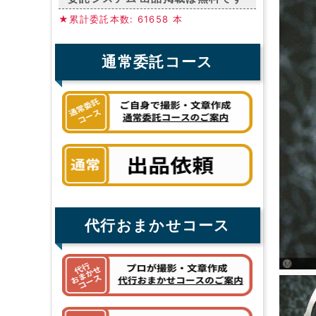
★累計委託本数: 61658 本
通常委託コース
代行おまかせコース