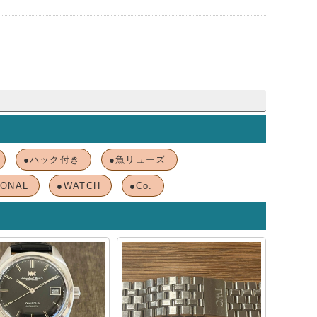
●ハック付き
●魚リューズ
IONAL
●WATCH
●Co.