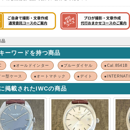
商品
キーワードを持つ商品
C
●オールドインター
●ブルーダイヤル
●Cal.8541B
ノー型ケース
●オートマチック
●デイト
●INTERNAT
に掲載されたIWCの商品