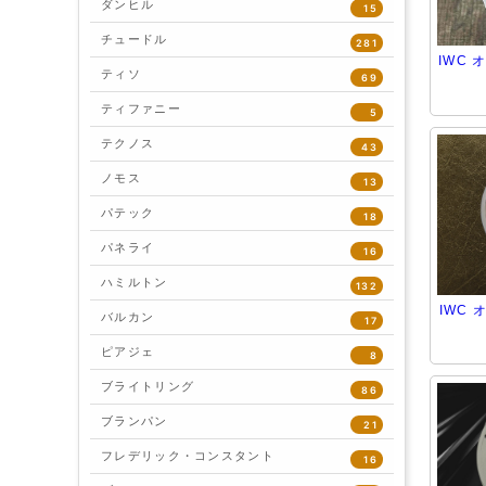
ダンヒル
15
チュードル
281
IWC
ティソ
69
ティファニー
5
テクノス
43
ノモス
13
パテック
18
パネライ
16
ハミルトン
132
IWC 
バルカン
17
ピアジェ
8
ブライトリング
86
ブランパン
21
フレデリック・コンスタント
16