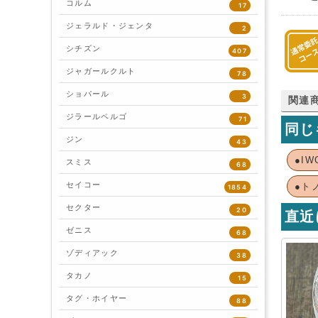
コルム
17
ジェラルド・ジェンタ
2
シチズン
407
ジャガールクルト
78
ショパール
3
関連
ジラールペルゴ
71
同じ
ジン
43
●IW
スミス
68
セイコー
●ト
1854
セクター
20
直近
ゼニス
68
ゾディアック
38
タカノ
15
タグ・ホイヤー
88