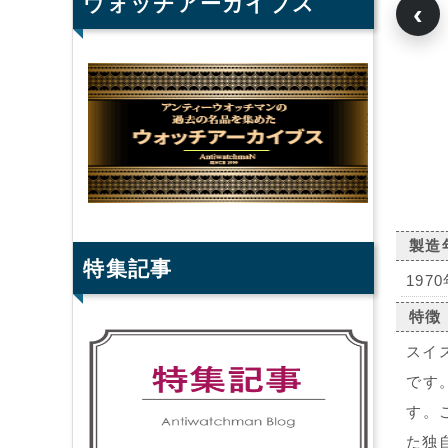
ウォッチアーカイブス
‹
製造
特集記事
197
特徴
スイ
です
す。
た独