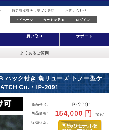
ー
｜
特定商取引法に基づく表記
｜
お問い合わせ
｜
マイページ
カートを見る
ログイン
買い取り
サポート
よくあるご質問
41B ハック付き 魚リューズ トノー型ケ
CH Co.・IP-2091
IP-2091
商品番号:
154,000 円
商品価格:
(税込)
販売状況: