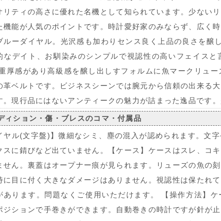
オリティの高さに優れた名機として知られています。少ないリ
た機能が人気のポイントです。時計愛好家のみならず、広く時
ブルーダイヤル。光沢感も加わりセンス良く上品の良さを醸し
的なデイト、お馴染みのシンプルで視認性の高いフェイスと
。重厚感があり高級感を醸し出しすフォルムに魚マークリュー
の革ベルトです。ビジネスシーンでは腕元から信頼の出来る大
す。現行品にはないアンティークの魅力が詰まった逸品です。
ディション・傷・ブレスのコマ・付属品
イヤル(文字盤)】微細なシミ、塵の混入が認められます。文
クスに錆びなど出ていません。【ケース】ケースはスレ、コキ
ません。裏蓋はオープナー痕が見られます。リューズの魚の刻
特に目に付く大きなダメージはありません。視認性は保たれて
があります。問題なくご使用いただけます。 【操作方法】ケ
ポジションで手巻きができます。自動巻きの時計ですが針が止