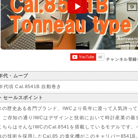
チャンネル登録
年代・ムーブ
0年代頃 Cal.8541B 自動巻き
・セールスポイント
スの歴史ある名門ブランド、IWCより長年に渡って人気誇っ
。ご存知の通りIWCはデザインと技術において時計産業の最
こちらはそんなIWCのCal.8541を搭載しているモデルで
自の技術を採用したCal.85 の進化機がこのキャリバー8541