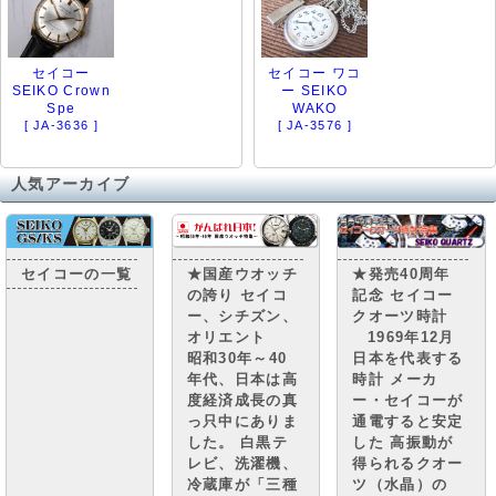
セイコー
セイコー ワコ
SEIKO Crown
ー SEIKO
Spe
WAKO
[ JA-3636 ]
[ JA-3576 ]
人気アーカイブ
セイコーの一覧
★国産ウオッチ
★発売40周年
の誇り セイコ
記念 セイコー
ー、シチズン、
クオーツ時計
オリエント
1969年12月
昭和30年～40
日本を代表する
年代、日本は高
時計 メーカ
度経済成長の真
ー・セイコーが
っ只中にありま
通電すると安定
した。 白黒テ
した 高振動が
レビ、洗濯機、
得られるクオー
冷蔵庫が「三種
ツ（水晶）の