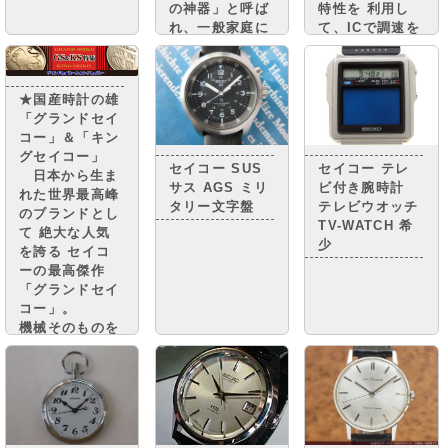
の神器」と呼ば
特性を 利用し
れ、一般家庭に
て、ICで調速を
普及。 街には
行い、モーター
小さな憧れのマ
で針を動かす
イカーが走り、
機構を搭載した
★国産時計の雄
国民は豊かさの
クオーツ時計
「グランドセイ
実感と 自信を
“セイコークオ
コー」＆「キン
取り戻しつつあ
ーツアストロ
グセイコー」
りまし
ン”を 世界に先
セイコー SUS
セイコー テレ
日本から生ま
た。・・・・
駆けて発売しま
サス AGS ミリ
ビ付き腕時計
れた世界最高峰
した。
タリー文字盤
テレビウオッチ
のブランドとし
TV-WATCH 希
て 絶大な人気
少
を誇る セイコ
ーの最高傑作
「グランドセイ
コー」。
機械そのものを
グランドセイコ
ーに準じながら
精度調整を簡略
化し グランド
セイコーに次ぐ
高級腕時計とさ