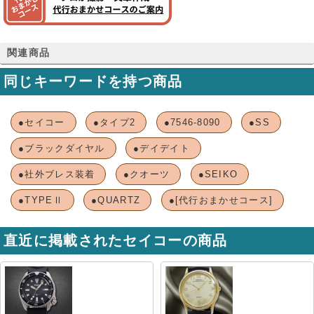
関連商品
同じキーワードを持つ商品
●セイコー
●タイプ2
●7546-8090
●SS
●ブラックダイヤル
●デイデイト
●社外ブレス装着
●クオーツ
●SEIKO
●TYPEⅡ
●QUARTZ
●[代行おまかせコース]
直近に掲載されたセイコーの商品