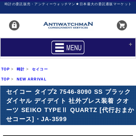
時計の委託販売・アンティーウォッチマン★日本最大の委託通販マーケット
HOME
■商品リスト
>
>
TOP
時計
セイコー
買いたい
売りたい
>
TOP
NEW ARRIVAL
サポート
マイページ
セイコー タイプ2 7546-8090 SS ブラック
ダイヤル デイデイト 社外ブレス装着 クオ
新着リスト
価格ダウン
ーツ SEIKO TYPEⅡ QUARTZ [代行おまか
価格の交渉
時計の修理
せコース]・JA-3599
カレンダープライス
ファイナルボックス