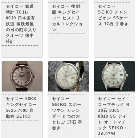
れる 「キング
セイコー 鉄道
セイコー 復刻
セイコー
セイコー」。
時計 7C11-
版 キングセイ
SEIKO チャン
0010 日本国有
コー ヒストリ
ピオン SSケー
鉄道 国鉄最後
カルコレクショ
ス 17石 手巻き
の日の刻印入り
ン
クオーツ 懐中
時計
セイコー 56KS
セイコー
セイコー セイ
キングセイコー
SEIKO スポー
コーマチック-R
5625-7000 自
ツマン カレン
30石 8305-
動巻 SEIKO
ダー たつのお
8010 SS デイ
としご 17石 手
ト オートマチ
巻き
ック SEIKO・
JA-0794