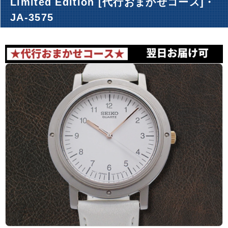
Limited Edition [代行おまかせコース]・
アーカイブ
ブログ・特集記事
JA-3575