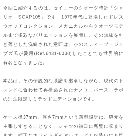
今回ご紹介するのは、セイコーのクオーツ時計「シャ
リオ SCXP105」です。1970年代に登場したドレス
ウオッチコレクション。メカニカルからクオーツモデ
ルまで多彩なバリエーションを展開し、その無駄を削
ぎ落とした洗練された意匠は、かのスティーブ・ジョ
ブズ氏が愛用(Ref.6431-6030)したことでも世界的に
有名となりました。
本品は、その伝説的な系譜を継承しながら、現代のト
レンドに合わせて再構築されたナノユニバースコラボ
の別注限定リミテッドエディションです。
ケース径37mm、厚さ7mmという薄型設計は、腕元を
主張しすぎることなく、シャツの袖口に完璧に収まり
ます。端正なホワイトダイヤルは、どんな装いにも気