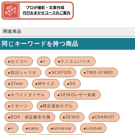
関連商品
同じキーワードを持つ商品
●セイコー
●×
●ナノユニバース
●別注シャリオ
●SCXP105
●7N01-0JWE0
●37mm
●Mサイズ
●SS
●ホワイトダイヤル
●SEIKOレザー装着
●クオーツ
●限定復刻モデル
●BOX・保証書等付属
●SEIKO
●CHARIOT
●×
●nano
●universe
●Limited