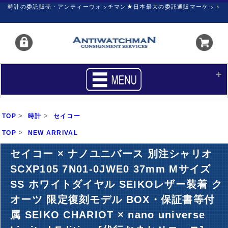
時計の委託販売・アンティーウォッチマン★日本最大の委託通販マーケット
HOME
■商品リスト
>
>
TOP
時計
セイコー
買いたい
売りたい
>
TOP
NEW ARRIVAL
サポート
マイページ
セイコー × ナノユニバース 別注シャリオ
SCXP105 7N01-0JWE0 37mm Mサイズ
新着リスト
価格ダウン
SS ホワイトダイヤル SEIKOレザー装着 ク
価格の交渉
時計の修理
オーツ 限定復刻モデル BOX・保証書等付
カレンダープライス
ファイナルボックス
属 SEIKO CHARIOT × nano universe