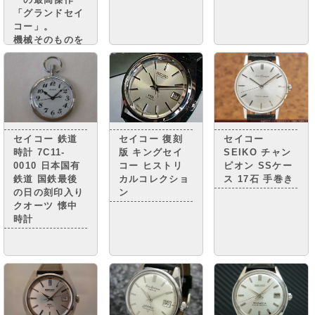
「グランドセイ
コー」。
機械そのものを
グランドセイコ
ーに準じながら
精度調整を簡略
化し グランド
セイコーに次ぐ
高級腕時計とさ
れる 「キング
セイコー 鉄道
セイコー 復刻
セイコー
セイコー」。
時計 7C11-
版 キングセイ
SEIKO チャン
0010 日本国有
コー ヒストリ
ピオン SSケー
鉄道 国鉄最後
カルコレクショ
ス 17石 手巻き
の日の刻印入り
ン
クオーツ 懐中
時計