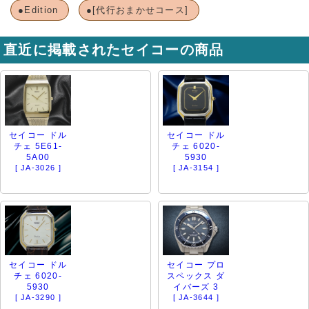
●Edition
●[代行おまかせコース]
直近に掲載されたセイコーの商品
セイコー ドル
セイコー ドル
チェ 5E61-
チェ 6020-
5A00
5930
[ JA-3026 ]
[ JA-3154 ]
セイコー ドル
セイコー プロ
チェ 6020-
スペックス ダ
5930
イバーズ 3
[ JA-3290 ]
[ JA-3644 ]