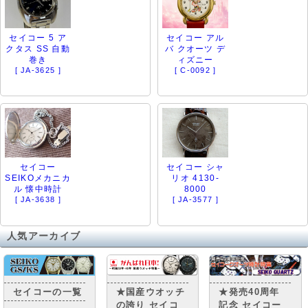
セイコー 5 ア
セイコー アル
クタス SS 自動
バ クオーツ デ
巻き
ィズニー
[ JA-3625 ]
[ C-0092 ]
セイコー
セイコー シャ
SEIKOメカニカ
リオ 4130-
ル 懐中時計
8000
[ JA-3638 ]
[ JA-3577 ]
人気アーカイブ
セイコーの一覧
★国産ウオッチ
★発売40周年
の誇り セイコ
記念 セイコー