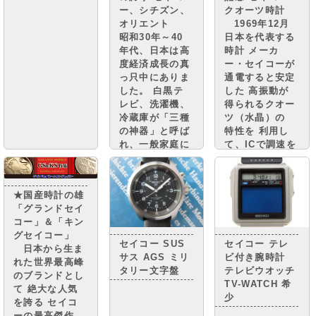
ー、シチズン、
クオーツ時計
オリエント
1969年12月
昭和30年～40
日本を代表する
年代、日本は高
時計 メーカ
度経済成長の真
ー・セイコーが
っ只中にありま
通電すると安定
した。 白黒テ
した 高振動が
レビ、洗濯機、
得られるクオー
冷蔵庫が「三種
ツ（水晶）の
の神器」と呼ば
特性を 利用し
れ、一般家庭に
て、ICで調速を
普及。 街には
行い、モーター
小さな憧れのマ
で針を動かす
イカーが走り、
機構を搭載した
★国産時計の雄
国民は豊かさの
クオーツ時計
「グランドセイ
実感と 自信を
“セイコークオ
コー」＆「キン
取り戻しつつあ
ーツアストロ
グセイコー」
りまし
ン”を 世界に先
セイコー SUS
セイコー テレ
日本から生ま
た。・・・・
駆けて発売しま
サス AGS ミリ
ビ付き腕時計
れた世界最高峰
した。
タリー文字盤
テレビウオッチ
のブランドとし
TV-WATCH 希
て 絶大な人気
少
を誇る セイコ
ーの最高傑作