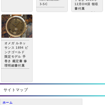
3-SC
12月OH済 領収
書付属
OMEGA [代行
おまかせコー
ス]
オメガ ルネッ
サンス 1894 ピ
ンクゴールド
限定モデル 手
巻き 鑑定書 修
理明細書付属
サイトマップ
ホーム