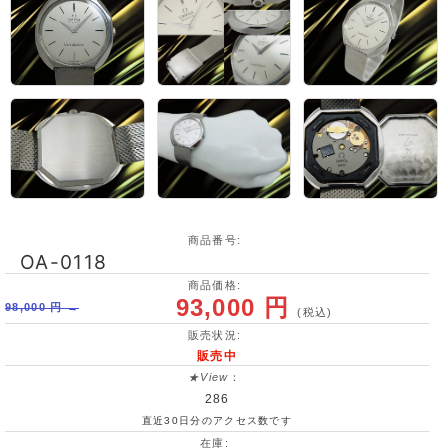
商品番号:
OA-0118
商品価格:
93,000 円
98,000 円 →
(税込)
販売状況:
販売中
★View
：
286
直近30日分のアクセス数です
在庫: