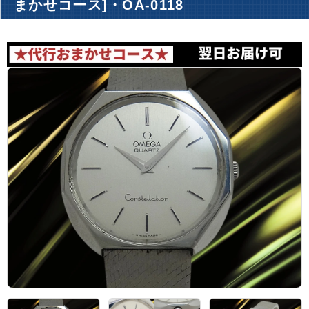
まかせコース]・OA-0118
アーカイブ
ブログ・特集記事