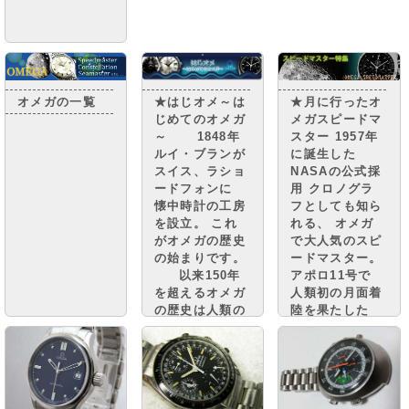
★月に行ったオ
オメガの一覧
★はじオメ～は
メガスピードマ
じめてのオメガ
スター 1957年
～ 1848年
に誕生した
ルイ・ブランが
NASAの公式採
スイス、ラショ
用 クロノグラ
ードフォンに
フとしても知ら
懐中時計の工房
れる、 オメガ
を設立。 これ
で大人気のスピ
がオメガの歴史
ードマスター。
の始まりです。
アポロ11号で
以来150年
人類初の月面着
を超えるオメガ
陸を果たした
の歴史は人類の
腕時計としても
偉業の歴史でも
有名で、 ｢宇宙
ありまし
時計」「ムーン
た・・・・
ウォッチ」など
の ニックネー