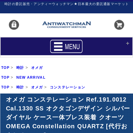
時計の委託販売・アンティーウォッチマン★日本最大の委託通販マーケット
HOME
■商品リスト
>
>
TOP
時計
オメガ
買いたい
売りたい
>
TOP
NEW ARRIVAL
>
>
>
TOP
サポート
時計
オメガ
コンステレーション
マイページ
オメガ コンステレーション Ref.191.0012
新着リスト
価格ダウン
Cal.1330 SS オクタゴンデザイン シルバー
価格の交渉
時計の修理
ダイヤル ケース一体ブレス装着 クオーツ
カレンダープライス
ファイナルボックス
OMEGA Constellation QUARTZ [代行お