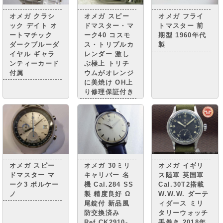
ムで親しまれて
います。
オメガ クラシ
オメガ スピー
オメガ フライ
ック デイト オ
ドマスター・マ
トマスター 前
ートマチック
ーク40 コスモ
期型 1960年代
ダークブルーダ
ス・トリプルカ
製
イヤル ギャラ
レンダー 激し
ンティーカード
ぶ極上 トリチ
付属
ウムがオレンジ
に美焼け OH上
り修理保証付き
オメガ スピー
オメガ 30ミリ
オメガ イギリ
ドマスター マ
キャリバー 名
ス陸軍 英国軍
ーク3 ボルケー
機 Cal.284 SS
Cal.30T2搭載
ノ
製 精度良好 Ω
W.W.W. ダーテ
尾錠付 新品風
ィダース ミリ
防交換済み
タリーウォッチ
Ref.CK2910-
手巻き 2018年