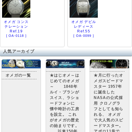
オメガ コンス
オメガ デビル
テレーション
レディース
Ref.19
Ref.55
[ OA-0118 ]
[ OA-0099 ]
人気アーカイブ
★月に行ったオ
オメガの一覧
★はじオメ～は
メガスピードマ
じめてのオメガ
スター 1957年
～ 1848年
に誕生した
ルイ・ブランが
NASAの公式採
スイス、ラショ
用 クロノグラ
ードフォンに
フとしても知ら
懐中時計の工房
れる、 オメガ
を設立。 これ
で大人気のスピ
がオメガの歴史
ードマスター。
の始まりです。
アポロ11号で
以来150年