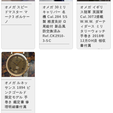
オメガ スピー
オメガ 30ミリ
オメガ イギリ
ドマスター マ
キャリバー 名
ス陸軍 英国軍
ーク3 ボルケー
機 Cal.284 SS
Cal.30T2搭載
ノ
製 精度良好 Ω
W.W.W. ダーテ
尾錠付 新品風
ィダース ミリ
防交換済み
タリーウォッチ
Ref.CK2910-
手巻き 2018年
3-SC
12月OH済 領収
書付属
OMEGA [代行
おまかせコー
ス]
オメガ ルネッ
サンス 1894 ピ
ンクゴールド
限定モデル 手
巻き 鑑定書 修
理明細書付属