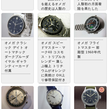
人類初の月面着
を超えるオメガ
陸を果たした
の歴史は人類の
腕時計としても
偉業の歴史でも
有名で、 ｢宇宙
ありまし
時計」「ムーン
た・・・・
ウォッチ」など
の ニックネー
ムで親しまれて
います。
オメガ クラシ
オメガ スピー
オメガ フライ
ック デイト オ
ドマスター・マ
トマスター 前
ートマチック
ーク40 コスモ
期型 1960年代
ダークブルーダ
ス・トリプルカ
製
イヤル ギャラ
レンダー 激し
ンティーカード
ぶ極上 トリチ
付属
ウムがオレンジ
に美焼け OH上
り修理保証付き