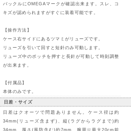
バックルにOMEGAマークが確認出来ます。スレ、コ
キズが認められますがすぐに装着可能です。
【操作方法】
ケース右サイドにあるツマミがリューズです。
リューズを引いて回すと短針のみ可動します。
リューズ中のポッチを押すと長針が可動して時刻調整
が出来ます。
【付属品】
本体のみです。
日差・サイズ
日差はクオーツで問題ありません。ケース径は約
34mm(リューズ含まず)、縦(ラグからラグまで)約
34mm、厚さ(風防含む)約7mm、腕周り最大20cm前